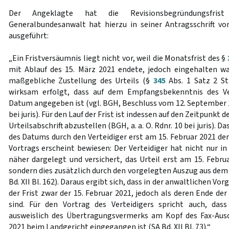
Der Angeklagte hat die Revisionsbegründungsfris
Generalbundesanwalt hat hierzu in seiner Antragsschrift vo
ausgeführt:
„Ein Fristversäumnis liegt nicht vor, weil die Monatsfrist des §
mit Ablauf des 15. März 2021 endete, jedoch eingehalten wa
maßgebliche Zustellung des Urteils (§
345
Abs. 1 Satz 2 St
wirksam erfolgt, dass auf dem Empfangsbekenntnis des Ver
Datum angegeben ist (vgl. BGH, Beschluss vom 12. September 
bei juris). Für den Lauf der Frist ist indessen auf den Zeitpunkt 
Urteilsabschrift abzustellen (BGH, a. a. O. Rdnr. 10 bei juris). 
des Datums durch den Verteidiger erst am 15. Februar 2021 der 
Vortrags erscheint bewiesen: Der Verteidiger hat nicht nur i
näher dargelegt und versichert, das Urteil erst am 15. Febru
sondern dies zusätzlich durch den vorgelegten Auszug aus dem
Bd. XII Bl. 162). Daraus ergibt sich, dass in der anwaltlichen V
der Frist zwar der 15. Februar 2021, jedoch als deren Ende de
sind. Für den Vortrag des Verteidigers spricht auch, da
ausweislich des Übertragungsvermerks am Kopf des Fax-Ausd
2021 beim Landgericht eingegangen ist (SA Bd. XII Bl. 73).“