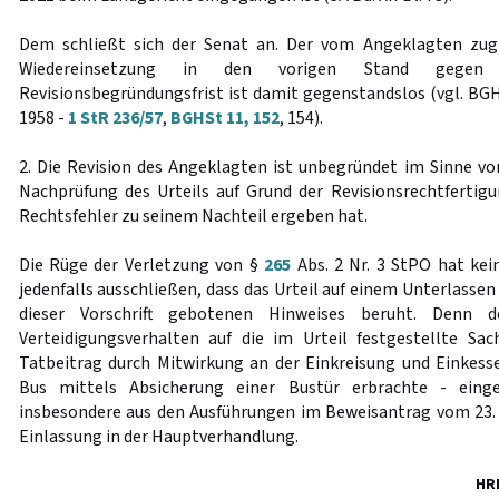
Dem schließt sich der Senat an. Der vom Angeklagten zugl
Wiedereinsetzung in den vorigen Stand gegen
Revisionsbegründungsfrist ist damit gegenstandslos (vgl. BGH
1958 -
1 StR 236/57
,
BGHSt 11, 152
, 154).
2. Die Revision des Angeklagten ist unbegründet im Sinne v
Nachprüfung des Urteils auf Grund der Revisionsrechtfertig
Rechtsfehler zu seinem Nachteil ergeben hat.
Die Rüge der Verletzung von §
265
Abs. 2 Nr. 3 StPO hat kei
jedenfalls ausschließen, dass das Urteil auf einem Unterlasse
dieser Vorschrift gebotenen Hinweises beruht. Denn 
Verteidigungsverhalten auf die im Urteil festgestellte Sa
Tatbeitrag durch Mitwirkung an der Einkreisung und Einkes
Bus mittels Absicherung einer Bustür erbrachte - einger
insbesondere aus den Ausführungen im Beweisantrag vom 23.
Einlassung in der Hauptverhandlung.
HR