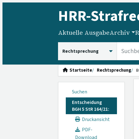
HRR
-Strafre
Aktuelle Ausgabe
Archiv
R
HRRS durchsuchen
Startseite
Rechtsprechung
B
Suchen
Entscheidung
BGH 5 StR 164/21:
Druckansicht
PDF-
Download