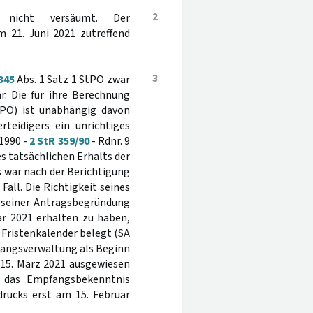
2
t nicht versäumt. Der
m 21. Juni 2021 zutreffend
3
345
Abs. 1 Satz 1 StPO zwar
r. Die für ihre Berechnung
PO) ist unabhängig davon
teidigers ein unrichtiges
1990 -
2 StR 359/90
- Rdnr. 9
des tatsächlichen Erhalts der
Das war nach der Berichtigung
Fall. Die Richtigkeit seines
n seiner Antragsbegründung
ar 2021 erhalten zu haben,
 Fristenkalender belegt (SA
organgsverwaltung als Beginn
r 15. März 2021 ausgewiesen
ss das Empfangsbekenntnis
rucks erst am 15. Februar