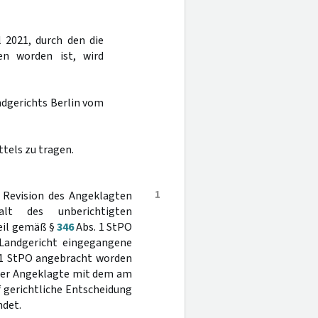
l 2021, durch den die
en worden ist, wird
ndgerichts Berlin vom
tels zu tragen.
1
e Revision des Angeklagten
t des unberichtigten
eil gemäß §
346
Abs. 1 StPO
 Landgericht eingegangene
1 StPO angebracht worden
t der Angeklagte mit dem am
f gerichtliche Entscheidung
ndet.