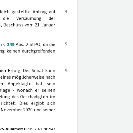
4
eich gestellte Antrag auf
 die Versäumung der
, Beschluss vom 21. Januar
5
on §
349
Abs. 2 StPO, da die
ung keinen durchgreifenden
6
nen Erfolg. Der Senat kann
n eines möglicherweise nach
der Angeklagte hat sein
chlage - wonach er seinen
selung des Geschädigten im
ichtet. Dies ergibt sich
 November 2020 und seiner
RS-Nummer:
HRRS 2021 Nr. 947