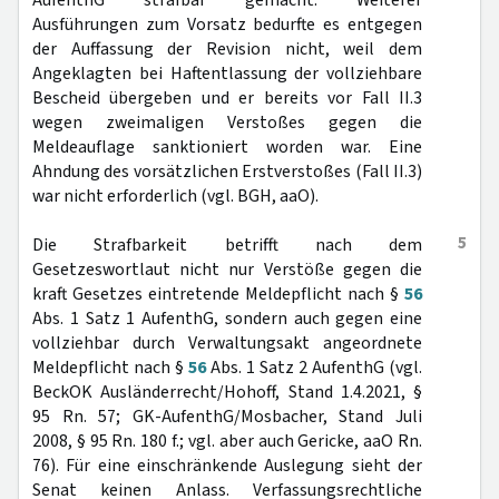
AufenthG strafbar gemacht. Weiterer
Ausführungen zum Vorsatz bedurfte es entgegen
der Auffassung der Revision nicht, weil dem
Angeklagten bei Haftentlassung der vollziehbare
Bescheid übergeben und er bereits vor Fall II.3
wegen zweimaligen Verstoßes gegen die
Meldeauflage sanktioniert worden war. Eine
Ahndung des vorsätzlichen Erstverstoßes (Fall II.3)
war nicht erforderlich (vgl. BGH, aaO).
5
Die Strafbarkeit betrifft nach dem
Gesetzeswortlaut nicht nur Verstöße gegen die
kraft Gesetzes eintretende Meldepflicht nach §
56
Abs. 1 Satz 1 AufenthG, sondern auch gegen eine
vollziehbar durch Verwaltungsakt angeordnete
Meldepflicht nach §
56
Abs. 1 Satz 2 AufenthG (vgl.
BeckOK Ausländerrecht/Hohoff, Stand 1.4.2021, §
95 Rn. 57; GK-AufenthG/Mosbacher, Stand Juli
2008, § 95 Rn. 180 f.; vgl. aber auch Gericke, aaO Rn.
76). Für eine einschränkende Auslegung sieht der
Senat keinen Anlass. Verfassungsrechtliche