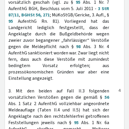
vorsätzlich geschah (vgl. zu §
95
Abs. 1 Nr. 7
AufenthG BGH, Beschluss vom 5. Juli 2011 -
3 StR
87/11
,
BGHSt 56, 271
; MüKoStGB/Gericke, 3. Aufl., §
95
AufenthG Rn. 81). Vorliegend hat das
Landgericht lediglich festgestellt, dass der
Angeklagte durch die Bußgeldbehörde wegen
zweier zuvor begangener „fahrlässiger“ Verstöße
gegen die Meldepflicht nach §
98
Abs. 3 Nr. 4
AufenthG sanktioniert worden war. Zwar liegt nicht
fern, dass auch diese Verstöße mit zumindest
bedingtem Vorsatz erfolgten; aus
prozessökonomischen Gründen war aber eine
Einstellung angezeigt.
4
3. Mit den beiden auf Fall II.3 folgenden
vorsätzlichen Verstößen gegen die gemäß §
56
Abs. 1 Satz 2 AufenthG vollziehbar angeordnete
Meldeauflage (Taten II.4 und II.5) hat sich der
Angeklagte nach den rechtsfehlerfrei getroffenen
Feststellungen jeweils nach §
95
Abs. 1 Nr. 6a