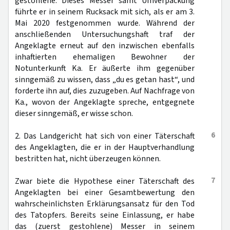
gestohlene. Dieses Messer samt Umverpackung
führte er in seinem Rucksack mit sich, als er am 3.
Mai 2020 festgenommen wurde. Während der
anschließenden Untersuchungshaft traf der
Angeklagte erneut auf den inzwischen ebenfalls
inhaftierten ehemaligen Bewohner der
Notunterkunft Ka. Er äußerte ihm gegenüber
sinngemäß zu wissen, dass „du es getan hast“, und
forderte ihn auf, dies zuzugeben. Auf Nachfrage von
Ka., wovon der Angeklagte spreche, entgegnete
dieser sinngemäß, er wisse schon.
6
2. Das Landgericht hat sich von einer Täterschaft
des Angeklagten, die er in der Hauptverhandlung
bestritten hat, nicht überzeugen können.
7
Zwar biete die Hypothese einer Täterschaft des
Angeklagten bei einer Gesamtbewertung den
wahrscheinlichsten Erklärungsansatz für den Tod
des Tatopfers. Bereits seine Einlassung, er habe
das (zuerst gestohlene) Messer in seinem