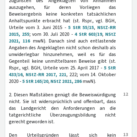
zugunsten des Angeklagten von Annahmen
auszugehen, für deren Vorliegen das
Beweisergebnis keine konkreten tatsächlichen
Anhaltspunkte erbracht hat (st. Rspr., vgl. BGH,
Urteile vom 3. Juni 2015 -
5 StR 55/15
,
NStZ-RR
2015, 255
; vom 30. Juli 2020 -
4 StR 603/19
,
NStZ
2021, 116
mwN). Danach sind auch entlastende
Angaben des Angeklagten nicht schon deshalb als
unwiderlegbar hinzunehmen, weil es für das
Gegenteil keine unmittelbaren Beweise gibt (st.
Rspr., vgl. BGH, Urteile vom 25. April 2017 -
5 StR
433/16
,
NStZ-RR 2017, 221
, 222; vom 14. Oktober
2020 -
5 StR 165/20
,
NStZ 2021, 286
mwN).
12
2. Diesen Maßstäben genügt die Beweiswürdigung
nicht. Sie ist widersprüchlich und offenbart, dass
das Landgericht den Anforderungen an die
tatgerichtliche Überzeugungsbildung nicht
gerecht geworden ist.
13
Den Urteilsgründen lässt sich kein