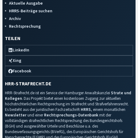
Aktuelle Ausgabe
HRRS-Beiträge suchen
Archiv
Rechtsprechung
TEILEN
LinkedIn
Xing
Facebook
HRR-STRAFRECHT.DE
HRR-Strafrecht.de ist ein Service der Hamburger Anwaltskanzlei
Strate und
Kollegen
. Das Projekt bietet einen kostenlosen Zugang zur aktuellen
höchstrichterlichen Rechtsprechung im Strafrecht und Strafverfahrensrecht.
Es besteht aus der juristischen Fachzeitschrift
HRRS
, einem monatlichen
Newsletter
und einer
Rechtsprechungs-Datenbank
mit der
vollständigen strafrechtlichen Rechtsprechung des Bundesgerichtshofs
(BGH) und ausgewählter Urteile und Beschlüsse u.a. des
Bundesverfassungsgerichts (BVerfG), des Europäischen Gerichtshofs für
Menschenrechte (EGMR) und des Europäischen Gerichtshofs (EuGH).