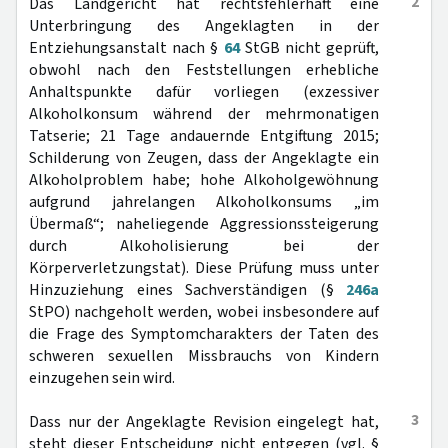
2
Das Landgericht hat rechtsfehlerhaft eine
Unterbringung des Angeklagten in der
Entziehungsanstalt nach §
64
StGB nicht geprüft,
obwohl nach den Feststellungen erhebliche
Anhaltspunkte dafür vorliegen (exzessiver
Alkoholkonsum während der mehrmonatigen
Tatserie; 21 Tage andauernde Entgiftung 2015;
Schilderung von Zeugen, dass der Angeklagte ein
Alkoholproblem habe; hohe Alkoholgewöhnung
aufgrund jahrelangen Alkoholkonsums „im
Übermaß“; naheliegende Aggressionssteigerung
durch Alkoholisierung bei der
Körperverletzungstat). Diese Prüfung muss unter
Hinzuziehung eines Sachverständigen (§
246a
StPO) nachgeholt werden, wobei insbesondere auf
die Frage des Symptomcharakters der Taten des
schweren sexuellen Missbrauchs von Kindern
einzugehen sein wird.
3
Dass nur der Angeklagte Revision eingelegt hat,
steht dieser Entscheidung nicht entgegen (vgl. §