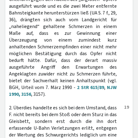
ausgeführt wurde und es die zwei Meter entfernte
Bahnsteigkante herunterstürzen ließ (UA S. 7 f., 29,
36), drängten sich auch vom Landgericht für
„naheliegend“ gehaltene Schmerzen in einem
Maße auf, dass es zur Gewinnung einer
Überzeugung von einem zumindest kurz
anhaltenden Schmerzempfinden einer nicht mehr
möglichen Bestätigung durch das Opfer nicht
bedurft hätte. Dafür, dass der derart massiv
ausgeführte Angriff den Erwartungen des
Angeklagten zuwider nicht zu Schmerzen führte,
bietet der Sachverhalt keinen Anhaltspunkt (vgl.
BGH, Urteil vom 7. März 1990 -
2 StR 615/89
,
NJW
1990, 3156
, 3157).
19
2. Überdies handelte es sich bei dem Umstand, dass
F. nicht bereits bei dem Stoß oder dem Sturz in das
Gleisbett, sondern erst durch die ihn dort
erfassende U-Bahn Verletzungen erlitt, entgegen
der Wertung des Schwurgerichts lediglich um eine