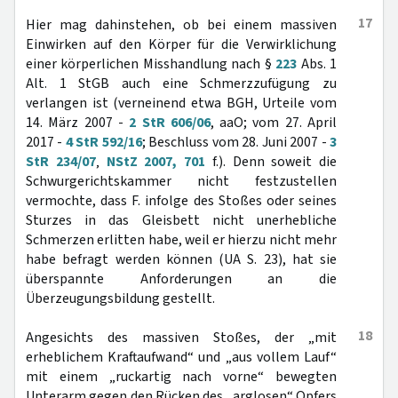
17
Hier mag dahinstehen, ob bei einem massiven
Einwirken auf den Körper für die Verwirklichung
einer körperlichen Misshandlung nach §
223
Abs. 1
Alt. 1 StGB auch eine Schmerzzufügung zu
verlangen ist (verneinend etwa BGH, Urteile vom
14. März 2007 -
2 StR 606/06
, aaO; vom 27. April
2017 -
4 StR 592/16
; Beschluss vom 28. Juni 2007 -
3
StR 234/07
‚
NStZ 2007, 701
f.). Denn soweit die
Schwurgerichtskammer nicht festzustellen
vermochte, dass F. infolge des Stoßes oder seines
Sturzes in das Gleisbett nicht unerhebliche
Schmerzen erlitten habe, weil er hierzu nicht mehr
habe befragt werden können (UA S. 23), hat sie
überspannte Anforderungen an die
Überzeugungsbildung gestellt.
18
Angesichts des massiven Stoßes, der „mit
erheblichem Kraftaufwand“ und „aus vollem Lauf“
mit einem „ruckartig nach vorne“ bewegten
Unterarm gegen den Rücken des „arglosen“ Opfers