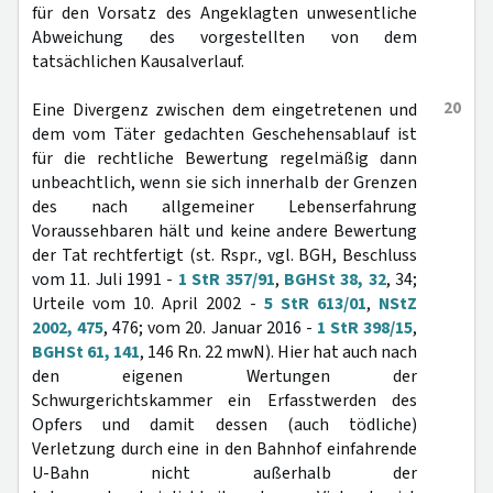
für den Vorsatz des Angeklagten unwesentliche
Abweichung des vorgestellten von dem
tatsächlichen Kausalverlauf.
20
Eine Divergenz zwischen dem eingetretenen und
dem vom Täter gedachten Geschehensablauf ist
für die rechtliche Bewertung regelmäßig dann
unbeachtlich, wenn sie sich innerhalb der Grenzen
des nach allgemeiner Lebenserfahrung
Voraussehbaren hält und keine andere Bewertung
der Tat rechtfertigt (st. Rspr.‚ vgl. BGH, Beschluss
vom 11. Juli 1991 -
1 StR 357/91
,
BGHSt 38, 32
, 34;
Urteile vom 10. April 2002 -
5 StR 613/01
,
NStZ
2002, 475
, 476; vom 20. Januar 2016 -
1 StR 398/15
,
BGHSt 61, 141
, 146 Rn. 22 mwN). Hier hat auch nach
den eigenen Wertungen der
Schwurgerichtskammer ein Erfasstwerden des
Opfers und damit dessen (auch tödliche)
Verletzung durch eine in den Bahnhof einfahrende
U-Bahn nicht außerhalb der