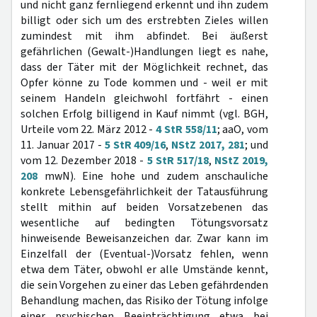
und nicht ganz fernliegend erkennt und ihn zudem
billigt oder sich um des erstrebten Zieles willen
zumindest mit ihm abfindet. Bei äußerst
gefährlichen (Gewalt-)Handlungen liegt es nahe,
dass der Täter mit der Möglichkeit rechnet, das
Opfer könne zu Tode kommen und - weil er mit
seinem Handeln gleichwohl fortfährt - einen
solchen Erfolg billigend in Kauf nimmt (vgl. BGH,
Urteile vom 22. März 2012 -
4 StR 558/11
; aaO, vom
11. Januar 2017 -
5 StR 409/16
,
NStZ 2017, 281
; und
vom 12. Dezember 2018 -
5 StR 517/18
,
NStZ 2019,
208
mwN). Eine hohe und zudem anschauliche
konkrete Lebensgefährlichkeit der Tatausführung
stellt mithin auf beiden Vorsatzebenen das
wesentliche auf bedingten Tötungsvorsatz
hinweisende Beweisanzeichen dar. Zwar kann im
Einzelfall der (Eventual-)Vorsatz fehlen, wenn
etwa dem Täter, obwohl er alle Umstände kennt,
die sein Vorgehen zu einer das Leben gefährdenden
Behandlung machen, das Risiko der Tötung infolge
einer psychischen Beeinträchtigung etwa bei