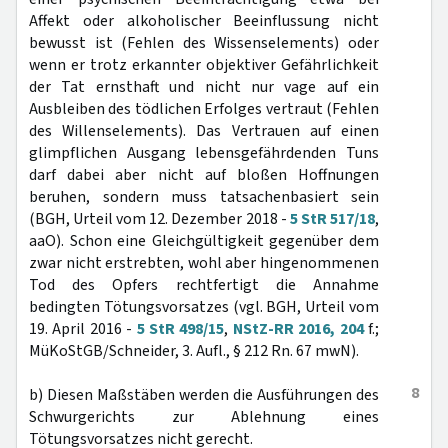
Affekt oder alkoholischer Beeinflussung nicht
bewusst ist (Fehlen des Wissenselements) oder
wenn er trotz erkannter objektiver Gefährlichkeit
der Tat ernsthaft und nicht nur vage auf ein
Ausbleiben des tödlichen Erfolges vertraut (Fehlen
des Willenselements). Das Vertrauen auf einen
glimpflichen Ausgang lebensgefährdenden Tuns
darf dabei aber nicht auf bloßen Hoffnungen
beruhen, sondern muss tatsachenbasiert sein
(BGH, Urteil vom 12. Dezember 2018 -
5 StR 517/18
,
aaO). Schon eine Gleichgültigkeit gegenüber dem
zwar nicht erstrebten, wohl aber hingenommenen
Tod des Opfers rechtfertigt die Annahme
bedingten Tötungsvorsatzes (vgl. BGH, Urteil vom
19. April 2016 -
5 StR 498/15
,
NStZ-RR 2016, 204
f.;
MüKoStGB/Schneider, 3. Aufl., § 212 Rn. 67 mwN).
8
b) Diesen Maßstäben werden die Ausführungen des
Schwurgerichts zur Ablehnung eines
Tötungsvorsatzes nicht gerecht.