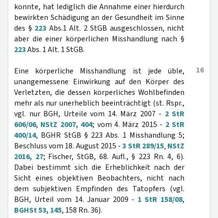
konnte, hat lediglich die Annahme einer hierdurch
bewirkten Schädigung an der Gesundheit im Sinne
des §
223
Abs.1 Alt. 2 StGB ausgeschlossen, nicht
aber die einer körperlichen Misshandlung nach §
223
Abs. 1 Alt. 1 StGB.
16
Eine körperliche Misshandlung ist jede üble,
unangemessene Einwirkung auf den Körper des
Verletzten, die dessen körperliches Wohlbefinden
mehr als nur unerheblich beeinträchtigt (st. Rspr.,
vgl. nur BGH, Urteile vom 14. März 2007 -
2 StR
606/06
,
NStZ 2007, 404
; vom 4. März 2015 -
2 StR
400/14
, BGHR StGB § 223 Abs. 1 Misshandlung 5;
Beschluss vom 18. August 2015 -
3 StR 289/15
‚
NStZ
2016, 27
; Fischer, StGB, 68. Aufl., § 223 Rn. 4, 6).
Dabei bestimmt sich die Erheblichkeit nach der
Sicht eines objektiven Beobachters, nicht nach
dem subjektiven Empfinden des Tatopfers (vgl.
BGH, Urteil vom 14. Januar 2009 -
1 StR 158/08
,
BGHSt 53, 145
, 158 Rn. 36).