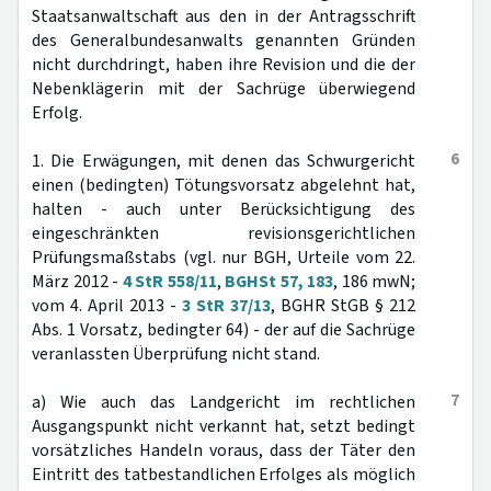
Staatsanwaltschaft aus den in der Antragsschrift
des Generalbundesanwalts genannten Gründen
nicht durchdringt, haben ihre Revision und die der
Nebenklägerin mit der Sachrüge überwiegend
Erfolg.
6
1. Die Erwägungen, mit denen das Schwurgericht
einen (bedingten) Tötungsvorsatz abgelehnt hat,
halten - auch unter Berücksichtigung des
eingeschränkten revisionsgerichtlichen
Prüfungsmaßstabs (vgl. nur BGH, Urteile vom 22.
März 2012 -
4 StR 558/11
,
BGHSt 57, 183
, 186 mwN;
vom 4. April 2013 -
3 StR 37/13
, BGHR StGB § 212
Abs. 1 Vorsatz, bedingter 64) - der auf die Sachrüge
veranlassten Überprüfung nicht stand.
7
a) Wie auch das Landgericht im rechtlichen
Ausgangspunkt nicht verkannt hat, setzt bedingt
vorsätzliches Handeln voraus, dass der Täter den
Eintritt des tatbestandlichen Erfolges als möglich