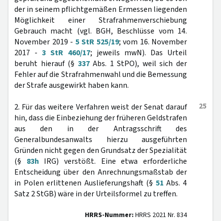
der in seinem pflichtgemäßen Ermessen liegenden
Möglichkeit einer Strafrahmenverschiebung
Gebrauch macht (vgl. BGH, Beschlüsse vom 14.
November 2019 -
5 StR 525/19
; vom 16. November
2017 -
3 StR 460/17
; jeweils mwN). Das Urteil
beruht hierauf (§
337
Abs. 1 StPO), weil sich der
Fehler auf die Strafrahmenwahl und die Bemessung
der Strafe ausgewirkt haben kann.
25
2. Für das weitere Verfahren weist der Senat darauf
hin, dass die Einbeziehung der früheren Geldstrafen
aus den in der Antragsschrift des
Generalbundesanwalts hierzu ausgeführten
Gründen nicht gegen den Grundsatz der Spezialität
(§
83h
IRG) verstößt. Eine etwa erforderliche
Entscheidung über den Anrechnungsmaßstab der
in Polen erlittenen Auslieferungshaft (§
51
Abs. 4
Satz 2 StGB) wäre in der Urteilsformel zu treffen.
HRRS-Nummer:
HRRS 2021 Nr. 834