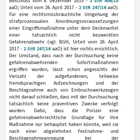
Beschluss vom 8. Dezember 2015 -
3 StR 406/15
aaO; Urteil vom 26. April 2017 -
2 StR 247/16
aaO).
Für eine rechtsmissbräuchliche Umgehung der
strafprozessualen Anordnungsvoraussetzungen
einer Eingriffsmaßnahme unter dem Deckmantel
einer tatsächlich nicht bezweckten
Gefahrenabwehr (vgl. BGH, Urteil vom 26. April
2017 -
2 StR 247/16
aaO) ist hier nichts ersichtlich.
Der Umstand, dass nach der Durchsuchung keine
gefahrenabwehrenden Sofortmaßnahmen
ergriffen wurden, lässt schon angesichts der
Vielzahl der aufgefundenen, teilweise
fremdsprachigen Aufzeichnungen und der
Beschlagnahme auch von Einbruchswerkzeugen
nicht darauf schließen, dass mit der Durchsuchung
tatsächlich keine präventiven Zwecke verfolgt
wurden. Dafür, dass die Polizei eine
gefahrenabwehrrechtliche Grundlage für ihre
Maßnahme nur behauptet haben könnte, weil sie
nach einer abgelehnten Festnahme- und
Beschlagnahmeanregung bei der