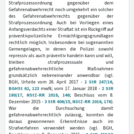
Strafprozessordnung gegenüber dem
Gefahrenabwehrrecht noch umgekehrt ein solcher
des Gefahrenabwehrrechts gegenüber der
Strafprozessordnung. Auch bei Vorliegen eines
Anfangsverdachts einer Straftat ist ein Rückgriff auf
präventivpolizeiliche Ermächtigungsgrundlagen
rechtlich möglich. Insbesondere bei sogenannten
Gemengelagen, in denen die Polizei sowohl
repressiv als auch präventiv handeln kann und will,
bleiben strafprozessuale und
gefahrenabwehrrechtliche Maßnahmen
grundsätzlich nebeneinander anwendbar (vgl.
BGH, Urteile vom 26. April 2017 -
2 StR 247/16
,
BGHSt 62, 123
mwN; vom 17. Januar 2018 -
2 StR
180/17
,
NStZ-RR 2018, 146
; Beschluss vom 8.
Dezember 2015 -
3 StR 406/15
,
NStZ-RR 2016, 176
).
War die Durchsuchung damit
gefahrenabwehrrechtlich zulässig, konnten die
daraus gewonnenen Erkenntnisse auch im
Strafverfahren verwendet werden (vgl. BGH,