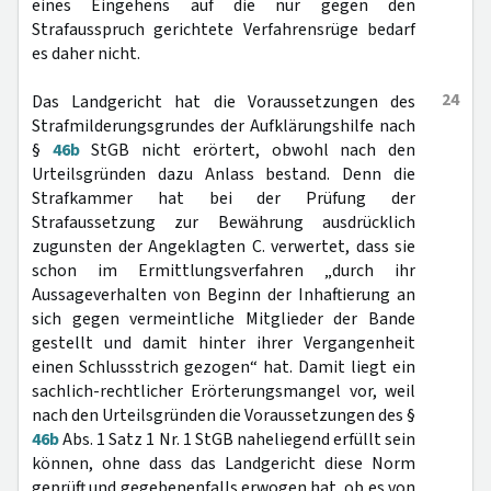
eines Eingehens auf die nur gegen den
Strafausspruch gerichtete Verfahrensrüge bedarf
es daher nicht.
24
Das Landgericht hat die Voraussetzungen des
Strafmilderungsgrundes der Aufklärungshilfe nach
§
46b
StGB nicht erörtert, obwohl nach den
Urteilsgründen dazu Anlass bestand. Denn die
Strafkammer hat bei der Prüfung der
Strafaussetzung zur Bewährung ausdrücklich
zugunsten der Angeklagten C. verwertet, dass sie
schon im Ermittlungsverfahren „durch ihr
Aussageverhalten von Beginn der Inhaftierung an
sich gegen vermeintliche Mitglieder der Bande
gestellt und damit hinter ihrer Vergangenheit
einen Schlussstrich gezogen“ hat. Damit liegt ein
sachlich-rechtlicher Erörterungsmangel vor, weil
nach den Urteilsgründen die Voraussetzungen des §
46b
Abs. 1 Satz 1 Nr. 1 StGB naheliegend erfüllt sein
können, ohne dass das Landgericht diese Norm
geprüft und gegebenenfalls erwogen hat, ob es von