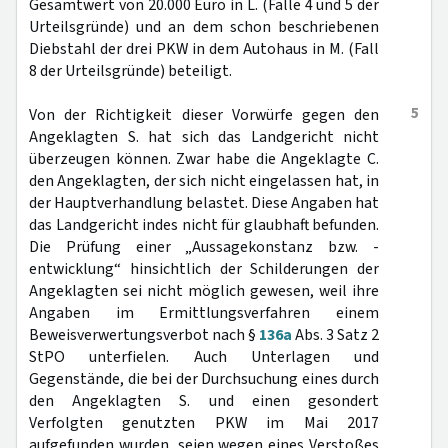
Gesamtwert von 20.000 Euro in L. (Fälle 4 und 5 der
Urteilsgründe) und an dem schon beschriebenen
Diebstahl der drei PKW in dem Autohaus in M. (Fall
8 der Urteilsgründe) beteiligt.
5
Von der Richtigkeit dieser Vorwürfe gegen den
Angeklagten S. hat sich das Landgericht nicht
überzeugen können. Zwar habe die Angeklagte C.
den Angeklagten, der sich nicht eingelassen hat, in
der Hauptverhandlung belastet. Diese Angaben hat
das Landgericht indes nicht für glaubhaft befunden.
Die Prüfung einer „Aussagekonstanz bzw. -
entwicklung“ hinsichtlich der Schilderungen der
Angeklagten sei nicht möglich gewesen, weil ihre
Angaben im Ermittlungsverfahren einem
Beweisverwertungsverbot nach §
136a
Abs. 3 Satz 2
StPO unterfielen. Auch Unterlagen und
Gegenstände, die bei der Durchsuchung eines durch
den Angeklagten S. und einen gesondert
Verfolgten genutzten PKW im Mai 2017
aufgefunden wurden, seien wegen eines Verstoßes