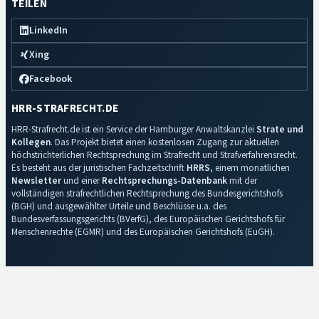
TEILEN
LinkedIn
Xing
Facebook
HRR-STRAFRECHT.DE
HRR-Strafrecht.de ist ein Service der Hamburger Anwaltskanzlei
Strate und
Kollegen
. Das Projekt bietet einen kostenlosen Zugang zur aktuellen
höchstrichterlichen Rechtsprechung im Strafrecht und Strafverfahrensrecht.
Es besteht aus der juristischen Fachzeitschrift
HRRS
, einem monatlichen
Newsletter
und einer
Rechtsprechungs-Datenbank
mit der
vollständigen strafrechtlichen Rechtsprechung des Bundesgerichtshofs
(BGH) und ausgewählter Urteile und Beschlüsse u.a. des
Bundesverfassungsgerichts (BVerfG), des Europäischen Gerichtshofs für
Menschenrechte (EGMR) und des Europäischen Gerichtshofs (EuGH).
Impressum
·
Datenschutz