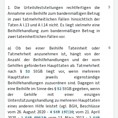
5
1. Die Urteilsfeststellungen rechtfertigen die
Annahme von Beihilfe zum bandenmäßigen Betrug
in zwei tatmehrheitlichen Fällen hinsichtlich der
Taten A I.13 und A I.14 nicht. Es liegt vielmehr eine
Beihilfehandlung zum bandenmäßigen Betrug in
zwei tateinheitlichen Fällen vor.
6
a) Ob bei einer Beihilfe Tateinheit oder
Tatmehrheit anzunehmen ist, hängt von der
Anzahl der Beihilfehandlungen und der vom
Gehilfen geförderten Haupttaten ab. Tatmehrheit
nach §
53
StGB liegt vor, wenn mehreren
Haupttaten jeweils eigenständige
Beihilfehandlungen zuzuordnen sind. Dagegen ist
eine Beihilfe im Sinne des §
52
StGB gegeben, wenn
der Gehilfe mit einer einzigen
Unterstützungshandlung zu mehreren Haupttaten
eines anderen Hilfe leistet (vgl. BGH, Beschlüsse
vom 26. August 2020 -
4 StR 197/20
; vom 21. April
2020 -
1 StR 486/19
; vom 13. März 2013 -
2 StR