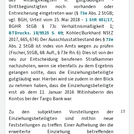
des Mitangeklagten K. gutgläubigen -
Drittbegünstigten noch vorhanden oder
Entreicherung eingetreten war (§
73e
Abs. 2 StGB;
vgl. BGH, Urteil vom 15. Mai 2018 -
1 StR 651/17
,
BGHR StGB § 73c Verhältnismäßigkeit 1;
BTDrucks. 18/9525 S. 69
; Köhler/Burkhard NStZ
2017, 665, 674). Der Ausschlusstatbestand des §
73e
Abs. 2 StGB ist indes von Amts wegen zu prüfen
(Fischer, StGB, 68. Aufl., § 73e Rn. 6). Dies ist von der
neu zur Entscheidung berufenen Strafkammer
nachzuholen, wenn sie ebenfalls zu dem Ergebnis
gelangen sollte, dass die Einziehungsbeteiligte
gutgläubig war. Hierbei wird sie zudem in den Blick
zu nehmen haben, dass die Einziehungsbeteiligte
erst ab dem 11. Januar 2016 Mitinhaberin des
Kontos bei der Targo Bank war.
15
Zu den subjektiven Vorstellungen der
Einziehungsbeteiligten sind mithin neue
Feststellungen zu treffen. Einer Aufhebung der die
erweiterte Einziehung betreffenden