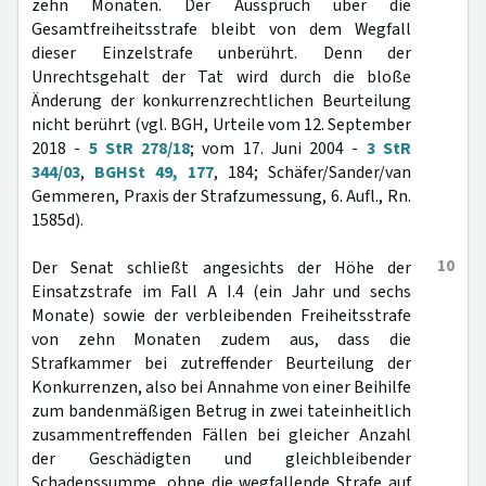
zehn Monaten. Der Ausspruch über die
Gesamtfreiheitsstrafe bleibt von dem Wegfall
dieser Einzelstrafe unberührt. Denn der
Unrechtsgehalt der Tat wird durch die bloße
Änderung der konkurrenzrechtlichen Beurteilung
nicht berührt (vgl. BGH, Urteile vom 12. September
2018 -
5 StR 278/18
; vom 17. Juni 2004 -
3 StR
344/03
,
BGHSt 49, 177
, 184; Schäfer/Sander/van
Gemmeren, Praxis der Strafzumessung, 6. Aufl., Rn.
1585d).
10
Der Senat schließt angesichts der Höhe der
Einsatzstrafe im Fall A I.4 (ein Jahr und sechs
Monate) sowie der verbleibenden Freiheitsstrafe
von zehn Monaten zudem aus, dass die
Strafkammer bei zutreffender Beurteilung der
Konkurrenzen, also bei Annahme von einer Beihilfe
zum bandenmäßigen Betrug in zwei tateinheitlich
zusammentreffenden Fällen bei gleicher Anzahl
der Geschädigten und gleichbleibender
Schadenssumme, ohne die wegfallende Strafe auf