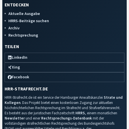
ENTDECKEN
Aktuelle Ausgabe
HRRS-Beiträge suchen
Archiv
Rechtsprechung
TEILEN
LinkedIn
Xing
Facebook
HRR-STRAFRECHT.DE
HRR-Strafrecht.de ist ein Service der Hamburger Anwaltskanzlei
Strate und
Kollegen
. Das Projekt bietet einen kostenlosen Zugang zur aktuellen
höchstrichterlichen Rechtsprechung im Strafrecht und Strafverfahrensrecht.
Es besteht aus der juristischen Fachzeitschrift
HRRS
, einem monatlichen
Newsletter
und einer
Rechtsprechungs-Datenbank
mit der
vollständigen strafrechtlichen Rechtsprechung des Bundesgerichtshofs
(BGH) und ausgewählter Urteile und Beschlüsse u.a. des