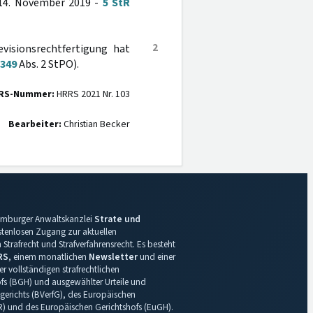
m 14. November 2019 -
5 StR
2
visionsrechtfertigung hat
349
Abs. 2 StPO).
RS-Nummer:
HRRS 2021 Nr. 103
Bearbeiter:
Christian Becker
 Hamburger Anwaltskanzlei
Strate und
ostenlosen Zugang zur aktuellen
Strafrecht und Strafverfahrensrecht. Es besteht
RS
, einem monatlichen
Newsletter
und einer
r vollständigen strafrechtlichen
s (BGH) und ausgewählter Urteile und
gerichts (BVerfG), des Europäischen
R) und des Europäischen Gerichtshofs (EuGH).