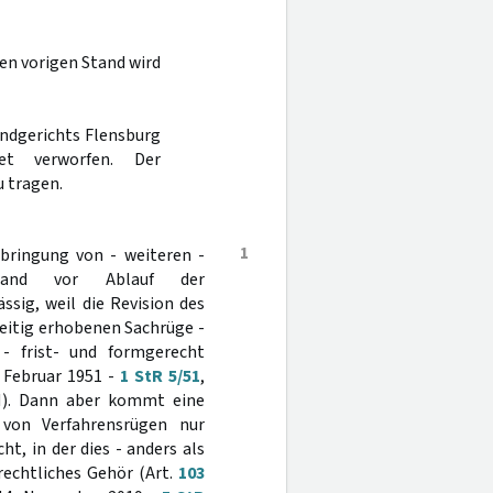
en vorigen Stand wird
andgerichts Flensburg
t verworfen. Der
 tragen.
1
bringung von - weiteren -
Stand vor Ablauf der
ssig, weil die Revision des
zeitig erhobenen Sachrüge -
 - frist- und formgerecht
. Februar 1951 -
1 StR 5/51
,
. Dann aber kommt eine
von Verfahrensrügen nur
t, in der dies - anders als
rechtliches Gehör (Art.
103