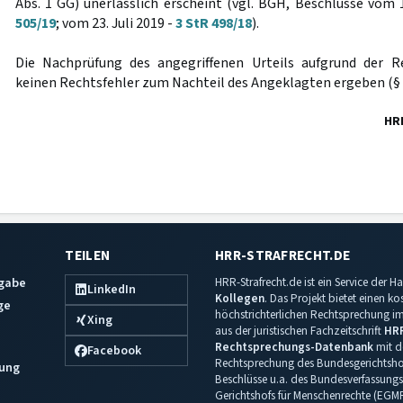
Abs. 1 GG) unerlässlich erscheint (vgl. BGH, Beschlüsse vo
505/19
; vom 23. Juli 2019 -
3 StR 498/18
).
Die Nachprüfung des angegriffenen Urteils aufgrund der Re
keinen Rechtsfehler zum Nachteil des Angeklagten ergeben (§
HR
TEILEN
HRR-STRAFRECHT.DE
sgabe
HRR-Strafrecht.de ist ein Service der
LinkedIn
Kollegen
. Das Projekt bietet einen k
ge
höchstrichterlichen Rechtsprechung im 
Xing
aus der juristischen Fachzeitschrift
HR
Rechtsprechungs-Datenbank
mit de
Facebook
Rechtsprechung des Bundesgerichtshof
ung
Beschlüsse u.a. des Bundesverfassungs
Gerichtshofs für Menschenrechte (EGM