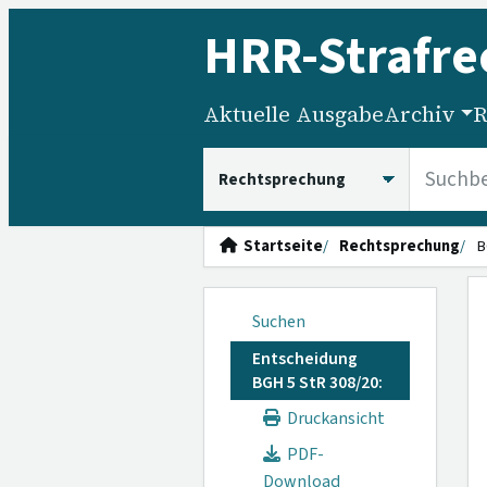
HRR
-Strafre
Aktuelle Ausgabe
Archiv
R
HRRS durchsuchen
Startseite
Rechtsprechung
B
Suchen
Entscheidung
BGH 5 StR 308/20:
Druckansicht
PDF-
Download