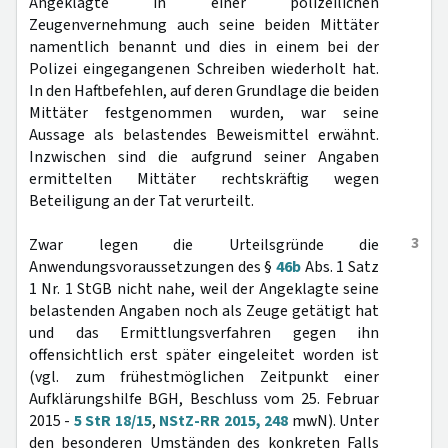
Angeklagte in einer polizeilichen
Zeugenvernehmung auch seine beiden Mittäter
namentlich benannt und dies in einem bei der
Polizei eingegangenen Schreiben wiederholt hat.
In den Haftbefehlen, auf deren Grundlage die beiden
Mittäter festgenommen wurden, war seine
Aussage als belastendes Beweismittel erwähnt.
Inzwischen sind die aufgrund seiner Angaben
ermittelten Mittäter rechtskräftig wegen
Beteiligung an der Tat verurteilt.
3
Zwar legen die Urteilsgründe die
Anwendungsvoraussetzungen des §
46b
Abs. 1 Satz
1 Nr. 1 StGB nicht nahe, weil der Angeklagte seine
belastenden Angaben noch als Zeuge getätigt hat
und das Ermittlungsverfahren gegen ihn
offensichtlich erst später eingeleitet worden ist
(vgl. zum frühestmöglichen Zeitpunkt einer
Aufklärungshilfe BGH, Beschluss vom 25. Februar
2015 -
5 StR 18/15
,
NStZ-RR 2015, 248
mwN). Unter
den besonderen Umständen des konkreten Falls