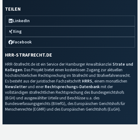
TEILEN
LinkedIn
Xing
Facebook
HRR-STRAFRECHT.DE
HRR-Strafrecht.de ist ein Service der Hamburger Anwaltskanzlei
Strate und
Kollegen
. Das Projekt bietet einen kostenlosen Zugang zur aktuellen
höchstrichterlichen Rechtsprechung im Strafrecht und Strafverfahrensrecht.
Es besteht aus der juristischen Fachzeitschrift
HRRS
, einem monatlichen
Newsletter
und einer
Rechtsprechungs-Datenbank
mit der
vollständigen strafrechtlichen Rechtsprechung des Bundesgerichtshofs
(BGH) und ausgewählter Urteile und Beschlüsse u.a. des
Bundesverfassungsgerichts (BVerfG), des Europäischen Gerichtshofs für
Menschenrechte (EGMR) und des Europäischen Gerichtshofs (EuGH).
Impressum
·
Datenschutz