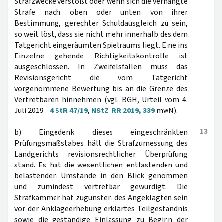
Strafzwecke verstößt oder wenn sich die verhängte
Strafe nach oben oder unten von ihrer
Bestimmung, gerechter Schuldausgleich zu sein,
so weit löst, dass sie nicht mehr innerhalb des dem
Tatgericht eingeräumten Spielraums liegt. Eine ins
Einzelne gehende Richtigkeitskontrolle ist
ausgeschlossen. In Zweifelsfällen muss das
Revisionsgericht die vom Tatgericht
vorgenommene Bewertung bis an die Grenze des
Vertretbaren hinnehmen (vgl. BGH, Urteil vom 4.
Juli 2019 -
4 StR 47/19
,
NStZ-RR 2019, 339
mwN).
13
b) Eingedenk dieses eingeschränkten
Prüfungsmaßstabes hält die Strafzumessung des
Landgerichts revisionsrechtlicher Überprüfung
stand. Es hat die wesentlichen entlastenden und
belastenden Umstände in den Blick genommen
und zumindest vertretbar gewürdigt. Die
Strafkammer hat zugunsten des Angeklagten sein
vor der Anklageerhebung erklärtes Teilgeständnis
sowie die geständige Einlassung zu Beginn der