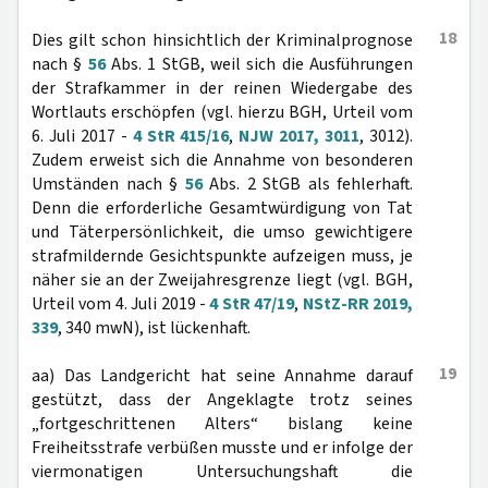
18
Dies gilt schon hinsichtlich der Kriminalprognose
nach §
56
Abs. 1 StGB, weil sich die Ausführungen
der Strafkammer in der reinen Wiedergabe des
Wortlauts erschöpfen (vgl. hierzu BGH, Urteil vom
6. Juli 2017 -
4 StR 415/16
,
NJW 2017, 3011
, 3012).
Zudem erweist sich die Annahme von besonderen
Umständen nach §
56
Abs. 2 StGB als fehlerhaft.
Denn die erforderliche Gesamtwürdigung von Tat
und Täterpersönlichkeit, die umso gewichtigere
strafmildernde Gesichtspunkte aufzeigen muss, je
näher sie an der Zweijahresgrenze liegt (vgl. BGH,
Urteil vom 4. Juli 2019 -
4 StR 47/19
,
NStZ-RR 2019,
339
, 340 mwN), ist lückenhaft.
19
aa) Das Landgericht hat seine Annahme darauf
gestützt, dass der Angeklagte trotz seines
„fortgeschrittenen Alters“ bislang keine
Freiheitsstrafe verbüßen musste und er infolge der
viermonatigen Untersuchungshaft die