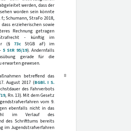
bgeleitet werden, dass der
rsehen worden sein könnte
2 f.; Schumann, StraFo 2018,
, dass erzieherischen sowie
teres Rechnung getragen
rafrecht - künftig im
her (§
73c
StGB aF) im
 -
5 StR 95/19
). Andernfalls
usübung gerade für die
u erwarten gewesen.
8
aßnahmen betreffend das
17. August 2017 (
BGBl. I S.
öchstdauer des Fahrverbots
/19
, Rn. 13). Mit dem Gesetz
gendstrafverfahren vom 9.
gen ebenfalls nicht in das
wohl im Verlauf des
d des Schrifttums bereits
ng im Jugendstrafverfahren