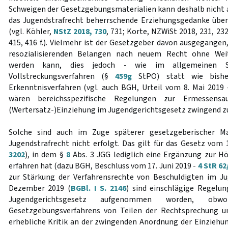
Schweigen der Gesetzgebungsmaterialien kann deshalb nicht a
das Jugendstrafrecht beherrschende Erziehungsgedanke übe
(vgl. Köhler,
NStZ 2018, 730
, 731; Korte, NZWiSt 2018, 231, 23
415, 416 f.). Vielmehr ist der Gesetzgeber davon ausgegangen
resozialisierenden Belangen nach neuem Recht ohne Wei
werden kann, dies jedoch - wie im allgemeinen St
Vollstreckungsverfahren (§
459g
StPO) statt wie bis
Erkenntnisverfahren (vgl. auch BGH, Urteil vom 8. Mai 2019
wären bereichsspezifische Regelungen zur Ermessensa
(Wertersatz-)Einziehung im Jugendgerichtsgesetz zwingend z
Solche sind auch im Zuge späterer gesetzgeberischer M
Jugendstrafrecht nicht erfolgt. Das gilt für das Gesetz vom 
3202
), in dem §
8
Abs. 3 JGG lediglich eine Ergänzung zur H
erfahren hat (dazu BGH, Beschluss vom 17. Juni 2019 -
4 StR 62
zur Stärkung der Verfahrensrechte von Beschuldigten im Ju
Dezember 2019 (
BGBl. I S. 2146
) sind einschlägige Regelun
Jugendgerichtsgesetz aufgenommen worden, ob
Gesetzgebungsverfahrens von Teilen der Rechtsprechung un
erhebliche Kritik an der zwingenden Anordnung der Einziehu