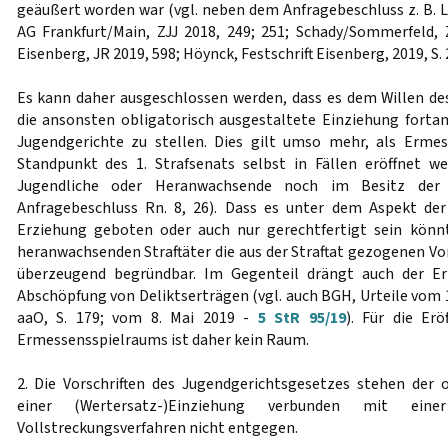
geäußert worden war (vgl. neben dem Anfragebeschluss z. B. 
AG Frankfurt/Main, ZJJ 2018, 249; 251; Schady/Sommerfeld, Z
Eisenberg, JR 2019, 598; Höynck, Festschrift Eisenberg, 2019, S. 
Es kann daher ausgeschlossen werden, dass es dem Willen de
die ansonsten obligatorisch ausgestaltete Einziehung fortan
Jugendgerichte zu stellen. Dies gilt umso mehr, als Erm
Standpunkt des 1. Strafsenats selbst in Fällen eröffnet w
Jugendliche oder Heranwachsende noch im Besitz der 
Anfragebeschluss Rn. 8, 26). Dass es unter dem Aspekt der
Erziehung geboten oder auch nur gerechtfertigt sein könn
heranwachsenden Straftäter die aus der Straftat gezogenen Vort
überzeugend begründbar. Im Gegenteil drängt auch der Er
Abschöpfung von Deliktserträgen (vgl. auch BGH, Urteile vom 1
aaO, S. 179; vom 8. Mai 2019 -
5 StR 95/19
). Für die Erö
Ermessensspielraums ist daher kein Raum.
2. Die Vorschriften des Jugendgerichtsgesetzes stehen der
einer (Wertersatz-)Einziehung verbunden mit eine
Vollstreckungsverfahren nicht entgegen.