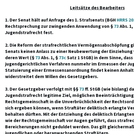
Leitsätze des Bearbeiters
1. Der Senat hält auf Anfrage des 1. Strafsenats (BGH
HRRS 201
Rechtsprechung zur zwingenden Anwendung von §
73
Abs. 1,
Jugendstrafrecht fest.
2. Die Reform der strafrechtlichen Vermögensabschöpfung gi
Senats keinen Anlass zu einer Neubewertung der Einziehung
deren Wert (§
73
Abs. 1, §
73c
Satz 1 StGB) in dem Sinne, dass
jugendgerichtlichen Verfahren nunmehr im Ermessen der Jug
Statuierung einer Ermessensanordnung findet keinen Anhalt
widerstreitet dem Willen des Gesetzgebers.
3. Der Gesetzgeber verfolgt mit §§
73
ff. StGB (wie bislang) d
Jugendstrafrecht legitime Ziel, möglichen Beeinträchtigung
Rechtsgemeinschaft in die Unverbrüchlichkeit der Rechtsor
sich ergeben können, wenn Straftäter deliktisch erlangte 
behalten dürften. Mit der Entziehung des deliktisch Erlangt
wie der Rechtsgemeinschaft vor Augen geführt, dass strafre
Bereicherungen nicht geduldet werden. Das gilt gleicherm
jugendlichen oder heranwachsenden Straftätern.