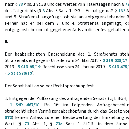
nach §
73
Abs. 1 StGB und des Wertes von Taterträgen nach §
7
des Tatgerichts (§
8
Abs. 3 Satz 1 JGG).“ Er hat gemäß §
132
A
und 5. Strafsenat angefragt, ob sie an entgegenstehender 
Ferner hat er bei dem 3. und 4. Strafsenat angefragt, o
entgegenstehe und ob gegebenenfalls an dieser festgehalten 
II.
Der beabsichtigten Entscheidung des 1. Strafsenats ste
Strafsenats entgegen (Urteile vom 24. Mai 2018 -
5 StR 623/17
2019 -
5 StR 95/19
; Beschlüsse vom 24. Januar 2019 -
5 StR 475
-
5 StR 570/19
).
Der Senat hält an seiner Rechtsprechung fest.
1. Entgegen der Auffassung des anfragenden Senats (vgl. BGH, 
-
1 StR 467/18
, Rn. 16; im Folgenden: Anfragebeschlu
strafrechtlichen Vermögensabschöpfung durch das Gesetz vom
872
) keinen Anlass zu einer Neubewertung der Einziehung v
Wert (§
73
Abs. 1, §
73c
Satz 1 StGB) in dem Sinne,