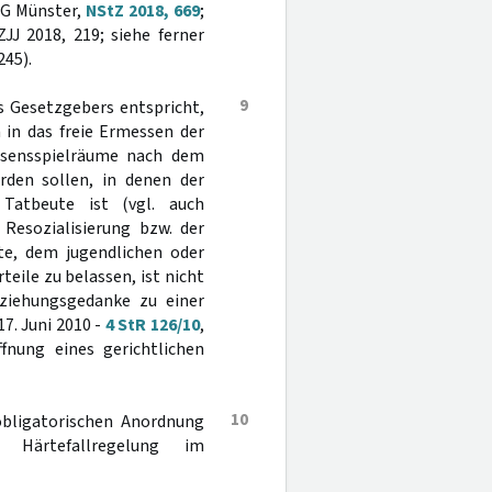
LG Münster,
NStZ 2018, 669
;
JJ 2018, 219; siehe ferner
245).
9
s Gesetzgebers entspricht,
 in das freie Ermessen der
essensspielräume nach dem
erden sollen, in denen der
Tatbeute ist (vgl. auch
 Resozialisierung bzw. der
te, dem jugendlichen oder
eile zu belassen, ist nicht
ziehungsgedanke zu einer
7. Juni 2010 -
4 StR 126/10
,
ffnung eines gerichtlichen
10
 obligatorischen Anordnung
r Härtefallregelung im