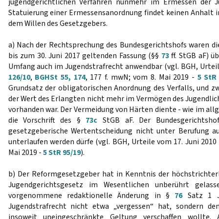
jugendgerichtlichen Verfahren nunmehr im Ermessen der J
Statuierung einer Ermessensanordnung findet keinen Anhalt i
dem Willen des Gesetzgebers.
a) Nach der Rechtsprechung des Bundesgerichtshofs waren die 
bis zum 30. Juni 2017 geltenden Fassung (§§
73
ff. StGB aF) ü
Umfang auch im Jugendstrafrecht anwendbar (vgl. BGH, Urteil
126/10
,
BGHSt 55, 174
, 177 f. mwN; vom 8. Mai 2019 -
5 StR
Grundsatz der obligatorischen Anordnung des Verfalls, und zw
der Wert des Erlangten nicht mehr im Vermögen des Jugendl
vorhanden war. Der Vermeidung von Härten diente - wie im allg
die Vorschrift des §
73c
StGB aF. Der Bundesgerichtshof
gesetzgeberische Wertentscheidung nicht unter Berufung au
unterlaufen werden dürfe (vgl. BGH, Urteile vom 17. Juni 2010
Mai 2019 -
5 StR 95/19
).
b) Der Reformgesetzgeber hat in Kenntnis der höchstrichte
Jugendgerichtsgesetz im Wesentlichen unberührt gelass
vorgenommene redaktionelle Änderung in §
76
Satz 1 J
Jugendstrafrecht nicht etwa „vergessen“ hat, sondern d
insoweit uneingeschränkte Geltung verschaffen wollte.