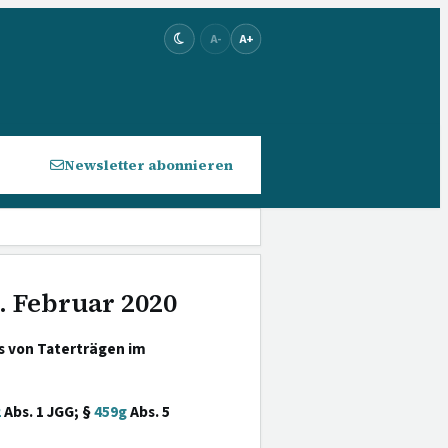
A-
A+
Newsletter abonnieren
. Februar 2020
s von Taterträgen im
2
Abs. 1 JGG; §
459g
Abs. 5