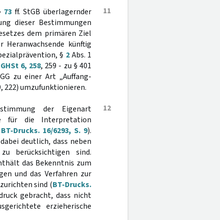
11
§§
73
ff. StGB überlagernder
dung dieser Bestimmungen
gesetzes dem primären Ziel
er Heranwachsende künftig
pezialprävention, §
2
Abs. 1
GHSt 6, 258
, 259 - zu § 401
GG zu einer Art „Auffang-
9, 222) umzufunktionieren.
12
stimmung der Eigenart
fe für die Interpretation
.
BT-Drucks. 16/6293, S. 9
).
dabei deutlich, dass neben
zu berücksichtigen sind.
 enthält das Bekenntnis zum
lgen und das Verfahren zur
zurichten sind (
BT-Drucks.
druck gebracht, dass nicht
erichtete erzieherische