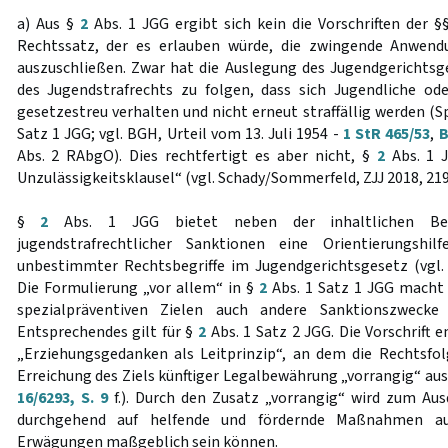
a) Aus §
2
Abs. 1 JGG ergibt sich kein die Vorschriften der 
Rechtssatz, der es erlauben würde, die zwingende Anwen
auszuschließen. Zwar hat die Auslegung des Jugendgerichts
des Jugendstrafrechts zu folgen, dass sich Jugendliche od
gesetzestreu verhalten und nicht erneut straffällig werden (S
Satz 1 JGG; vgl. BGH, Urteil vom 13. Juli 1954 -
1 StR 465/53
,
B
Abs. 2 RAbgO). Dies rechtfertigt es aber nicht, §
2
Abs. 1 J
Unzulässigkeitsklausel“ (vgl. Schady/Sommerfeld, ZJJ 2018, 21
§
2
Abs. 1 JGG bietet neben der inhaltlichen Be
jugendstrafrechtlicher Sanktionen eine Orientierungshil
unbestimmter Rechtsbegriffe im Jugendgerichtsgesetz (vgl
Die Formulierung „vor allem“ in §
2
Abs. 1 Satz 1 JGG macht 
spezialpräventiven Zielen auch andere Sanktionszwecke 
Entsprechendes gilt für §
2
Abs. 1 Satz 2 JGG. Die Vorschrift
„Erziehungsgedanken als Leitprinzip“, an dem die Rechtsfo
Erreichung des Ziels künftiger Legalbewährung „vorrangig“ aus
16/6293, S. 9
f.). Durch den Zusatz „vorrangig“ wird zum Aus
durchgehend auf helfende und fördernde Maßnahmen ausg
Erwägungen maßgeblich sein können.