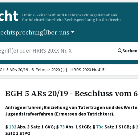
cht
Online-Zeitschrift und Rechtsprechungsdatenbank
für höchstrichterliche Rechtsprechung im Strafrecht
echtsprechung
Über uns
Suchen
GH 5 ARs 20/19 - 6. Februar 2020 (-) [= HRRS 2020 Nr. 415]
BGH 5 ARs 20/19 - Beschluss vom 6
Anfrageerfahren; Einziehung von Taterträgen und des Werte
Jugendstrafverfahren (Ermessen des Tatrichters).
§
132
Abs. 3 Satz 1 GVG; §
73
Abs. 1 StGB; §
73c
Satz 1 StGB; §
Satz 1 StPO