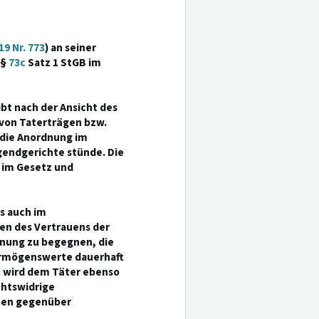
9 Nr. 773
) an seiner
 §
73c
Satz 1 StGB im
bt nach der Ansicht des
 von Taterträgen bzw.
 die Anordnung im
endgerichte stünde. Die
 im Gesetz und
as auch im
en des Vertrauens der
dnung zu begegnen, die
Vermögenswerte dauerhaft
en wird dem Täter ebenso
chtswidrige
aßen gegenüber