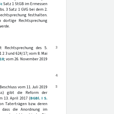
3c
Satz 1 StGB im Ermessen
bs. 3 Satz 1 GVG bei dem 2.
Rechtsprechung festhalten.
b dortige Rechtsprechung
werde.
3
ht Rechtsprechung des 5.
1 2 3 und 624/17; vom 8. Mai
/18
; vom 26. November 2019
4
5
Beschluss vom 11. Juli 2019
ss) gibt die Reform der
 13. April 2017 (
BGBl. I S.
on Taterträgen bzw. deren
 dass die Anordnung im