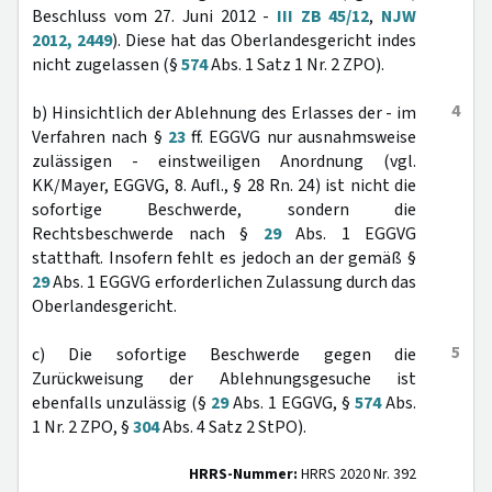
Beschluss vom 27. Juni 2012 -
III ZB 45/12
,
NJW
2012, 2449
). Diese hat das Oberlandesgericht indes
nicht zugelassen (§
574
Abs. 1 Satz 1 Nr. 2 ZPO).
4
b) Hinsichtlich der Ablehnung des Erlasses der - im
Verfahren nach §
23
ff. EGGVG nur ausnahmsweise
zulässigen - einstweiligen Anordnung (vgl.
KK/Mayer, EGGVG, 8. Aufl., § 28 Rn. 24) ist nicht die
sofortige Beschwerde, sondern die
Rechtsbeschwerde nach §
29
Abs. 1 EGGVG
statthaft. Insofern fehlt es jedoch an der gemäß §
29
Abs. 1 EGGVG erforderlichen Zulassung durch das
Oberlandesgericht.
5
c) Die sofortige Beschwerde gegen die
Zurückweisung der Ablehnungsgesuche ist
ebenfalls unzulässig (§
29
Abs. 1 EGGVG, §
574
Abs.
1 Nr. 2 ZPO, §
304
Abs. 4 Satz 2 StPO).
HRRS-Nummer:
HRRS 2020 Nr. 392