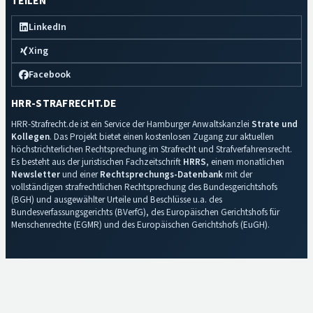
TEILEN
LinkedIn
Xing
Facebook
HRR-STRAFRECHT.DE
HRR-Strafrecht.de ist ein Service der Hamburger Anwaltskanzlei
Strate und
Kollegen
. Das Projekt bietet einen kostenlosen Zugang zur aktuellen
höchstrichterlichen Rechtsprechung im Strafrecht und Strafverfahrensrecht.
Es besteht aus der juristischen Fachzeitschrift
HRRS
, einem monatlichen
Newsletter
und einer
Rechtsprechungs-Datenbank
mit der
vollständigen strafrechtlichen Rechtsprechung des Bundesgerichtshofs
(BGH) und ausgewählter Urteile und Beschlüsse u.a. des
Bundesverfassungsgerichts (BVerfG), des Europäischen Gerichtshofs für
Menschenrechte (EGMR) und des Europäischen Gerichtshofs (EuGH).
Impressum
·
Datenschutz