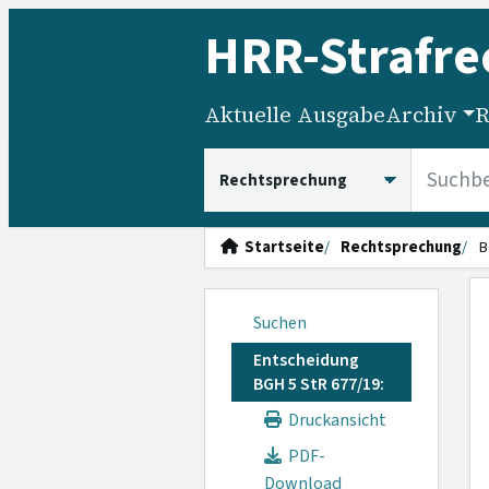
HRR
-Strafre
Aktuelle Ausgabe
Archiv
R
HRRS durchsuchen
Startseite
Rechtsprechung
B
Suchen
Entscheidung
BGH 5 StR 677/19:
Druckansicht
PDF-
Download