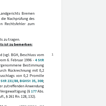
 Landgerichts Bremen
a die Nachprüfung des
nen Rechtsfehler zum
s zu tragen.
ts ist zu bemerken:
1
d (vgl. BGH, Beschluss vom
s vom 6. Februar 1996 -
4 StR
vorgenommene Bestimmung
urch Rückrechnung mit 0,2
zuschlags von 0,2 Promille
 StR 231/88
,
BGHSt 35, 308
;
iner zutreffenden Anwendung
r Vergewaltigung (§
177
Abs.
., § 261 Rn. 128, 132).