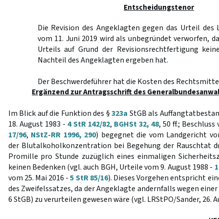
Entscheidungstenor
Die Revision des Angeklagten gegen das Urteil des
vom 11. Juni 2019 wird als unbegründet verworfen, d
Urteils auf Grund der Revisionsrechtfertigung kei
Nachteil des Angeklagten ergeben hat.
Der Beschwerdeführer hat die Kosten des Rechtsmittel
Ergänzend zur Antragsschrift des Generalbundesanwal
Im Blick auf die Funktion des §
323a
StGB als Auffangtatbestan
18. August 1983 -
4 StR 142/82
,
BGHSt 32, 48
, 50 ff.; Beschlus
17/96
,
NStZ-RR 1996, 290
) begegnet die vom Landgericht 
der Blutalkoholkonzentration bei Begehung der Rauschtat d
Promille pro Stunde zuzüglich eines einmaligen Sicherheits
keinen Bedenken (vgl. auch BGH, Urteile vom 9. August 1988 -
1
vom 25. Mai 2016 -
5 StR 85/16
). Dieses Vorgehen entspricht e
des Zweifelssatzes, da der Angeklagte andernfalls wegen eine
6 StGB) zu verurteilen gewesen wäre (vgl. LRStPO/Sander, 26. Aufl