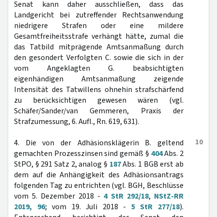
Senat kann daher ausschließen, dass das
Landgericht bei zutreffender Rechtsanwendung
niedrigere Strafen oder eine mildere
Gesamtfreiheitsstrafe verhängt hätte, zumal die
das Tatbild mitprägende Amtsanmaßung durch
den gesondert Verfolgten C. sowie die sich in der
vom Angeklagten G. beabsichtigten
eigenhändigen Amtsanmaßung zeigende
Intensität des Tatwillens ohnehin strafschärfend
zu berücksichtigen gewesen wären (vgl.
Schäfer/Sander/van Gemmeren, Praxis der
Strafzumessung, 6. Aufl., Rn. 619, 631).
10
4. Die von der Adhäsionsklägerin B. geltend
gemachten Prozesszinsen sind gemäß §
404
Abs. 2
StPO, § 291 Satz 2, analog §
187
Abs. 1 BGB erst ab
dem auf die Anhängigkeit des Adhäsionsantrags
folgenden Tag zu entrichten (vgl. BGH, Beschlüsse
vom 5. Dezember 2018 -
4 StR 292/18
,
NStZ-RR
2019, 96
; vom 19. Juli 2018 -
5 StR 277/18
).