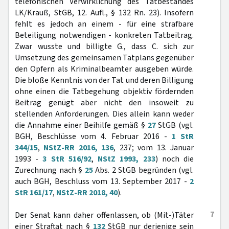
telefonischen Verwirklichung des Tatbestandes
LK/Krauß, StGB, 12. Aufl., § 132 Rn. 23). Insofern
fehlt es jedoch an einem - für eine strafbare
Beteiligung notwendigen - konkreten Tatbeitrag.
Zwar wusste und billigte G., dass C. sich zur
Umsetzung des gemeinsamen Tatplans gegenüber
den Opfern als Kriminalbeamter ausgeben würde.
Die bloße Kenntnis von der Tat und deren Billigung
ohne einen die Tatbegehung objektiv fördernden
Beitrag genügt aber nicht den insoweit zu
stellenden Anforderungen. Dies allein kann weder
die Annahme einer Beihilfe gemäß §
27
StGB (vgl.
BGH, Beschlüsse vom 4. Februar 2016 -
1 StR
344/15
,
NStZ-RR 2016, 136
, 237; vom 13. Januar
1993 -
3 StR 516/92
,
NStZ 1993, 233
) noch die
Zurechnung nach §
25
Abs. 2 StGB begründen (vgl.
auch BGH, Beschluss vom 13. September 2017 -
2
StR 161/17
,
NStZ-RR 2018, 40
).
7
Der Senat kann daher offenlassen, ob (Mit-)Täter
einer Straftat nach §
132
StGB nur derjenige sein