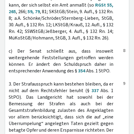
kann, der sich selbst ein Amt anmaßt (so
RGSt 55,
265
, 266;
59, 79
, 81; SKStGB/Stein, 9. Aufl., § 132 Rn.
8; a.A. Schönke/Schröder/Sternberg-Lieben, StGB,
30. Aufl., § 132 Rn. 12; LKStGB/Krauß, 12. Aufl., § 132
Rn. 42; SSWStGB/Jeßberger, 4. Aufl., § 132 Rn. 14;
MüKoStGB/Hohmann, StGB, 3. Aufl., § 132 Rn. 26).
8
c) Der Senat schließt aus, dass insoweit
weitergehende Feststellungen getroffen werden
können. Er ändert den Schuldspruch daher in
entsprechender Anwendung des §
354
Abs. 1 StPO.
9
3. Der Strafausspruch kann bestehen bleiben, da er
nicht auf dem Rechtsfehler beruht (§
337
Abs. 1
StPO). Das Landgericht hat sowohl bei der
Bemessung der Strafen als auch bei der
Gesamtstrafenbildung zulasten des Angeklagten
vor allem berücksichtigt, dass sich die auf „eine
Überrumpelung“ angelegten Taten gezielt gegen
betagte Opfer und deren Ersparnisse richteten. Der