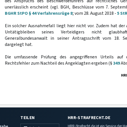
des Anspruchs des Beschwerdeführers auf rechtliches Ge
unerlässlich erscheint (vgl. BGH, Beschlüsse vom 7. Septe
BGHR StPO § 44 Verfahrensrüge 8
; vom 28. August 2018 -
5 StR
Ein solcher Ausnahmefall liegt hier nicht vor. Zudem hat der
Untätigbleiben seines Verteidigers nicht glaub
Generalbundesanwalt in seiner Antragsschrift vom 18. S
dargelegt hat.
Die umfassende Prüfung des angegriffenen Urteils auf 
Rechtsfehler zum Nachteil des Angeklagten ergeben (§
349
Abs
HR
TEILEN
HRR-STRAFRECHT.DE
sgabe
HRR-Strafrecht.de ist ein Service der