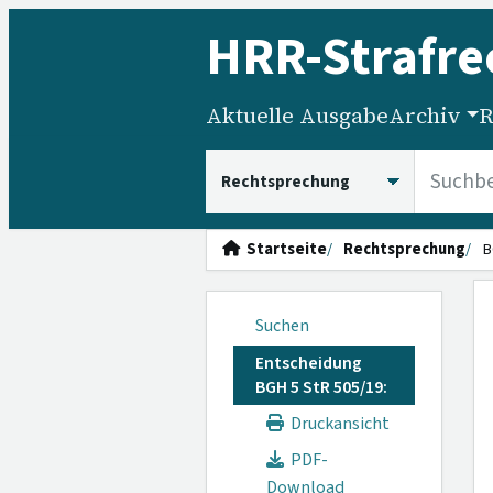
HRR
-Strafre
Aktuelle Ausgabe
Archiv
R
HRRS durchsuchen
Startseite
Rechtsprechung
B
Suchen
Entscheidung
BGH 5 StR 505/19:
Druckansicht
PDF-
Download