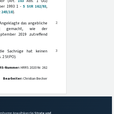
hör (Art.
103
Abs. 1 GG)
mber 1993 1 -
5 StR 162/93
,
 245/18
).
2
 Angeklagte das angebliche
haft gemacht, wie der
eptember 2019 zutreffend
3
die Sachrüge hat keinen
. 2 StPO).
RS-Nummer:
HRRS 2020 Nr. 262
Bearbeiter:
Christian Becker
 Hamburger Anwaltskanzlei
Strate und