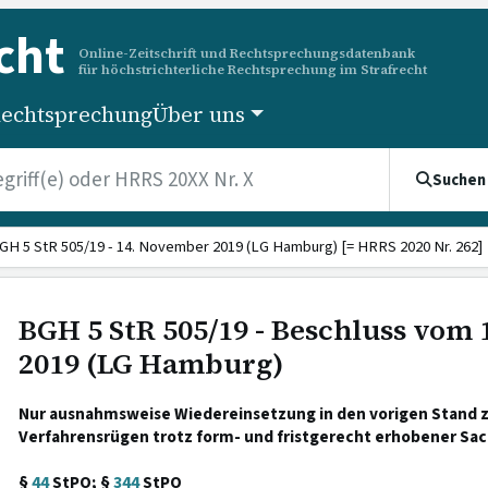
cht
Online-Zeitschrift und Rechtsprechungsdatenbank
für höchstrichterliche Rechtsprechung im Strafrecht
echtsprechung
Über uns
Suchen
GH 5 StR 505/19 - 14. November 2019 (LG Hamburg) [= HRRS 2020 Nr. 262]
BGH 5 StR 505/19 - Beschluss vom
2019 (LG Hamburg)
Nur ausnahmsweise Wiedereinsetzung in den vorigen Stand 
Verfahrensrügen trotz form- und fristgerecht erhobener Sac
§
44
StPO; §
344
StPO