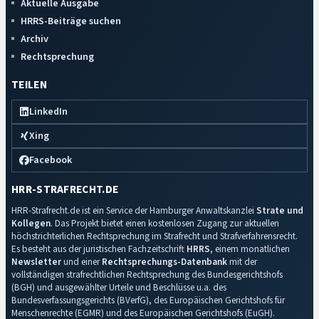
Aktuelle Ausgabe
HRRS-Beiträge suchen
Archiv
Rechtsprechung
TEILEN
LinkedIn
Xing
Facebook
HRR-STRAFRECHT.DE
HRR-Strafrecht.de ist ein Service der Hamburger Anwaltskanzlei
Strate und
Kollegen
. Das Projekt bietet einen kostenlosen Zugang zur aktuellen
höchstrichterlichen Rechtsprechung im Strafrecht und Strafverfahrensrecht.
Es besteht aus der juristischen Fachzeitschrift
HRRS
, einem monatlichen
Newsletter
und einer
Rechtsprechungs-Datenbank
mit der
vollständigen strafrechtlichen Rechtsprechung des Bundesgerichtshofs
(BGH) und ausgewählter Urteile und Beschlüsse u.a. des
Bundesverfassungsgerichts (BVerfG), des Europäischen Gerichtshofs für
Menschenrechte (EGMR) und des Europäischen Gerichtshofs (EuGH).