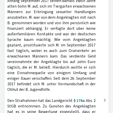
Anfang September 2017 seinen damals zwölf Jahre
alten Sohn M. auf, sich im Tiergarten erwachsenen
Männern zur Erbringung sexueller Handlungen
anzubieten. M. war von dem Angeklagten mit nach
B. genommen worden und von ihm persönlich wie
finanziell abhängig. Er verfügte dort über keine
außerfamiliären Kontakte und war der deutschen
Sprache kaum mächtig. Wie vom Angeklagten
geplant, prostituierte sich M. im September 2017
fast täglich, wobei es auch zum Oralverkehr an
erwachsenen Männern kam. Das verdiente Geld
vereinnahmte der Angeklagte bis auf zehn Euro
täglich, die er M. beließ. Hierdurch wollte er sich
eine Einnahmequelle von einigem Umfang und
einiger Dauer verschaffen. Seit dem 26. September
2017 befindet sich M. unter Vormundschaft in der
Obhut der B. Jugendhilfe.
3
Den Strafrahmen hat das Landgericht §
176a
Abs. 2
StGB entnommen. Zu Gunsten des Angeklagten
hat es in seine Bewertung eingestellt, dass er