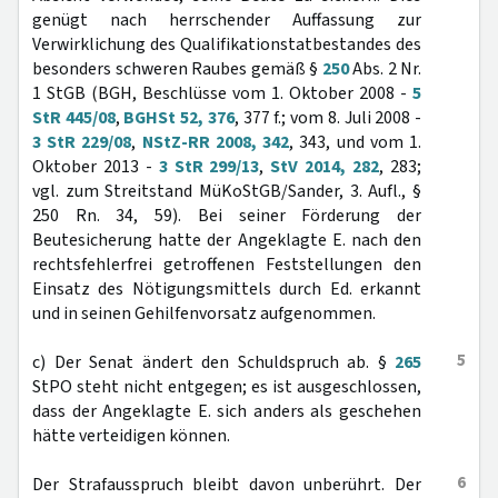
genügt nach herrschender Auffassung zur
Verwirklichung des Qualifikationstatbestandes des
besonders schweren Raubes gemäß §
250
Abs. 2 Nr.
1 StGB (BGH, Beschlüsse vom 1. Oktober 2008 -
5
StR 445/08
,
BGHSt 52, 376
, 377 f.; vom 8. Juli 2008 -
3 StR 229/08
,
NStZ-RR 2008, 342
, 343, und vom 1.
Oktober 2013 -
3 StR 299/13
,
StV 2014, 282
, 283;
vgl. zum Streitstand MüKoStGB/Sander, 3. Aufl., §
250 Rn. 34, 59). Bei seiner Förderung der
Beutesicherung hatte der Angeklagte E. nach den
rechtsfehlerfrei getroffenen Feststellungen den
Einsatz des Nötigungsmittels durch Ed. erkannt
und in seinen Gehilfenvorsatz aufgenommen.
5
c) Der Senat ändert den Schuldspruch ab. §
265
StPO steht nicht entgegen; es ist ausgeschlossen,
dass der Angeklagte E. sich anders als geschehen
hätte verteidigen können.
6
Der Strafausspruch bleibt davon unberührt. Der