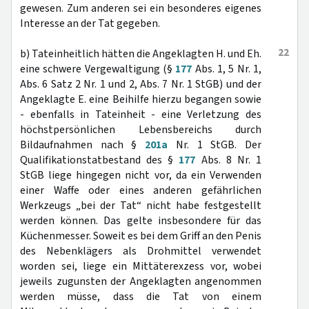
gewesen. Zum anderen sei ein besonderes eigenes
Interesse an der Tat gegeben.
22
b) Tateinheitlich hätten die Angeklagten H. und Eh.
eine schwere Vergewaltigung (§
177
Abs. 1, 5 Nr. 1,
Abs. 6 Satz 2 Nr. 1 und 2, Abs. 7 Nr. 1 StGB) und der
Angeklagte E. eine Beihilfe hierzu begangen sowie
- ebenfalls in Tateinheit - eine Verletzung des
höchstpersönlichen Lebensbereichs durch
Bildaufnahmen nach §
201a
Nr. 1 StGB. Der
Qualifikationstatbestand des §
177
Abs. 8 Nr. 1
StGB liege hingegen nicht vor, da ein Verwenden
einer Waffe oder eines anderen gefährlichen
Werkzeugs „bei der Tat“ nicht habe festgestellt
werden können. Das gelte insbesondere für das
Küchenmesser. Soweit es bei dem Griff an den Penis
des Nebenklägers als Drohmittel verwendet
worden sei, liege ein Mittäterexzess vor, wobei
jeweils zugunsten der Angeklagten angenommen
werden müsse, dass die Tat von einem