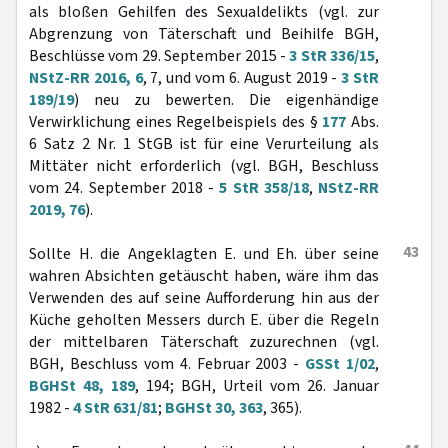
als bloßen Gehilfen des Sexualdelikts (vgl. zur
Abgrenzung von Täterschaft und Beihilfe BGH,
Beschlüsse vom 29. September 2015 -
3 StR 336/15
,
NStZ-RR 2016, 6
, 7, und vom 6. August 2019 -
3 StR
189/19
) neu zu bewerten. Die eigenhändige
Verwirklichung eines Regelbeispiels des §
177
Abs.
6 Satz 2 Nr. 1 StGB ist für eine Verurteilung als
Mittäter nicht erforderlich (vgl. BGH, Beschluss
vom 24. September 2018 -
5 StR 358/18
,
NStZ-RR
2019, 76
).
43
Sollte H. die Angeklagten E. und Eh. über seine
wahren Absichten getäuscht haben, wäre ihm das
Verwenden des auf seine Aufforderung hin aus der
Küche geholten Messers durch E. über die Regeln
der mittelbaren Täterschaft zuzurechnen (vgl.
BGH, Beschluss vom 4. Februar 2003 -
GSSt 1/02
,
BGHSt 48, 189
, 194; BGH, Urteil vom 26. Januar
1982 -
4 StR 631/81
;
BGHSt 30, 363
, 365).