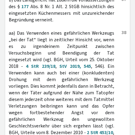
b) Das Landgericht hat zudem die Voraussetzungen
des §
177
Abs. 8 Nr. 1 Alt. 2 StGB hinsichtlich des
eingesetzten Küchenmessers mit unzureichender
Begründung verneint.
38
aa) Das Verwenden eines gefährlichen Werkzeugs
„bei der Tat“ liegt in zeitlicher Hinsicht vor, wenn
es zu irgendeinem Zeitpunkt zwischen
Versuchsbeginn und Beendigung der Tat
eingesetzt wird (vgl. BGH, Urteil vom 25. Oktober
2018 -
4 StR 239/18
,
StV 2019, 545
, 546). Ein
Verwenden kann auch bei einer (konkludenten)
Drohung mit dem gefährlichen Werkzeug
vorliegen. Dies kommt jedenfalls dann in Betracht,
wenn der Täter aufgrund der Nähe zum Tatopfer
diesem jederzeit ohne weiteres mit dem Tatmittel
Verletzungen beibringen kann und das Opfer
wegen fortbestehender Angst vor dem
gefährlichen Werkzeug den ungewollten
Geschlechtsverkehr über sich ergehen lässt (vgl.
BGH, Urteile vom 8. Dezember 2010 -
2 StR 453/10
,