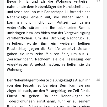
17
Bevor H., E. und Eh. die Wohnung verließen,
nahmen sie dem Nebenkläger die Handschellen ab
und fesselten ihn mit Panzertape. H. forderte den
Nebenkläger erneut auf, nie wieder nach zu
kommen und nicht zur Polizei zu gehen.
Andernfalls würden sie ihn oder seine Familie
umbringen bzw. das Video von der Vergewaltigung
veröffentlichen. Um der Drohung Nachdruck zu
verleihen, wurde ihm ein weiterer heftiger
Faustschlag gegen die Schläfe versetzt. Sodann
gaben sie ihm zehn Minuten Zeit, um aus zu
„verschwinden“. Nachdem sie die Fesselung der
Angeklagten A. gelöst hatten, verließen sie die
Wohnung.
18
Der Nebenkläger forderte die Angeklagte A. auf, ihn
von den Fesseln zu befreien. Dem kam sie nur
zögerlich nach, um den Mitangeklagten Zeit für die
Flucht zu geben. Da der Nebenkläger die
Todesdrohungen ernstnahm, fuhr er zu seinem
Bruder nach . A. ließ er in zurück, weil er sie in seiner