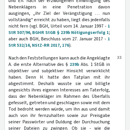
und Eh. nach der erzwungenen Einwilligung des
Nebenklägers in eine Penetration davon
ausgingen, „ihr Ziel der Verängstigung … nun
vollständig“ erreicht zu haben, liegt dies jedenfalls
nicht fern (vgl. BGH, Urteil vom 14. Januar 1997 -
1
StR 507/96
,
BGHR StGB § 239b Nötigungserfolg 1
;
aber auch BGH, Beschluss vom 27. Januar 2017 -
1
StR 532/16
,
NStZ-RR 2017, 176
).
33
Nach den Feststellungen kann auch die Angeklagte
A. die erste Alternative des §
239b
Abs. 1 StGB in
objektiver und subjektiver Hinsicht verwirklicht
haben. Denn H. hatte den Tatplan mit ihr
abgestimmt. Deshalb wusste sie und billigte
angesichts ihres eigenen Interesses am Taterfolg,
dass der Nebenkläger im Rahmen des Überfalls
gefesselt, getreten und geschlagen sowie mit dem
Tod bedroht werden würde, um ihn aus und damit
auch von ihr fernzuhalten sowie zur Preisgabe
seiner Passwörter und Duldung der Durchsuchung
seiner Dateien zu zwingen. Ob sie - wie die