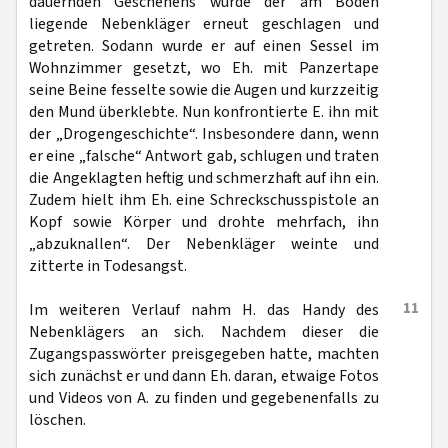
dauernden Geschehens wurde der am Boden
liegende Nebenkläger erneut geschlagen und
getreten. Sodann wurde er auf einen Sessel im
Wohnzimmer gesetzt, wo Eh. mit Panzertape
seine Beine fesselte sowie die Augen und kurzzeitig
den Mund überklebte. Nun konfrontierte E. ihn mit
der „Drogengeschichte“. Insbesondere dann, wenn
er eine „falsche“ Antwort gab, schlugen und traten
die Angeklagten heftig und schmerzhaft auf ihn ein.
Zudem hielt ihm Eh. eine Schreckschusspistole an
Kopf sowie Körper und drohte mehrfach, ihn
„abzuknallen“. Der Nebenkläger weinte und
zitterte in Todesangst.
11
Im weiteren Verlauf nahm H. das Handy des
Nebenklägers an sich. Nachdem dieser die
Zugangspasswörter preisgegeben hatte, machten
sich zunächst er und dann Eh. daran, etwaige Fotos
und Videos von A. zu finden und gegebenenfalls zu
löschen.