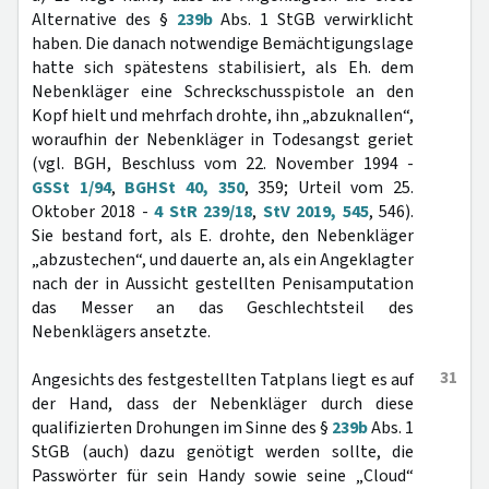
Alternative des §
239b
Abs. 1 StGB verwirklicht
haben. Die danach notwendige Bemächtigungslage
hatte sich spätestens stabilisiert, als Eh. dem
Nebenkläger eine Schreckschusspistole an den
Kopf hielt und mehrfach drohte, ihn „abzuknallen“,
woraufhin der Nebenkläger in Todesangst geriet
(vgl. BGH, Beschluss vom 22. November 1994 -
GSSt 1/94
,
BGHSt 40, 350
, 359; Urteil vom 25.
Oktober 2018 -
4 StR 239/18
,
StV 2019, 545
, 546).
Sie bestand fort, als E. drohte, den Nebenkläger
„abzustechen“, und dauerte an, als ein Angeklagter
nach der in Aussicht gestellten Penisamputation
das Messer an das Geschlechtsteil des
Nebenklägers ansetzte.
31
Angesichts des festgestellten Tatplans liegt es auf
der Hand, dass der Nebenkläger durch diese
qualifizierten Drohungen im Sinne des §
239b
Abs. 1
StGB (auch) dazu genötigt werden sollte, die
Passwörter für sein Handy sowie seine „Cloud“