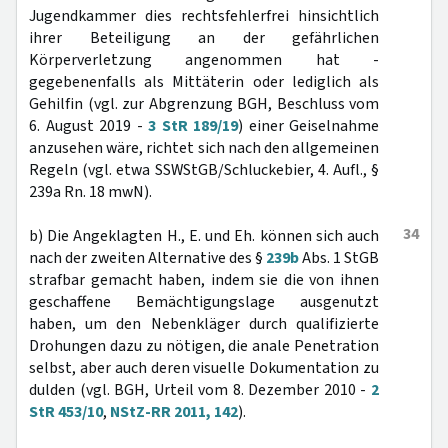
Jugendkammer dies rechtsfehlerfrei hinsichtlich
ihrer Beteiligung an der gefährlichen
Körperverletzung angenommen hat -
gegebenenfalls als Mittäterin oder lediglich als
Gehilfin (vgl. zur Abgrenzung BGH, Beschluss vom
6. August 2019 -
3 StR 189/19
) einer Geiselnahme
anzusehen wäre, richtet sich nach den allgemeinen
Regeln (vgl. etwa SSWStGB/Schluckebier, 4. Aufl., §
239a Rn. 18 mwN).
34
b) Die Angeklagten H., E. und Eh. können sich auch
nach der zweiten Alternative des §
239b
Abs. 1 StGB
strafbar gemacht haben, indem sie die von ihnen
geschaffene Bemächtigungslage ausgenutzt
haben, um den Nebenkläger durch qualifizierte
Drohungen dazu zu nötigen, die anale Penetration
selbst, aber auch deren visuelle Dokumentation zu
dulden (vgl. BGH, Urteil vom 8. Dezember 2010 -
2
StR 453/10
,
NStZ-RR 2011, 142
).