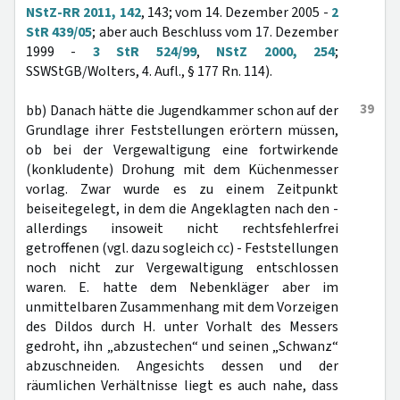
NStZ-RR 2011, 142
, 143; vom 14. Dezember 2005 -
2
StR 439/05
; aber auch Beschluss vom 17. Dezember
1999 -
3 StR 524/99
,
NStZ 2000, 254
;
SSWStGB/Wolters, 4. Aufl., § 177 Rn. 114).
39
bb) Danach hätte die Jugendkammer schon auf der
Grundlage ihrer Feststellungen erörtern müssen,
ob bei der Vergewaltigung eine fortwirkende
(konkludente) Drohung mit dem Küchenmesser
vorlag. Zwar wurde es zu einem Zeitpunkt
beiseitegelegt, in dem die Angeklagten nach den -
allerdings insoweit nicht rechtsfehlerfrei
getroffenen (vgl. dazu sogleich cc) - Feststellungen
noch nicht zur Vergewaltigung entschlossen
waren. E. hatte dem Nebenkläger aber im
unmittelbaren Zusammenhang mit dem Vorzeigen
des Dildos durch H. unter Vorhalt des Messers
gedroht, ihn „abzustechen“ und seinen „Schwanz“
abzuschneiden. Angesichts dessen und der
räumlichen Verhältnisse liegt es auch nahe, dass