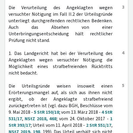
3
Die Verurteilung des Angeklagten wegen
versuchter Nötigung im Fall II.2 der Urteilsgründe
unterliegt durchgreifenden rechtlichen Bedenken.
Auch das Absehen von einer
Unterbringungsentscheidung hält rechtlicher
Prüfung nicht stand.
4
1. Das Landgericht hat bei der Verurteilung des
Angeklagten wegen versuchter Nötigung die
Möglichkeit eines strafbefreienden Rücktritts
nicht bedacht.
5
Die Urteilsgründe weisen insoweit einen
Erörterungsmangel auf, als sich aus ihnen nicht
ergibt, ob der Angeklagte strafbefreiend
zurückgetreten ist (vgl. dazu BGH, Beschlüsse vom
9. Mai 2018 -
5 StR 150/18
; vom 13. März 2018 -
4 StR
531/17
,
NStZ 2018, 468
; vom 24. Oktober 2017 -
1
StR 393/17
; Urteil vom 11. April 2018 -
2 StR 551/17
,
NStZ 2019, 198
, 199). Das Urteil verhält sich nicht