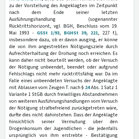
zu der Vorstellung des Angeklagten im Zeitpunkt
nach dem Ende seiner letzten
Ausführungshandlung (sogenannter
Rücktrittshorizont, vgl. BGH, Beschluss vom 19.
Mai 1993 -
GSSt 1/93
,
BGHSt 39, 221
, 227 f.),
insbesondere dazu, ob er davon ausging, er könne
die von ihm angestrebten Nötigungsziele durch
Aufrechterhaltung der Drohung noch erreichen. Es
kann daher nicht beurteilt werden, ob der Versuch
der Nötigung unbeendet, beendet oder aufgrund
Fehlschlags nicht mehr rücktrittsfähig war. Da im
Falle eines unbeendeten Versuchs der Angeklagte
mit Ablassen vom Zeugen T. nach §
24
Abs. 1 Satz 1
Variante 1 StGB durch freiwilliges Abstandnehmen
von weiteren Ausführungshandlungen vom Versuch
der Nötigung strafbefreiend zurückgetreten wäre,
durfte dies nicht dahinstehen. Dass der Angeklagte
hinsichtlich seiner Vermutung über den
Drogenkonsum der Jugendlichen - die jedenfalls
ursprünglich von ihm erstrebte - Bestätigung