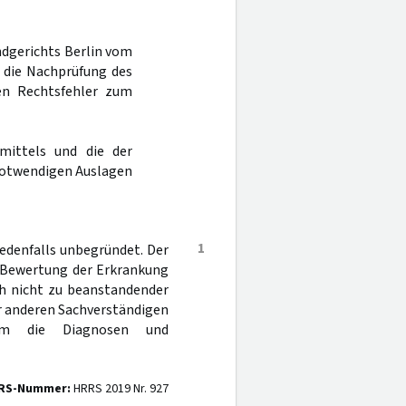
ndgerichts Berlin vom
a die Nachprüfung des
nen Rechtsfehler zum
mittels und die der
notwendigen Auslagen
1
jedenfalls unbegründet. Der
e Bewertung der Erkrankung
ch nicht zu beanstandender
er anderen Sachverständigen
dem die Diagnosen und
RS-Nummer:
HRRS 2019 Nr. 927