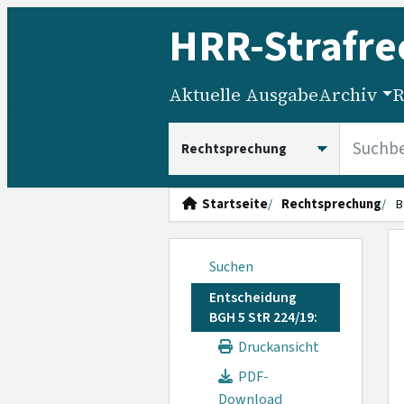
HRR
-Strafre
Aktuelle Ausgabe
Archiv
R
HRRS durchsuchen
Startseite
Rechtsprechung
B
Suchen
Entscheidung
BGH 5 StR 224/19:
Druckansicht
PDF-
Download