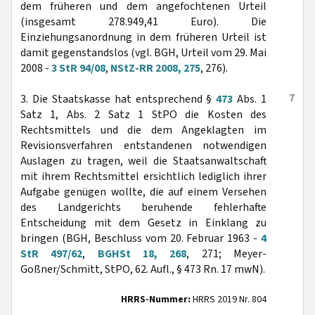
dem früheren und dem angefochtenen Urteil
(insgesamt 278.949,41 Euro). Die
Einziehungsanordnung in dem früheren Urteil ist
damit gegenstandslos (vgl. BGH, Urteil vom 29. Mai
2008 -
3 StR 94/08
,
NStZ-RR 2008, 275
, 276).
7
3. Die Staatskasse hat entsprechend §
473
Abs. 1
Satz 1, Abs. 2 Satz 1 StPO die Kosten des
Rechtsmittels und die dem Angeklagten im
Revisionsverfahren entstandenen notwendigen
Auslagen zu tragen, weil die Staatsanwaltschaft
mit ihrem Rechtsmittel ersichtlich lediglich ihrer
Aufgabe genügen wollte, die auf einem Versehen
des Landgerichts beruhende fehlerhafte
Entscheidung mit dem Gesetz in Einklang zu
bringen (BGH, Beschluss vom 20. Februar 1963 -
4
StR 497/62
,
BGHSt 18, 268
, 271; Meyer-
Goßner/Schmitt, StPO, 62. Aufl., § 473 Rn. 17 mwN).
HRRS-Nummer:
HRRS 2019 Nr. 804