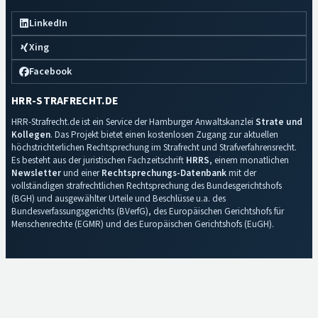
LinkedIn
Xing
Facebook
HRR-STRAFRECHT.DE
HRR-Strafrecht.de ist ein Service der Hamburger Anwaltskanzlei
Strate und
Kollegen
. Das Projekt bietet einen kostenlosen Zugang zur aktuellen
höchstrichterlichen Rechtsprechung im Strafrecht und Strafverfahrensrecht.
Es besteht aus der juristischen Fachzeitschrift
HRRS
, einem monatlichen
Newsletter
und einer
Rechtsprechungs-Datenbank
mit der
vollständigen strafrechtlichen Rechtsprechung des Bundesgerichtshofs
(BGH) und ausgewählter Urteile und Beschlüsse u.a. des
Bundesverfassungsgerichts (BVerfG), des Europäischen Gerichtshofs für
Menschenrechte (EGMR) und des Europäischen Gerichtshofs (EuGH).
Impressum
·
Datenschutz