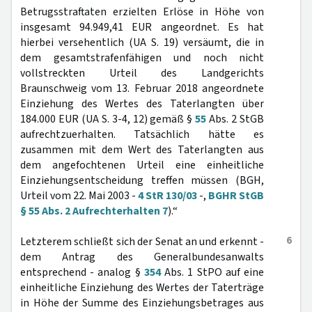
Betrugsstraftaten erzielten Erlöse in Höhe von
insgesamt 94.949,41 EUR angeordnet. Es hat
hierbei versehentlich (UA S. 19) versäumt, die in
dem gesamtstrafenfähigen und noch nicht
vollstreckten Urteil des Landgerichts
Braunschweig vom 13. Februar 2018 angeordnete
Einziehung des Wertes des Taterlangten über
184.000 EUR (UA S. 3-4, 12) gemäß §
55
Abs. 2 StGB
aufrechtzuerhalten. Tatsächlich hätte es
zusammen mit dem Wert des Taterlangten aus
dem angefochtenen Urteil eine einheitliche
Einziehungsentscheidung treffen müssen (BGH,
Urteil vom 22. Mai 2003 -
4 StR 130/03
-,
BGHR StGB
§ 55 Abs. 2 Aufrechterhalten 7
).“
6
Letzterem schließt sich der Senat an und erkennt -
dem Antrag des Generalbundesanwalts
entsprechend - analog §
354
Abs. 1 StPO auf eine
einheitliche Einziehung des Wertes der Taterträge
in Höhe der Summe des Einziehungsbetrages aus