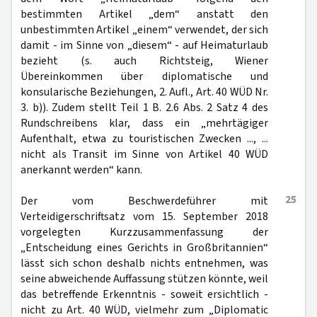
bestimmten Artikel „dem“ anstatt den
unbestimmten Artikel „einem“ verwendet, der sich
damit - im Sinne von „diesem“ - auf Heimaturlaub
bezieht (s. auch Richtsteig, Wiener
Übereinkommen über diplomatische und
konsularische Beziehungen, 2. Aufl., Art. 40 WÜD Nr.
3. b)). Zudem stellt Teil 1 B. 2.6 Abs. 2 Satz 4 des
Rundschreibens klar, dass ein „mehrtägiger
Aufenthalt, etwa zu touristischen Zwecken ..., ...
nicht als Transit im Sinne von Artikel 40 WÜD
anerkannt werden“ kann.
25
Der vom Beschwerdeführer mit
Verteidigerschriftsatz vom 15. September 2018
vorgelegten Kurzzusammenfassung der
„Entscheidung eines Gerichts in Großbritannien“
lässt sich schon deshalb nichts entnehmen, was
seine abweichende Auffassung stützen könnte, weil
das betreffende Erkenntnis - soweit ersichtlich -
nicht zu Art. 40 WÜD, vielmehr zum „Diplomatic