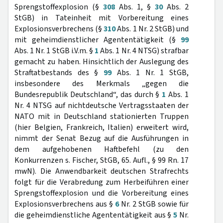
Sprengstoffexplosion (§
308
Abs. 1, §
30
Abs. 2
StGB) in Tateinheit mit Vorbereitung eines
Explosionsverbrechens (§
310
Abs. 1 Nr. 2 StGB) und
mit geheimdienstlicher Agententätigkeit (§
99
Abs. 1 Nr. 1 StGB i.V.m. §
1
Abs. 1 Nr. 4 NTSG) strafbar
gemacht zu haben. Hinsichtlich der Auslegung des
Straftatbestands des §
99
Abs. 1 Nr. 1 StGB,
insbesondere des Merkmals „gegen die
Bundesrepublik Deutschland“, das durch §
1
Abs. 1
Nr. 4 NTSG auf nichtdeutsche Vertragsstaaten der
NATO mit in Deutschland stationierten Truppen
(hier Belgien, Frankreich, Italien) erweitert wird,
nimmt der Senat Bezug auf die Ausführungen in
dem aufgehobenen Haftbefehl (zu den
Konkurrenzen s. Fischer, StGB, 65. Aufl., § 99 Rn. 17
mwN). Die Anwendbarkeit deutschen Strafrechts
folgt für die Verabredung zum Herbeiführen einer
Sprengstoffexplosion und die Vorbereitung eines
Explosionsverbrechens aus §
6
Nr. 2 StGB sowie für
die geheimdienstliche Agententätigkeit aus §
5
Nr.