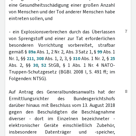
eine Gesundheitsschädigung einer großen Anzahl
von Menschen und der Tod anderer Menschen habe
eintreten sollen, und
7
- ein Explosionsverbrechen durch das Überlassen
von Sprengstoff und einer zur Tat erforderlichen
besonderen Vorrichtung vorbereitet, strafbar
gemäß §
89a
Abs. 1, 2 Nr. 2, Abs. 3 Satz 1, §
99
Abs. 1
Nr. 1, §§
211
,
308
Abs. 1, 2, 3, §
310
Abs. 1 Nr. 2, §
25
Abs. 2, §§
30
,
52
StGB, § 1 Abs. 1 Nr. 4 NATO-
Truppen-Schutzgesetz (BGBl. 2008 I, S. 491 ff.; im
Folgenden: NTSG).
8
Auf Antrag des Generalbundesanwalts hat der
Ermittlungsrichter des Bundesgerichtshofs
darüber hinaus mit Beschluss vom 13. August 2018
gegen den Beschuldigten die Beschlagnahme
diverser - dort im Einzelnen bezeichneter -
elektronischer Geräte einschließlich Zubehör,
insbesondere Datenträger und -speicher,