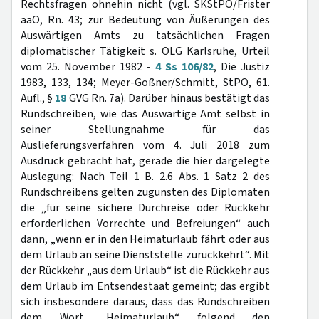
Rechtsfragen ohnehin nicht (vgl. SKStPO/Frister
aaO, Rn. 43; zur Bedeutung von Äußerungen des
Auswärtigen Amts zu tatsächlichen Fragen
diplomatischer Tätigkeit s. OLG Karlsruhe, Urteil
vom 25. November 1982 -
4 Ss 106/82
, Die Justiz
1983, 133, 134; Meyer-Goßner/Schmitt, StPO, 61.
Aufl., §
18
GVG Rn. 7a). Darüber hinaus bestätigt das
Rundschreiben, wie das Auswärtige Amt selbst in
seiner Stellungnahme für das
Auslieferungsverfahren vom 4. Juli 2018 zum
Ausdruck gebracht hat, gerade die hier dargelegte
Auslegung: Nach Teil 1 B. 2.6 Abs. 1 Satz 2 des
Rundschreibens gelten zugunsten des Diplomaten
die „für seine sichere Durchreise oder Rückkehr
erforderlichen Vorrechte und Befreiungen“ auch
dann, „wenn er in den Heimaturlaub fährt oder aus
dem Urlaub an seine Dienststelle zurückkehrt“. Mit
der Rückkehr „aus dem Urlaub“ ist die Rückkehr aus
dem Urlaub im Entsendestaat gemeint; das ergibt
sich insbesondere daraus, dass das Rundschreiben
dem Wort „Heimaturlaub“ folgend den