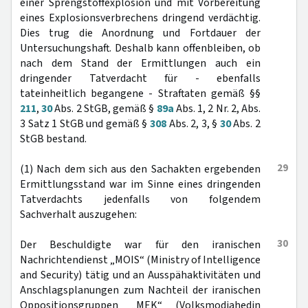
einer Sprengstoffexplosion und mit Vorbereitung
eines Explosionsverbrechens dringend verdächtig.
Dies trug die Anordnung und Fortdauer der
Untersuchungshaft. Deshalb kann offenbleiben, ob
nach dem Stand der Ermittlungen auch ein
dringender Tatverdacht für - ebenfalls
tateinheitlich begangene - Straftaten gemäß §§
211
,
30
Abs. 2 StGB, gemäß §
89a
Abs. 1, 2 Nr. 2, Abs.
3 Satz 1 StGB und gemäß §
308
Abs. 2, 3, §
30
Abs. 2
StGB bestand.
29
(1) Nach dem sich aus den Sachakten ergebenden
Ermittlungsstand war im Sinne eines dringenden
Tatverdachts jedenfalls von folgendem
Sachverhalt auszugehen:
30
Der Beschuldigte war für den iranischen
Nachrichtendienst „MOIS“ (Ministry of Intelligence
and Security) tätig und an Ausspähaktivitäten und
Anschlagsplanungen zum Nachteil der iranischen
Oppositionsgruppen „MEK“ (Volksmodjahedin