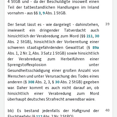
4 StGB und - da der Beschuldigte insoweit einen
Teil der tatbestandlichen Handlungen im Inland
vornahm - aus §§
3
,
9
Abs. 1 StGB.
39
Der Senat lässt es - wie dargelegt - dahinstehen,
inwieweit ein dringender Tatverdacht auch
hinsichtlich der Verabredung zum Mord (§§
211
,
30
Abs. 2 StGB), hinsichtlich der Vorbereitung einer
schweren staatsgefährdenden Gewalttat (§
89a
Abs. 1, 2 Nr. 2, Abs. 3 Satz 1 StGB) sowie hinsichtlich
der Verabredung zum Herbeiführen einer
Sprengstoffexplosion unter
Gesundheitsschädigung einer großen Anzahl von
Menschen und unter Verursachung des Todes eines
anderen (§
308
Abs. 2, 3, §
30
Abs. 2 StGB) gegeben
war. Daher kommt es auch nicht darauf an, ob
hinsichtlich einer Verabredung zum Mord
überhaupt deutsches Strafrecht anwendbar wäre.
40
bb) Es bestand jedenfalls der Haftgrund der
Fluchtgefahr (§
112
Abs. 2 Nr. 2 StPO).