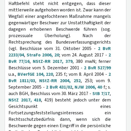
Haftbefehl steht nicht entgegen, dass dieser
mittlerweile aufgehoben worden ist. Zwar kann der
Wegfall einer angefochtenen Maßnahme mangels
gegenwärtiger Beschwer zur Unstatthaftigkeit der
dagegen erhobenen Beschwerde führen (sog.
prozessuale Überholung). Nach der
Rechtsprechung des Bundesverfassungsgerichts
(vgl. Beschlüsse vom 31. Oktober 2005 -
2 BvR
2233/04
,
StraFo 2006, 20
; vom 24. August 2017 -
2
BvR 77/16
,
NStZ-RR 2017, 379
, 380 mwN; ferner
Beschlüsse vom 5. Dezember 2001 -
2 BvR 527/99
u.a.,
BVerfGE 104, 220
, 235 f.; vom 8. April 2004 -
2
BvR 1811/03
,
NStZ-RR 2004, 252
, 253; vom 9.
September 2005 -
2 BvR 431/02
,
NJW 2006, 40
f.; s.
auch BGH, Beschluss vom 30. März 2017 -
StB 7/17
,
NStZ 2017, 418
, 419) besteht jedoch unter dem
Gesichtspunkt eines
Fortsetzungsfeststellungsinteresses ein
Rechtsschutzbedürfnis dann, wenn sich die
Beschwerde gegen einen Eingriff in die persönliche