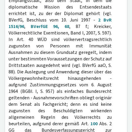
Empfangsstaat, also dem Staat, in dem die
diplomatische Mission des Entsendestaats
errichtet ist, zu der der Diplomat gehört (vgl.
BVerfG, Beschluss vom 10. Juni 1997 -
2 BvR
1516/96
,
BVerfGE 96, 68
, 87 f.; Kreicker,
Völkerrechtliche Exemtionen, Band I, 2007, S. 597).
In Art. 40 WÜD sind völkervertragsrechtlich
zugunsten von Personen mit Immunität
Ausnahmen zu diesem Grundsatz geregelt, indem
unter bestimmten Voraussetzungen der Schutz auf
Drittstaaten ausgedehnt wird (vgl. BVerfG aaO, S.
88). Die Auslegung und Anwendung dieser über das
Völkergewohnheitsrecht hinausgehenden -
aufgrund Zustimmungsgesetzes vom 6. August
1964 (BGBl. I, S. 957) als einfaches Bundesrecht
geltenden - Ausnahmevorschriften obliegt originär
dem Senat als Fachgericht; denn es sind keine
zugunsten des Beschuldigten wirkenden
allgemeinen Regeln des Völkerrechts zu
beurteilen, aufgrund derer gemäß Art.
100
Abs. 2
GG das Bundesverfassungsgericht zur