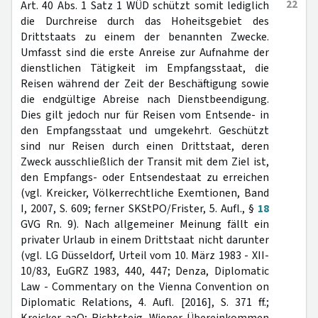
22
Art. 40 Abs. 1 Satz 1 WÜD schützt somit lediglich
die Durchreise durch das Hoheitsgebiet des
Drittstaats zu einem der benannten Zwecke.
Umfasst sind die erste Anreise zur Aufnahme der
dienstlichen Tätigkeit im Empfangsstaat, die
Reisen während der Zeit der Beschäftigung sowie
die endgültige Abreise nach Dienstbeendigung.
Dies gilt jedoch nur für Reisen vom Entsende- in
den Empfangsstaat und umgekehrt. Geschützt
sind nur Reisen durch einen Drittstaat, deren
Zweck ausschließlich der Transit mit dem Ziel ist,
den Empfangs- oder Entsendestaat zu erreichen
(vgl. Kreicker, Völkerrechtliche Exemtionen, Band
I, 2007, S. 609; ferner SKStPO/Frister, 5. Aufl., §
18
GVG Rn. 9). Nach allgemeiner Meinung fällt ein
privater Urlaub in einem Drittstaat nicht darunter
(vgl. LG Düsseldorf, Urteil vom 10. März 1983 - XII-
10/83, EuGRZ 1983, 440, 447; Denza, Diplomatic
Law - Commentary on the Vienna Convention on
Diplomatic Relations, 4. Aufl. [2016], S. 371 ff.;