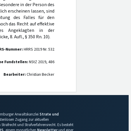
Besondere in der Person des
ich erscheinen lassen, sind
utung des Falles für den
och das Recht auf effektive
des Angeklagten in der
, 8. Aufl., § 350 Rn. 10).
RS-Nummer:
HRRS 2019 Nr. 532
ne Fundstellen:
NStZ 2019, 486
Bearbeiter:
Christian Becker
 Hamburger Anwaltskanzlei
Strate und
ostenlosen Zugang zur aktuellen
Strafrecht und Strafverfahrensrecht. Es besteht
RS
, einem monatlichen
Newsletter
und einer