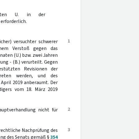
agten U. in der
erforderlich.
1
cher) versuchter schwerer
einem Verstoß gegen das
naten (U.) bzw. zwei Jahren
ng - (B.) verurteilt. Gegen
estützten Revisionen der
treten werden, und des
 April 2019 anberaumt. Der
eidigers vom 18. März 2019
2
auptverhandlung nicht für
3
rechtliche Nachprüfung des
dung des Senats gemäß §
354