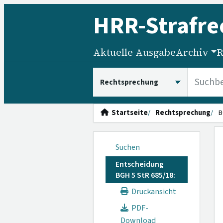
HRR
-Strafre
Aktuelle Ausgabe
Archiv
R
HRRS durchsuchen
Startseite
Rechtsprechung
B
Suchen
Entscheidung
BGH 5 StR 685/18:
Druckansicht
PDF-
Download