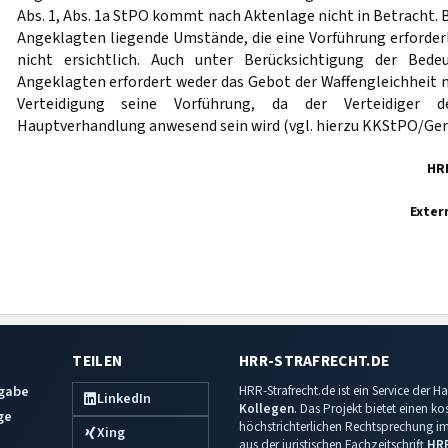
Abs. 1, Abs. 1a StPO kommt nach Aktenlage nicht in Betracht. 
Angeklagten liegende Umstände, die eine Vorführung erforderl
nicht ersichtlich. Auch unter Berücksichtigung der Bede
Angeklagten erfordert weder das Gebot der Waffengleichheit n
Verteidigung seine Vorführung, da der Verteidiger 
Hauptverhandlung anwesend sein wird (vgl. hierzu KKStPO/Gericke
HR
Exter
TEILEN
HRR-STRAFRECHT.DE
sgabe
HRR-Strafrecht.de ist ein Service der
LinkedIn
Kollegen
. Das Projekt bietet einen k
ge
höchstrichterlichen Rechtsprechung im 
Xing
aus der juristischen Fachzeitschrift
HR