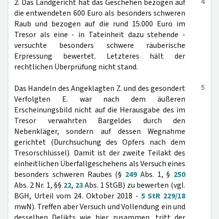
4
2. Das Landgericht hat das Geschehen bezogen auf
die entwendeten 600 Euro als besonders schweren
Raub und bezogen auf die rund 15.000 Euro im
Tresor als eine - in Tateinheit dazu stehende -
versuchte besonders schwere räuberische
Erpressung bewertet. Letzteres hält der
rechtlichen Überprüfung nicht stand.
5
Das Handeln des Angeklagten Z. und des gesondert
Verfolgten E. war nach dem äußeren
Erscheinungsbild nicht auf die Herausgabe des im
Tresor verwahrten Bargeldes durch den
Nebenkläger, sondern auf dessen Wegnahme
gerichtet (Durchsuchung des Opfers nach dem
Tresorschlüssel). Damit ist der zweite Teilakt des
einheitlichen Überfallgeschehens als Versuch eines
besonders schweren Raubes (§
249
Abs. 1, §
250
Abs. 2 Nr. 1, §§
22
,
23
Abs. 1 StGB) zu bewerten (vgl.
BGH, Urteil vom 24. Oktober 2018 -
5 StR 229/18
mwN). Treffen aber Versuch und Vollendung ein und
desselben Delikts wie hier zusammen, tritt der