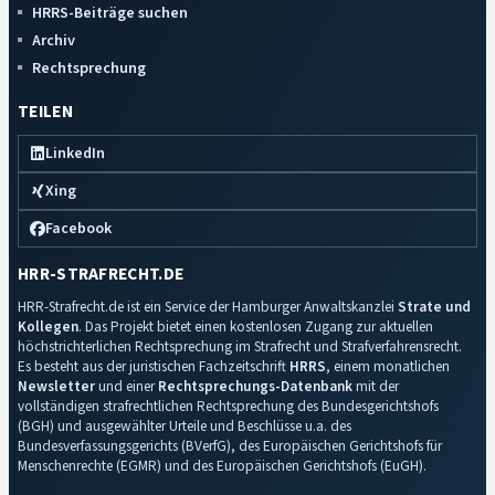
HRRS-Beiträge suchen
Archiv
Rechtsprechung
TEILEN
LinkedIn
Xing
Facebook
HRR-STRAFRECHT.DE
HRR-Strafrecht.de ist ein Service der Hamburger Anwaltskanzlei
Strate und
Kollegen
. Das Projekt bietet einen kostenlosen Zugang zur aktuellen
höchstrichterlichen Rechtsprechung im Strafrecht und Strafverfahrensrecht.
Es besteht aus der juristischen Fachzeitschrift
HRRS
, einem monatlichen
Newsletter
und einer
Rechtsprechungs-Datenbank
mit der
vollständigen strafrechtlichen Rechtsprechung des Bundesgerichtshofs
(BGH) und ausgewählter Urteile und Beschlüsse u.a. des
Bundesverfassungsgerichts (BVerfG), des Europäischen Gerichtshofs für
Menschenrechte (EGMR) und des Europäischen Gerichtshofs (EuGH).