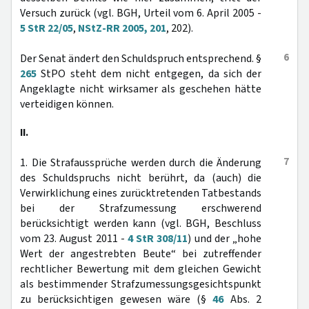
Versuch zurück (vgl. BGH, Urteil vom 6. April 2005 -
5 StR 22/05
,
NStZ-RR 2005, 201
, 202).
6
Der Senat ändert den Schuldspruch entsprechend. §
265
StPO steht dem nicht entgegen, da sich der
Angeklagte nicht wirksamer als geschehen hätte
verteidigen können.
II.
7
1. Die Strafaussprüche werden durch die Änderung
des Schuldspruchs nicht berührt, da (auch) die
Verwirklichung eines zurücktretenden Tatbestands
bei der Strafzumessung erschwerend
berücksichtigt werden kann (vgl. BGH, Beschluss
vom 23. August 2011 -
4 StR 308/11
) und der „hohe
Wert der angestrebten Beute“ bei zutreffender
rechtlicher Bewertung mit dem gleichen Gewicht
als bestimmender Strafzumessungsgesichtspunkt
zu berücksichtigen gewesen wäre (§
46
Abs. 2