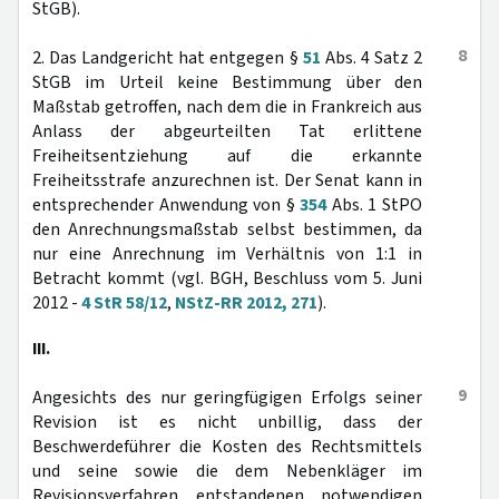
StGB).
8
2. Das Landgericht hat entgegen §
51
Abs. 4 Satz 2
StGB im Urteil keine Bestimmung über den
Maßstab getroffen, nach dem die in Frankreich aus
Anlass der abgeurteilten Tat erlittene
Freiheitsentziehung auf die erkannte
Freiheitsstrafe anzurechnen ist. Der Senat kann in
entsprechender Anwendung von §
354
Abs. 1 StPO
den Anrechnungsmaßstab selbst bestimmen, da
nur eine Anrechnung im Verhältnis von 1:1 in
Betracht kommt (vgl. BGH, Beschluss vom 5. Juni
2012 -
4 StR 58/12
,
NStZ-RR 2012, 271
).
III.
9
Angesichts des nur geringfügigen Erfolgs seiner
Revision ist es nicht unbillig, dass der
Beschwerdeführer die Kosten des Rechtsmittels
und seine sowie die dem Nebenkläger im
Revisionsverfahren entstandenen notwendigen