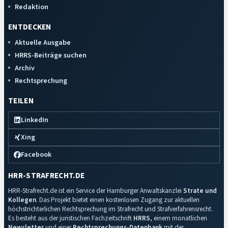
Redaktion
ENTDECKEN
Aktuelle Ausgabe
HRRS-Beiträge suchen
Archiv
Rechtsprechung
TEILEN
LinkedIn
Xing
Facebook
HRR-STRAFRECHT.DE
HRR-Strafrecht.de ist ein Service der Hamburger Anwaltskanzlei
Strate und
Kollegen
. Das Projekt bietet einen kostenlosen Zugang zur aktuellen
höchstrichterlichen Rechtsprechung im Strafrecht und Strafverfahrensrecht.
Es besteht aus der juristischen Fachzeitschrift
HRRS
, einem monatlichen
Newsletter
und einer
Rechtsprechungs-Datenbank
mit der