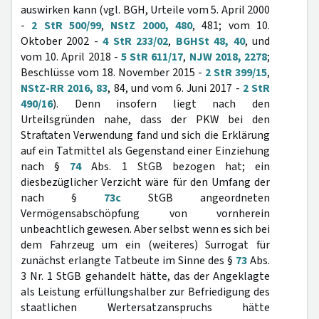
auswirken kann (vgl. BGH, Urteile vom 5. April 2000
-
2 StR 500/99
,
NStZ 2000, 480
, 481; vom 10.
Oktober 2002 -
4 StR 233/02
,
BGHSt 48, 40
, und
vom 10. April 2018 -
5 StR 611/17
,
NJW 2018, 2278
;
Beschlüsse vom 18. November 2015 -
2 StR 399/15
,
NStZ-RR 2016, 83
, 84, und vom 6. Juni 2017 -
2 StR
490/16
). Denn insofern liegt nach den
Urteilsgründen nahe, dass der PKW bei den
Straftaten Verwendung fand und sich die Erklärung
auf ein Tatmittel als Gegenstand einer Einziehung
nach §
74
Abs. 1 StGB bezogen hat; ein
diesbezüglicher Verzicht wäre für den Umfang der
nach §
73c
StGB angeordneten
Vermögensabschöpfung von vornherein
unbeachtlich gewesen. Aber selbst wenn es sich bei
dem Fahrzeug um ein (weiteres) Surrogat für
zunächst erlangte Tatbeute im Sinne des §
73
Abs.
3 Nr. 1 StGB gehandelt hätte, das der Angeklagte
als Leistung erfüllungshalber zur Befriedigung des
staatlichen Wertersatzanspruchs hätte