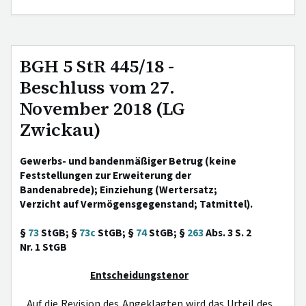
BGH 5 StR 445/18 -
Beschluss vom 27.
November 2018 (LG
Zwickau)
Gewerbs- und bandenmäßiger Betrug (keine
Feststellungen zur Erweiterung der
Bandenabrede); Einziehung (Wertersatz;
Verzicht auf Vermögensgegenstand; Tatmittel).
§
73
StGB; §
73c
StGB; §
74
StGB; §
263
Abs. 3 S. 2
Nr. 1 StGB
Entscheidungstenor
Auf die Revision des Angeklagten wird das Urteil des