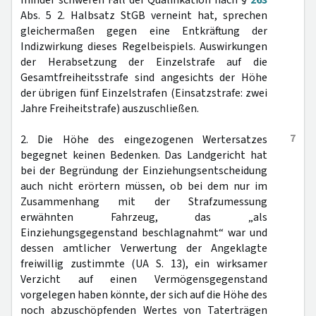
minder schweren Fall der Qualifikation nach §
263
Abs. 5 2. Halbsatz StGB verneint hat, sprechen
gleichermaßen gegen eine Entkräftung der
Indizwirkung dieses Regelbeispiels. Auswirkungen
der Herabsetzung der Einzelstrafe auf die
Gesamtfreiheitsstrafe sind angesichts der Höhe
der übrigen fünf Einzelstrafen (Einsatzstrafe: zwei
Jahre Freiheitstrafe) auszuschließen.
7
2. Die Höhe des eingezogenen Wertersatzes
begegnet keinen Bedenken. Das Landgericht hat
bei der Begründung der Einziehungsentscheidung
auch nicht erörtern müssen, ob bei dem nur im
Zusammenhang mit der Strafzumessung
erwähnten Fahrzeug, das „als
Einziehungsgegenstand beschlagnahmt“ war und
dessen amtlicher Verwertung der Angeklagte
freiwillig zustimmte (UA S. 13), ein wirksamer
Verzicht auf einen Vermögensgegenstand
vorgelegen haben könnte, der sich auf die Höhe des
noch abzuschöpfenden Wertes von Taterträgen