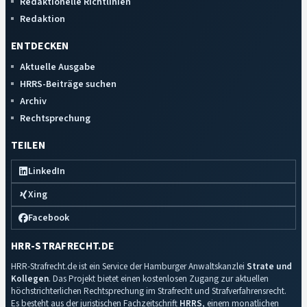
Redaktionelle Richtlinien
Redaktion
ENTDECKEN
Aktuelle Ausgabe
HRRS-Beiträge suchen
Archiv
Rechtsprechung
TEILEN
LinkedIn
Xing
Facebook
HRR-STRAFRECHT.DE
HRR-Strafrecht.de ist ein Service der Hamburger Anwaltskanzlei
Strate und
Kollegen
. Das Projekt bietet einen kostenlosen Zugang zur aktuellen
höchstrichterlichen Rechtsprechung im Strafrecht und Strafverfahrensrecht.
Es besteht aus der juristischen Fachzeitschrift
HRRS
, einem monatlichen