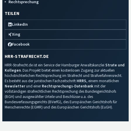
Rechtsprechung
TEILEN
LinkedIn
Xing
Facebook
HRR-STRAFRECHT.DE
HRR-Strafrecht.de ist ein Service der Hamburger Anwaltskanzlei
Strate und
Kollegen
. Das Projekt bietet einen kostenlosen Zugang zur aktuellen
höchstrichterlichen Rechtsprechung im Strafrecht und Strafverfahrensrecht.
Es besteht aus der juristischen Fachzeitschrift
HRRS
, einem monatlichen
Newsletter
und einer
Rechtsprechungs-Datenbank
mit der
vollständigen strafrechtlichen Rechtsprechung des Bundesgerichtshofs
(BGH) und ausgewählter Urteile und Beschlüsse u.a. des
Bundesverfassungsgerichts (BVerfG), des Europäischen Gerichtshofs für
Menschenrechte (EGMR) und des Europäischen Gerichtshofs (EuGH).
Impressum
·
Datenschutz