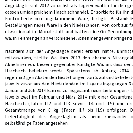
Angeklagte seit 2012 zunächst als Lagerverwalter für den ge
dessen umfangreichem Haschischhandel. Er sortierte für ihn d
kontrollierte neu angekommene Ware, fertigte Bestandsli
Bestellungen neuer Ware in den Niederlanden. Von dort aus fa
etwa einmal im Monat statt und hatten eine Größenordnung 
Wa. in Teilmengen an verschiedene Abnehmer gewinnbringend 
Nachdem sich der Angeklagte bereit erklärt hatte, unmitt
mitzuwirken, stellte Wa. ihm 2013 den ehemals Mitangekl
Abnehmer vor. Diesem gegenüber kündigte Wa. an, dass der 
Haschisch beliefern werde. Spätestens ab Anfang 2014
regelmäßigen Abständen Bestellungen von S. auf und beliefert
jeweils zuvor aus den Niederlanden im Lager eingegangen R
Januar und Juli 2014 kam es zu insgesamt neun Lieferungen (Tat
jeweils zwei im Februar und März 2014 mit einer Gesamtme
Haschisch (Taten II.2 und II.3 sowie II.4 und II.5) und d
Gesamtmenge von 8 kg (Taten II.7 bis II.9) erfolgten. D
Liefertätigkeit des Angeklagten als neun zueinander 
selbständige Taten angesehen.