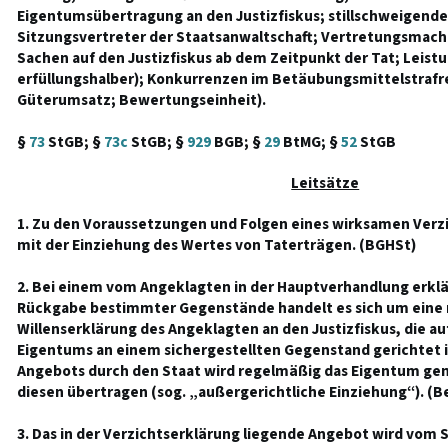
Eigentumsübertragung an den Justizfiskus; stillschweigend
Sitzungsvertreter der Staatsanwaltschaft; Vertretungsmacht
Sachen auf den Justizfiskus ab dem Zeitpunkt der Tat; Leistu
erfüllungshalber); Konkurrenzen im Betäubungsmittelstrafre
Güterumsatz; Bewertungseinheit).
§
73
StGB; §
73c
StGB; §
929
BGB; §
29
BtMG; §
52
StGB
Leitsätze
1. Zu den Voraussetzungen und Folgen eines wirksamen Ver
mit der Einziehung des Wertes von Taterträgen. (BGHSt)
2. Bei einem vom Angeklagten in der Hauptverhandlung erklä
Rückgabe bestimmter Gegenstände handelt es sich um eine 
Willenserklärung des Angeklagten an den Justizfiskus, die a
Eigentums an einem sichergestellten Gegenstand gerichtet i
Angebots durch den Staat wird regelmäßig das Eigentum g
diesen übertragen (sog. „außergerichtliche Einziehung“). (B
3. Das in der Verzichtserklärung liegende Angebot wird vom 