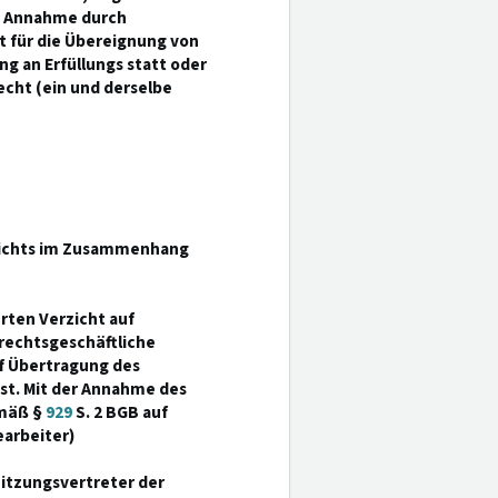
e Annahme durch
 für die Übereignung von
ng an Erfüllungs statt oder
cht (ein und derselbe
zichts im Zusammenhang
rten Verzicht auf
rechtsgeschäftliche
uf Übertragung des
st. Mit der Annahme des
emäß §
929
S. 2 BGB auf
earbeiter)
Sitzungsvertreter der