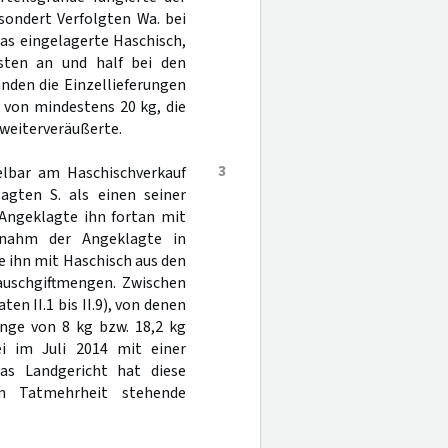
sondert Verfolgten Wa. bei
as eingelagerte Haschisch,
sten an und half bei den
nden die Einzellieferungen
von mindestens 20 kg, die
weiterveräußerte.
3
elbar am Haschischverkauf
agten S. als einen seiner
Angeklagte ihn fortan mit
 nahm der Angeklagte in
e ihn mit Haschisch aus den
auschgiftmengen. Zwischen
en II.1 bis II.9), von denen
nge von 8 kg bzw. 18,2 kg
rei im Juli 2014 mit einer
as Landgericht hat diese
in Tatmehrheit stehende