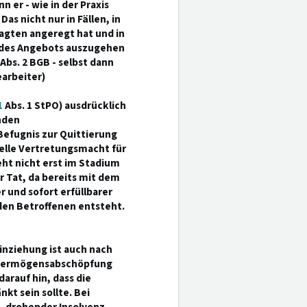
er - wie in der Praxis
as nicht nur in Fällen, in
agten angeregt hat und in
e des Angebots auszugehen
Abs. 2 BGB - selbst dann
arbeiter)
1
Abs. 1 StPO) ausdrücklich
nden
efugnis zur Quittierung
lle Vertretungsmacht für
eht nicht erst im Stadium
r Tat, da bereits mit dem
er und sofort erfüllbarer
den Betroffenen entsteht.
inziehung ist auch nach
n Vermögensabschöpfung
darauf hin, dass die
kt sein sollte. Bei