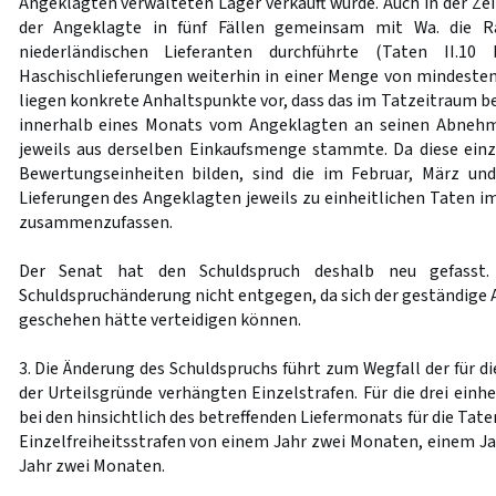
Angeklagten verwalteten Lager verkauft wurde. Auch in der Ze
der Angeklagte in fünf Fällen gemeinsam mit Wa. die Ra
niederländischen Lieferanten durchführte (Taten II.10 b
Haschischlieferungen weiterhin in einer Menge von mindeste
liegen konkrete Anhaltspunkte vor, dass das im Tatzeitraum 
innerhalb eines Monats vom Angeklagten an seinen Abnehmer
jeweils aus derselben Einkaufsmenge stammte. Da diese ein
Bewertungseinheiten bilden, sind die im Februar, März und
Lieferungen des Angeklagten jeweils zu einheitlichen Taten i
zusammenzufassen.
Der Senat hat den Schuldspruch deshalb neu gefass
Schuldspruchänderung nicht entgegen, da sich der geständige 
geschehen hätte verteidigen können.
3. Die Änderung des Schuldspruchs führt zum Wegfall der für die Ta
der Urteilsgründe verhängten Einzelstrafen. Für die drei einhe
bei den hinsichtlich des betreffenden Liefermonats für die Taten 
Einzelfreiheitsstrafen von einem Jahr zwei Monaten, einem J
Jahr zwei Monaten.