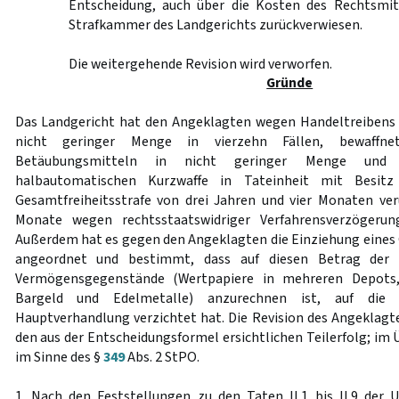
Entscheidung, auch über die Kosten des Rechtsmit
Strafkammer des Landgerichts zurückverwiesen.
Die weitergehende Revision wird verworfen.
Gründe
Das Landgericht hat den Angeklagten wegen Handeltreibens
nicht geringer Menge in vierzehn Fällen, bewaffne
Betäubungsmitteln in nicht geringer Menge und 
halbautomatischen Kurzwaffe in Tateinheit mit Besit
Gesamtfreiheitsstrafe von drei Jahren und vier Monaten ver
Monate wegen rechtsstaatswidriger Verfahrensverzögerung
Außerdem hat es gegen den Angeklagten die Einziehung eines 
angeordnet und bestimmt, dass auf diesen Betrag der 
Vermögensgegenstände (Wertpapiere in mehreren Depots,
Bargeld und Edelmetalle) anzurechnen ist, auf die
Hauptverhandlung verzichtet hat. Die Revision des Angeklagte
den aus der Entscheidungsformel ersichtlichen Teilerfolg; im 
im Sinne des §
349
Abs. 2 StPO.
1. Nach den Feststellungen zu den Taten II.1 bis II.9 der U