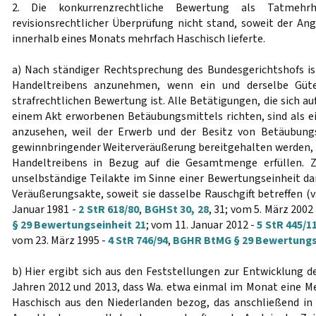
2. Die konkurrenzrechtliche Bewertung als Tatmeh
revisionsrechtlicher Überprüfung nicht stand, soweit der 
innerhalb eines Monats mehrfach Haschisch lieferte.
a) Nach ständiger Rechtsprechung des Bundesgerichtshofs ist
Handeltreibens anzunehmen, wenn ein und derselbe Güt
strafrechtlichen Bewertung ist. Alle Betätigungen, die sich au
einem Akt erworbenen Betäubungsmittels richten, sind als e
anzusehen, weil der Erwerb und der Besitz von Betäubung
gewinnbringender Weiterveräußerung bereitgehalten werden, 
Handeltreibens in Bezug auf die Gesamtmenge erfüllen. Z
unselbständige Teilakte im Sinne einer Bewertungseinheit da
Veräußerungsakte, soweit sie dasselbe Rauschgift betreffen (
Januar 1981 -
2 StR 618/80
,
BGHSt 30, 28
, 31; vom 5. März 2002
§ 29 Bewertungseinheit 21
; vom 11. Januar 2012 -
5 StR 445/1
vom 23. März 1995 -
4 StR 746/94
,
BGHR BtMG § 29 Bewertungs
b) Hier ergibt sich aus den Feststellungen zur Entwicklung d
Jahren 2012 und 2013, dass Wa. etwa einmal im Monat eine 
Haschisch aus den Niederlanden bezog, das anschließend 