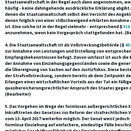
Staatsanwaltschaft in der Regel auch dann angenommen, wenn 
häufig - keine dahingehende ausdrückliche Erklärung abgibt. D
denen die Staatsanwaltschaft selbst den Verzicht des Angekl
denen folglich von einer stillschweigend erklärten Annahm
ist. Eine solche ist in der Regel vielmehr - entsprechend §
516
anzunehmen, wenn kein Vorgespräch stattgefunden hat. (Be
4. Die Staatsanwaltschaft ist als Vollstreckungsbehörde (§
45
zur Annahme von Leistungen und Erstellung von entspreche
Empfangsbekenntnissen befugt. Davon umfasst ist auch die B
der Annahme von Einziehungsgegenständen sowie die genere
die Übereignung von Sachen auf den Justizfiskus. Diese best
der Strafvollstreckung, sondern bereits ab dem Zeitpunkt de
Erlangen eines wirtschaftlichen Vorteils aus der Tat ein fällig
quasibereicherungsrechtlicher Anspruch des Staates gegen 
(Bearbeiter)
5. Das Vorgehen im Wege der formlosen außergerichtlichen E
Inkrafttreten des Gesetzes zur Reform der strafrechtliche
vom 13. April 2017 weiterhin möglich. Der Senat weist jedoch 
formlose Einziehung auf einfachere, eindeutige Fälle beschrän