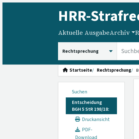
HRR
-Strafre
Aktuelle Ausgabe
Archiv
R
HRRS durchsuchen
Startseite
Rechtsprechung
B
Suchen
Entscheidung
BGH 5 StR 198/18:
Druckansicht
PDF-
Download