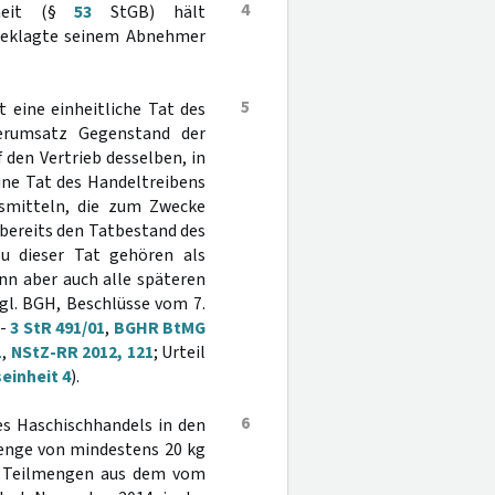
4
rheit (§
53
StGB) hält
Angeklagte seinem Abnehmer
5
 eine einheitliche Tat des
erumsatz Gegenstand der
f den Vertrieb desselben, in
ine Tat des Handeltreibens
smitteln, die zum Zwecke
bereits den Tatbestand des
u dieser Tat gehören als
nn aber auch alle späteren
vgl. BGH, Beschlüsse vom 7.
 -
3 StR 491/01
,
BGHR BtMG
1
,
NStZ-RR 2012, 121
; Urteil
einheit 4
).
6
es Haschischhandels in den
Menge von mindestens 20 kg
in Teilmengen aus dem vom