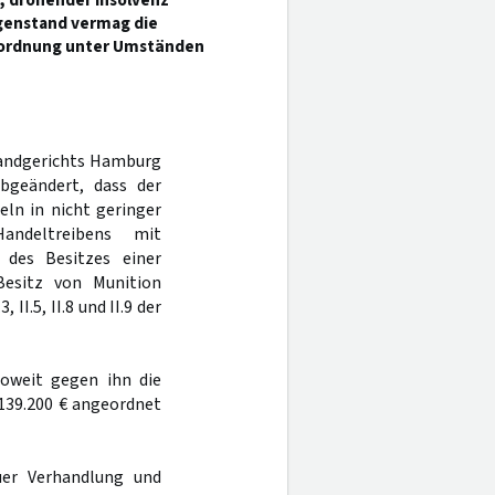
, drohender Insolvenz
genstand vermag die
Anordnung unter Umständen
 Landgerichts Hamburg
bgeändert, dass der
ln in nicht geringer
ndeltreibens mit
 des Besitzes einer
Besitz von Munition
 II.5, II.8 und II.9 der
oweit gegen ihn die
139.200 € angeordnet
er Verhandlung und