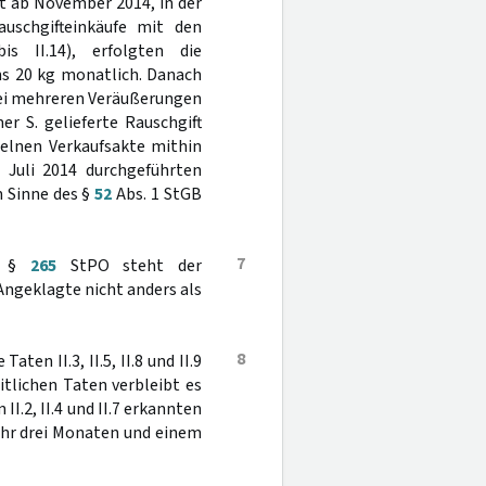
it ab November 2014, in der
uschgifteinkäufe mit den
is II.14), erfolgten die
ns 20 kg monatlich. Danach
bei mehreren Veräußerungen
 S. gelieferte Rauschgift
zelnen Verkaufsakte mithin
 Juli 2014 durchgeführten
m Sinne des §
52
Abs. 1 StGB
7
t. §
265
StPO steht der
Angeklagte nicht anders als
8
ten II.3, II.5, II.8 und II.9
itlichen Taten verbleibt es
II.2, II.4 und II.7 erkannten
ahr drei Monaten und einem