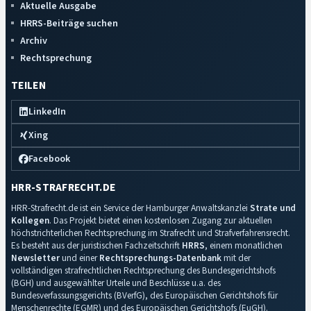
Aktuelle Ausgabe
HRRS-Beiträge suchen
Archiv
Rechtsprechung
TEILEN
LinkedIn
Xing
Facebook
HRR-STRAFRECHT.DE
HRR-Strafrecht.de ist ein Service der Hamburger Anwaltskanzlei
Strate und
Kollegen
. Das Projekt bietet einen kostenlosen Zugang zur aktuellen
höchstrichterlichen Rechtsprechung im Strafrecht und Strafverfahrensrecht.
Es besteht aus der juristischen Fachzeitschrift
HRRS
, einem monatlichen
Newsletter
und einer
Rechtsprechungs-Datenbank
mit der
vollständigen strafrechtlichen Rechtsprechung des Bundesgerichtshofs
(BGH) und ausgewählter Urteile und Beschlüsse u.a. des
Bundesverfassungsgerichts (BVerfG), des Europäischen Gerichtshofs für
Menschenrechte (EGMR) und des Europäischen Gerichtshofs (EuGH).