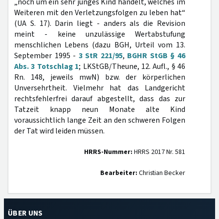
„noch um ein sehr junges Kind handelt, welches im
Weiteren mit den Verletzungsfolgen zu leben hat“
(UA S. 17). Darin liegt - anders als die Revision
meint - keine unzulässige Wertabstufung
menschlichen Lebens (dazu BGH, Urteil vom 13.
September 1995 -
3 StR 221/95
,
BGHR StGB § 46
Abs. 3 Totschlag 1
; LKStGB/Theune, 12. Aufl., § 46
Rn. 148, jeweils mwN) bzw. der körperlichen
Unversehrtheit. Vielmehr hat das Landgericht
rechtsfehlerfrei darauf abgestellt, dass das zur
Tatzeit knapp neun Monate alte Kind
voraussichtlich lange Zeit an den schweren Folgen
der Tat wird leiden müssen.
HRRS-Nummer:
HRRS 2017 Nr. 581
Bearbeiter:
Christian Becker
ÜBER UNS