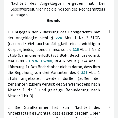
Nachteil des Angeklagten ergeben hat. Der
Beschwerdeführer hat die Kosten des Rechtsmittels
zu tragen.
Gründe
1
1. Entgegen der Auffassung des Landgerichts hat
der Angeklagte nicht §
226
Abs. 1 Nr. 2 StGB
(dauernde Gebrauchsunfähigkeit eines wichtigen
Körpergliedes), sondern insoweit §
226
Abs. 1 Nr. 3
StGB (Lähmung) erfüllt (vgl. BGH, Beschluss vom 3.
Mai 1988 -
1 StR 167/88
, BGHR StGB § 224 Abs. 1
Lähmung 1). Das ändert aber nichts daran, dass ihm
die Begehung von drei Varianten des §
226
Abs. 1
StGB angelastet werden durfte (außer der
genannten zudem Verlust des Sehvermögens nach
Absatz 1 Nr. 1 und geistige Behinderung nach
Absatz 1 Nr. 3).
2
2. Die Strafkammer hat zum Nachteil des
Angeklagten gewichtet, dass es sich bei dem Opfer