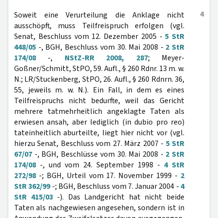
4
Soweit eine Verurteilung die Anklage nicht
ausschöpft, muss Teilfreispruch erfolgen (vgl.
Senat, Beschluss vom 12. Dezember 2005 -
5 StR
448/05
-, BGH, Beschluss vom 30. Mai 2008 -
2 StR
174/08
-,
NStZ-RR 2008, 287
; Meyer-
Goßner/Schmitt, StPO, 59. Aufl., § 260 Rdnr. 13 m. w.
N.; LR/Stuckenberg, StPO, 26. Aufl., § 260 Rdnrn. 36,
55, jeweils m. w. N.). Ein Fall, in dem es eines
Teilfreispruchs nicht bedurfte, weil das Gericht
mehrere tatmehrheitlich angeklagte Taten als
erwiesen ansah, aber lediglich (in dubio pro reo)
tateinheitlich aburteilte, liegt hier nicht vor (vgl.
hierzu Senat, Beschluss vom 27. März 2007 -
5 StR
67/07
-, BGH, Beschlüsse vom 30. Mai 2008 -
2 StR
174/08
-, und vom 24. September 1998 -
4 StR
272/98
-; BGH, Urteil vom 17. November 1999 -
2
StR 362/99
-; BGH, Beschluss vom 7. Januar 2004 -
4
StR 415/03
-). Das Landgericht hat nicht beide
Taten als nachgewiesen angesehen, sondern ist in