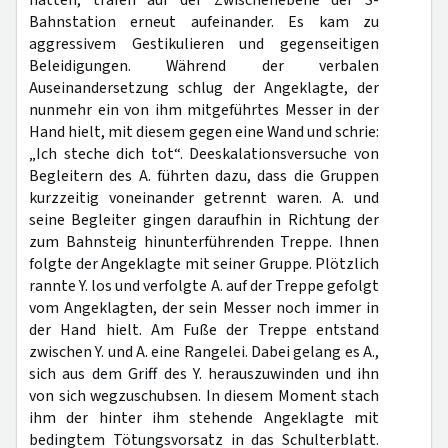
hatten, trafen auf der Zwischenebene der S-
Bahnstation erneut aufeinander. Es kam zu
aggressivem Gestikulieren und gegenseitigen
Beleidigungen. Während der verbalen
Auseinandersetzung schlug der Angeklagte, der
nunmehr ein von ihm mitgeführtes Messer in der
Hand hielt, mit diesem gegen eine Wand und schrie:
„Ich steche dich tot“. Deeskalationsversuche von
Begleitern des A. führten dazu, dass die Gruppen
kurzzeitig voneinander getrennt waren. A. und
seine Begleiter gingen daraufhin in Richtung der
zum Bahnsteig hinunterführenden Treppe. Ihnen
folgte der Angeklagte mit seiner Gruppe. Plötzlich
rannte Y. los und verfolgte A. auf der Treppe gefolgt
vom Angeklagten, der sein Messer noch immer in
der Hand hielt. Am Fuße der Treppe entstand
zwischen Y. und A. eine Rangelei. Dabei gelang es A.,
sich aus dem Griff des Y. herauszuwinden und ihn
von sich wegzuschubsen. In diesem Moment stach
ihm der hinter ihm stehende Angeklagte mit
bedingtem Tötungsvorsatz in das Schulterblatt.