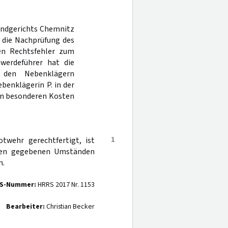
Landgerichts Chemnitz
a die Nachprüfung des
nen Rechtsfehler zum
werdeführer hat die
 den Nebenklägern
benklägerin P. in der
en besonderen Kosten
1
twehr gerechtfertigt, ist
 den gegebenen Umständen
n.
S-Nummer:
HRRS 2017 Nr. 1153
Bearbeiter:
Christian Becker