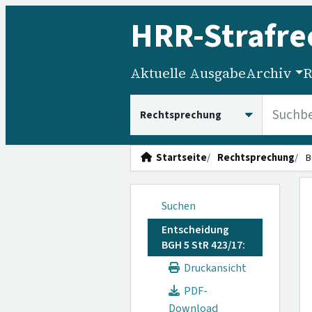
HRR
-Strafre
Aktuelle Ausgabe
Archiv
R
HRRS durchsuchen
Startseite
Rechtsprechung
B
Suchen
Entscheidung
BGH 5 StR 423/17:
Druckansicht
PDF-
Download