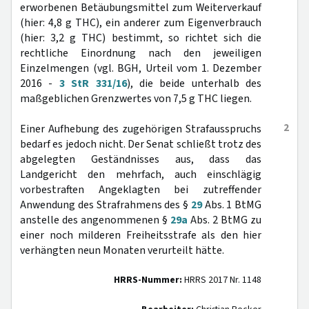
erworbenen Betäubungsmittel zum Weiterverkauf
(hier: 4,8 g THC), ein anderer zum Eigenverbrauch
(hier: 3,2 g THC) bestimmt, so richtet sich die
rechtliche Einordnung nach den jeweiligen
Einzelmengen (vgl. BGH, Urteil vom 1. Dezember
2016 -
3 StR 331/16
), die beide unterhalb des
maßgeblichen Grenzwertes von 7,5 g THC liegen.
2
Einer Aufhebung des zugehörigen Strafausspruchs
bedarf es jedoch nicht. Der Senat schließt trotz des
abgelegten Geständnisses aus, dass das
Landgericht den mehrfach, auch einschlägig
vorbestraften Angeklagten bei zutreffender
Anwendung des Strafrahmens des §
29
Abs. 1 BtMG
anstelle des angenommenen §
29a
Abs. 2 BtMG zu
einer noch milderen Freiheitsstrafe als den hier
verhängten neun Monaten verurteilt hätte.
HRRS-Nummer:
HRRS 2017 Nr. 1148