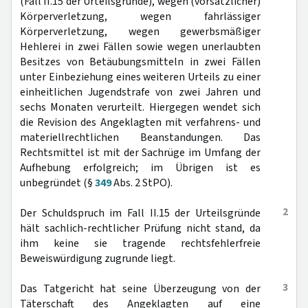
(Fall II.15 der Urteilsgründe), wegen (vorsätzlicher)
Körperverletzung, wegen fahrlässiger
Körperverletzung, wegen gewerbsmäßiger
Hehlerei in zwei Fällen sowie wegen unerlaubten
Besitzes von Betäubungsmitteln in zwei Fällen
unter Einbeziehung eines weiteren Urteils zu einer
einheitlichen Jugendstrafe von zwei Jahren und
sechs Monaten verurteilt. Hiergegen wendet sich
die Revision des Angeklagten mit verfahrens- und
materiellrechtlichen Beanstandungen. Das
Rechtsmittel ist mit der Sachrüge im Umfang der
Aufhebung erfolgreich; im Übrigen ist es
unbegründet (§
349
Abs. 2 StPO).
2
Der Schuldspruch im Fall II.15 der Urteilsgründe
hält sachlich-rechtlicher Prüfung nicht stand, da
ihm keine sie tragende rechtsfehlerfreie
Beweiswürdigung zugrunde liegt.
3
Das Tatgericht hat seine Überzeugung von der
Täterschaft des Angeklagten auf eine