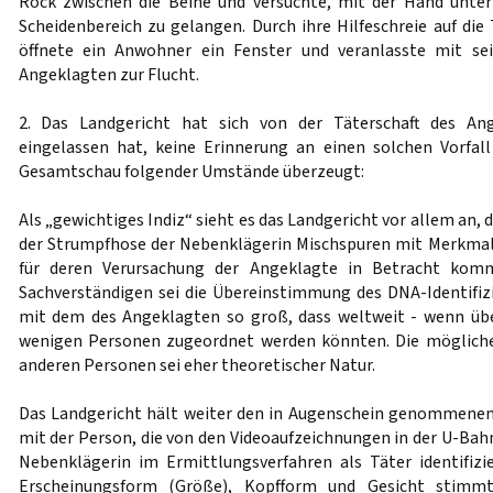
Rock zwischen die Beine und versuchte, mit der Hand unter
Scheidenbereich zu gelangen. Durch ihre Hilfeschreie auf d
öffnete ein Anwohner ein Fenster und veranlasste mit se
Angeklagten zur Flucht.
2. Das Landgericht hat sich von der Täterschaft des Ang
eingelassen hat, keine Erinnerung an einen solchen Vorfal
Gesamtschau folgender Umstände überzeugt:
Als „gewichtiges Indiz“ sieht es das Landgericht vor allem an,
der Strumpfhose der Nebenklägerin Mischspuren mit Merkmal
für deren Verursachung der Angeklagte in Betracht kom
Sachverständigen sei die Übereinstimmung des DNA-Identifi
mit dem des Angeklagten so groß, dass weltweit - wenn übe
wenigen Personen zugeordnet werden könnten. Die möglich
anderen Personen sei eher theoretischer Natur.
Das Landgericht hält weiter den in Augenschein genommenen
mit der Person, die von den Videoaufzeichnungen in der U-Bahn
Nebenklägerin im Ermittlungsverfahren als Täter identifizi
Erscheinungsform (Größe), Kopfform und Gesicht stimmt