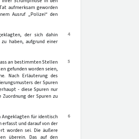
 ihrer Strumpfhose in den
ie Tat aufmerksam geworden
inem Ausruf „Polizei“ den
4
eklagten, der sich dahin
l zu haben, aufgrund einer
5
 dass an bestimmten Stellen
en gefunden worden seien,
me. Nach Erläuterung des
zierungsmusters der Spuren
rhaupt - diese Spuren nur
e Zuordnung der Spuren zu
6
 Angeklagten für identisch
 erfasst und darauf von der
ert worden sei. Die äußere
en überein. Das auf den