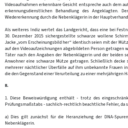
Videoaufnahmen erkennbare Gesicht entspreche auch dem auf
erkennungsdienstlichen Behandlung des Angeklagten. D
Wiedererkennung durch die Nebenklägerin in der Hauptverhand
Als weiteres Indiz wertet das Landgericht, dass eine bei Fe
30. Dezember 2015 sichergestellte schwarze wollene Schi
Jacke „vom Erscheinungsbild her“ identisch seien mit der Mütze
auf den Videoaufzeichnungen abgebildeten Person getragen w
Täter nach den Angaben der Nebenklägerin und der beiden s
Anwohner eine schwarze Mütze getragen. Schließlich decke 
mehrerer nächtlicher Überfälle auf ihm unbekannte Frauen in
die den Gegenstand einer Verurteilung zu einer mehrjährigen Ha
II.
1. Diese Beweiswürdigung enthält - trotz des eingeschränk
Prüfungsmaßstabs - sachlich-rechtlich beachtliche Fehler, da si
a) Dies gilt zunächst für die Heranziehung der DNA-Spure
Nebenklägerin.