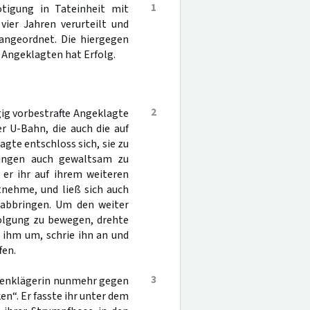
1
tigung in Tateinheit mit
vier Jahren verurteilt und
angeordnet. Die hiergegen
 Angeklagten hat Erfolg.
2
gig vorbestrafte Angeklagte
r U-Bahn, die auch die auf
gte entschloss sich, sie zu
lungen auch gewaltsam zu
 er ihr auf ihrem weiteren
tnehme, und ließ sich auch
 abbringen. Um den weiter
folgung zu bewegen, drehte
zu ihm um, schrie ihn an und
fen.
3
ebenklägerin nunmehr gegen
cken“. Er fasste ihr unter dem