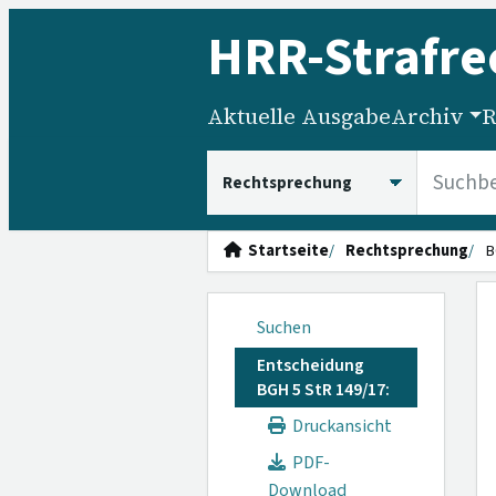
HRR
-Strafre
Aktuelle Ausgabe
Archiv
R
HRRS durchsuchen
Startseite
Rechtsprechung
B
Suchen
Entscheidung
BGH 5 StR 149/17:
Druckansicht
PDF-
Download