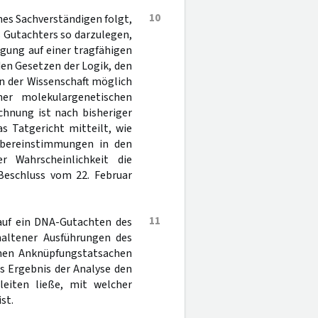
10
nes Sachverständigen folgt,
 Gutachters so darzulegen,
gung auf einer tragfähigen
en Gesetzen der Logik, den
n der Wissenschaft möglich
ner molekulargenetischen
chnung ist nach bisheriger
s Tatgericht mitteilt, wie
Übereinstimmungen in den
 Wahrscheinlichkeit die
Beschluss vom 22. Februar
11
 auf ein DNA-Gutachten des
altener Ausführungen des
chen Anknüpfungstatsachen
s Ergebnis der Analyse den
leiten ließe, mit welcher
st.