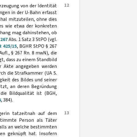
12
erzeugung von der Identität
ngen in der U-Bahn erfasst
hal mitzuteilen, ohne dies
es wie etwa der konkreten
nhang mag dahinstehen, ob
§
267
Abs. 1 Satz 3 StPO (vgl.
R 425/15
, BGHR StPO § 267
ufl., § 267 Rn. 8 mwN), die
gt, dass zu einem Standbild
der Akte angegeben werden
ch die Strafkammer (UA S.
gkeit des Bildes und seiner
setzt, an deren Begründung
die Bildqualität ist (BGH,
6
, 384).
13
erin tatzeitnah auf dem
estimmte Person als Täter
nfalls an welche bestimmten
nen geknüpft hat. Insofern