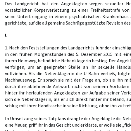
Das Landgericht hat den Angeklagten wegen sexueller Nö
vorsätzlicher Körperverletzung zu einer Freiheitsstrafe von 
seine Unterbringung in einem psychiatrischen Krankenhaus 
gerichtete, auf die allgemeine Sachrüge gestützte Revision des
I.
1. Nach den Feststellungen des Landgerichts fuhr der einschlä
in den frühen Morgenstunden des 5. Dezember 2015 mit eine
ihrem Heimweg befindliche Nebenklägerin bestieg. Der Angekla
verfolgen, um an geeigneter Stelle an ihr sexuelle Hand
vollziehen. Als die Nebenklägerin die U-Bahn verließ, folgte
Nachhauseweg. Er sprach sie mit der Frage an, ob sie ihn mi
durch ihre ablehnende Antwort nicht von seinem Vorhaben
hinter ihr herlaufenden Angeklagten zur Aufgabe seiner Ver
sich die Nebenklägerin, als er sich direkt hinter ihr befand, 
schlug mit ihrer Handtasche in seine Richtung, ohne ihn zu tref
In Umsetzung seines Tatplans drängte der Angeklagte die N
eine Mauer, griff ihr in das Gesicht und erklärte, er wolle sie „fi