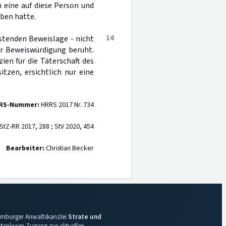
 eine auf diese Person und
ben hatte.
14
stenden Beweislage - nicht
er Beweiswürdigung beruht.
en für die Täterschaft des
tzen, ersichtlich nur eine
RS-Nummer:
HRRS 2017 Nr. 734
StZ-RR 2017, 288 ; StV 2020, 454
Bearbeiter:
Christian Becker
 Hamburger Anwaltskanzlei
Strate und
ostenlosen Zugang zur aktuellen