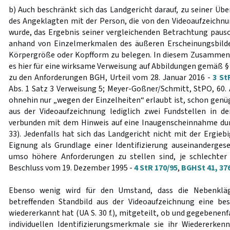
b) Auch beschränkt sich das Landgericht darauf, zu seiner Üb
des Angeklagten mit der Person, die von den Videoaufzeichnu
wurde, das Ergebnis seiner vergleichenden Betrachtung pausc
anhand von Einzelmerkmalen des äußeren Erscheinungsbild
Körpergröße oder Kopfform zu belegen. In diesem Zusamme
es hier für eine wirksame Verweisung auf Abbildungen gemäß 
zu den Anforderungen BGH, Urteil vom 28. Januar 2016 -
3 St
Abs. 1 Satz 3 Verweisung 5; Meyer-Goßner/Schmitt, StPO, 60. A
ohnehin nur „wegen der Einzelheiten“ erlaubt ist, schon genü
aus der Videoaufzeichnung lediglich zwei Fundstellen in 
verbunden mit dem Hinweis auf eine Inaugenscheinnahme dur
33). Jedenfalls hat sich das Landgericht nicht mit der Ergiebi
Eignung als Grundlage einer Identifizierung auseinanderge
umso höhere Anforderungen zu stellen sind, je schlechter 
Beschluss vom 19. Dezember 1995 -
4 StR 170/95
,
BGHSt 41, 37
Ebenso wenig wird für den Umstand, dass die Nebenkläg
betreffenden Standbild aus der Videoaufzeichnung eine b
wiedererkannt hat (UA S. 30 f.), mitgeteilt, ob und gegebene
individuellen Identifizierungsmerkmale sie ihr Wiedererken