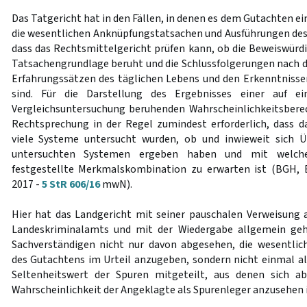
Das Tatgericht hat in den Fällen, in denen es dem Gutachten ei
die wesentlichen Anknüpfungstatsachen und Ausführungen des
dass das Rechtsmittelgericht prüfen kann, ob die Beweiswürdi
Tatsachengrundlage beruht und die Schlussfolgerungen nach d
Erfahrungssätzen des täglichen Lebens und den Erkenntnisse
sind. Für die Darstellung des Ergebnisses einer auf ei
Vergleichsuntersuchung beruhenden Wahrscheinlichkeitsbere
Rechtsprechung in der Regel zumindest erforderlich, dass da
viele Systeme untersucht wurden, ob und inwieweit sich 
untersuchten Systemen ergeben haben und mit welcher
festgestellte Merkmalskombination zu erwarten ist (BGH, 
2017 -
5 StR 606/16
mwN).
Hier hat das Landgericht mit seiner pauschalen Verweisung
Landeskriminalamts und mit der Wiedergabe allgemein geh
Sachverständigen nicht nur davon abgesehen, die wesentli
des Gutachtens im Urteil anzugeben, sondern nicht einmal al
Seltenheitswert der Spuren mitgeteilt, aus denen sich ab
Wahrscheinlichkeit der Angeklagte als Spurenleger anzusehen i