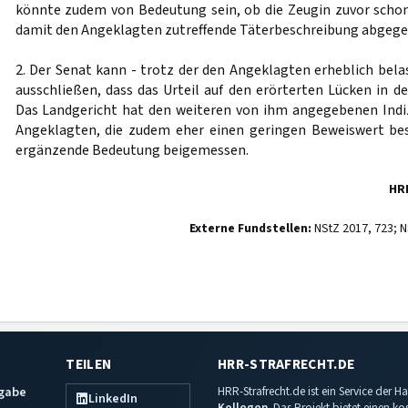
könnte zudem von Bedeutung sein, ob die Zeugin zuvor schon
damit den Angeklagten zutreffende Täterbeschreibung abgege
2. Der Senat kann - trotz der den Angeklagten erheblich bela
ausschließen, dass das Urteil auf den erörterten Lücken in d
Das Landgericht hat den weiteren von ihm angegebenen Indizi
Angeklagten, die zudem eher einen geringen Beweiswert besi
ergänzende Bedeutung beigemessen.
HR
Externe Fundstellen:
NStZ 2017, 723; N
TEILEN
HRR-STRAFRECHT.DE
sgabe
HRR-Strafrecht.de ist ein Service der
LinkedIn
Kollegen
. Das Projekt bietet einen k