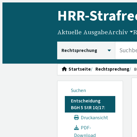
HRR
-Strafre
Aktuelle Ausgabe
Archiv
R
HRRS durchsuchen
Startseite
Rechtsprechung
B
Suchen
Entscheidung
BGH 5 StR 10/17:
Druckansicht
PDF-
Download