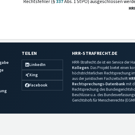
Rechtsfehler (§
337
Abs. 1 StPO) ausgeschlossen werd
HR
TEILEN
HRR-STRAFRECHT.DE
sgabe
HRR-Strafrecht.de ist ein Service der
LinkedIn
Kollegen
. Das Projekt bietet einen k
ge
höchstrichterlichen Rechtsprechung im 
Xing
aus der juristischen Fachzeitschrift
HR
Rechtsprechungs-Datenbank
mit de
Facebook
Rechtsprechung des Bundesgerichtshof
ung
Beschlüsse u.a. des Bundesverfassungs
Gerichtshofs für Menschenrechte (EGM
Impressum
·
Datenschutz