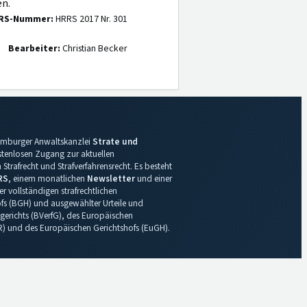
en.
RS-Nummer:
HRRS 2017 Nr. 301
Bearbeiter:
Christian Becker
 Hamburger Anwaltskanzlei
Strate und
ostenlosen Zugang zur aktuellen
Strafrecht und Strafverfahrensrecht. Es besteht
RS
, einem monatlichen
Newsletter
und einer
r vollständigen strafrechtlichen
s (BGH) und ausgewählter Urteile und
gerichts (BVerfG), des Europäischen
R) und des Europäischen Gerichtshofs (EuGH).