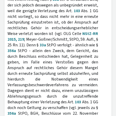
der sich jedoch deswegen als unbegründet erweist,
weil die gerügte Verletzung des Art.
103
Abs. 1 GG
nicht vorliegt, so dass nicht mehr in eine erneute
Sachprüfung einzutreten ist, ob der Anspruch auf
rechtliches Gehör in entscheidungserheblicher
Weise verletzt worden ist (vgl. OLG Celle
NStZ-RR
2015, 219
; Meyer-Goßner/Schmitt, StPO, 59. Aufl., §
25 Rn. 11). Denn §
33a
StPO verfolgt - ähnlich wie §
356a
StPO - allein den Zweck, dem Gericht, das
durch Beschluss entschieden hat, Gelegenheit zu
geben, im Falle eines Verstoßes gegen den
Anspruch auf rechtliches Gehör diesem Mangel
durch erneute Sachprüfung selbst abzuhelfen, und
hierdurch die Notwendigkeit eines
Verfassungsbeschwerdeverfahrens zu vermeiden.
Dagegen dient er nicht dazu, einem unzulässigen
Ablehnungsgesuch durch die unzutreffende
Behauptung einer Verletzung des Art.
103
Abs. 1 GG
doch noch Geltung zu verschaffen (vgl. jeweils zu §
356a
StPO, BGH, Beschlüsse vom 22. November