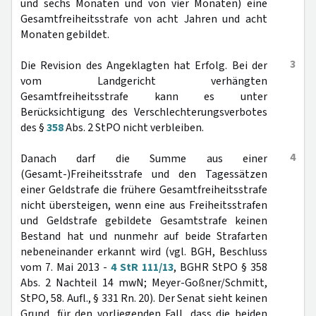
und sechs Monaten und von vier Monaten) eine
Gesamtfreiheitsstrafe von acht Jahren und acht
Monaten gebildet.
3
Die Revision des Angeklagten hat Erfolg. Bei der
vom Landgericht verhängten
Gesamtfreiheitsstrafe kann es unter
Berücksichtigung des Verschlechterungsverbotes
des §
358
Abs. 2 StPO nicht verbleiben.
4
Danach darf die Summe aus einer
(Gesamt-)Freiheitsstrafe und den Tagessätzen
einer Geldstrafe die frühere Gesamtfreiheitsstrafe
nicht übersteigen, wenn eine aus Freiheitsstrafen
und Geldstrafe gebildete Gesamtstrafe keinen
Bestand hat und nunmehr auf beide Strafarten
nebeneinander erkannt wird (vgl. BGH, Beschluss
vom 7. Mai 2013 -
4 StR 111/13
, BGHR StPO § 358
Abs. 2 Nachteil 14 mwN; Meyer-Goßner/Schmitt,
StPO, 58. Aufl., § 331 Rn. 20). Der Senat sieht keinen
Grund, für den vorliegenden Fall, dass die beiden