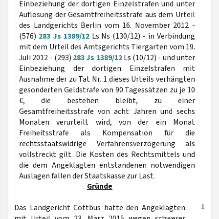
Einbeziehung der dortigen Einzelstrafen und unter
Auflösung der Gesamtfreiheitsstrafe aus dem Urteil
des Landgerichts Berlin vom 16. November 2012 -
(576)
283 Js 1389/12
Ls Ns (130/12) - in Verbindung
mit dem Urteil des Amtsgerichts Tiergarten vom 19.
Juli 2012 - (293)
283 Js 1389/12
Ls (10/12) - und unter
Einbeziehung der dortigen Einzelstrafen mit
Ausnahme der zu Tat Nr. 1 dieses Urteils verhängten
gesonderten Geldstrafe von 90 Tagessätzen zu je 10
€, die bestehen bleibt, zu einer
Gesamtfreiheitsstrafe von acht Jahren und sechs
Monaten verurteilt wird, von der ein Monat
Freiheitsstrafe als Kompensation für die
rechtsstaatswidrige Verfahrensverzögerung als
vollstreckt gilt. Die Kosten des Rechtsmittels und
die dem Angeklagten entstandenen notwendigen
Auslagen fallen der Staatskasse zur Last.
Gründe
1
Das Landgericht Cottbus hatte den Angeklagten
mit Urteil vom 23. März 2015 wegen schwerer