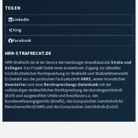
TEILEN
LinkedIn
Xing
Facebook
HRR-STRAFRECHT.DE
HRR-Strafrecht.de ist ein Service der Hamburger Anwaltskanzlei
Strate und
Kollegen
. Das Projekt bietet einen kostenlosen Zugang zur aktuellen
höchstrichterlichen Rechtsprechung im Strafrecht und Strafverfahrensrecht.
Es besteht aus der juristischen Fachzeitschrift
HRRS
, einem monatlichen
Newsletter
und einer
Rechtsprechungs-Datenbank
mit der
vollständigen strafrechtlichen Rechtsprechung des Bundesgerichtshofs
(BGH) und ausgewählter Urteile und Beschlüsse u.a. des
Bundesverfassungsgerichts (BVerfG), des Europäischen Gerichtshofs für
Menschenrechte (EGMR) und des Europäischen Gerichtshofs (EuGH).
Impressum
·
Datenschutz