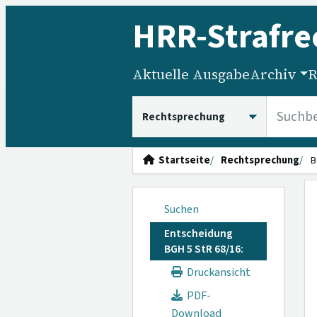
HRR
-Strafre
Aktuelle Ausgabe
Archiv
R
HRRS durchsuchen
Startseite
Rechtsprechung
B
Suchen
Entscheidung
BGH 5 StR 68/16:
Druckansicht
PDF-
Download