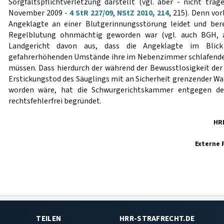
Sorgfaltspflichtverletzung darstellt (vgl. aber - nicht tra
November 2009 -
4 StR 227/09
,
NStZ 2010, 214
, 215). Denn vo
Angeklagte an einer Blutgerinnungsstörung leidet und ber
Regelblutung ohnmächtig geworden war (vgl. auch BGH, 
Landgericht davon aus, dass die Angeklagte im Blick
gefahrerhöhenden Umstände ihre im Nebenzimmer schlafenden
müssen. Dass hierdurch der während der Bewusstlosigkeit de
Erstickungstod des Säuglings mit an Sicherheit grenzender Wa
worden wäre, hat die Schwurgerichtskammer entgegen der
rechtsfehlerfrei begründet.
HR
Externe 
TEILEN
HRR-STRAFRECHT.DE