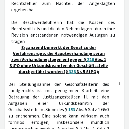
Rechtsfehler zum Nachteil der Angeklagten
ergeben hat.
Die Beschwerdeführerin hat die Kosten des
Rechtsmittels und die den Nebenklägern durch ihre
Revision entstandenen notwendigen Auslagen zu
tragen.
Ergänzend bemerkt der Senat zu der
Verfahrensrüge, die Hauptverhandlung sei an
zwei Verhandlungstagen entgegen §
226
Abs. 1
StPO ohne Urkundsbeamten der Geschäftsstelle
durchgeführt worden (§
338
Nr. 5 StPO):
1
Der Stellungnahme der Geschäftsleiterin des
Landgerichts ist mit genügender Klarheit eine
Betrauung der Justizangestellten H. mit den
Aufgaben einer Urkundsbeamtin der
Geschäftsstelle im Sinne des §
153
Abs. 5 Satz 1 GVG
zu entnehmen. Eine solche kann wirksam auch
formlos erfolgen, insbesondere mündlich
ausgesprochen werden. Denn bei § 9 Abs. 1 Satz 2