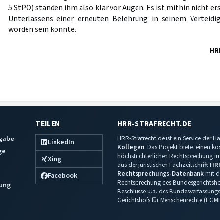
5 StPO) standen ihm also klar vor Augen. Es ist mithin nicht ers
Unterlassens einer erneuten Belehrung in seinem Verteidig
worden sein könnte.
HR
TEILEN
HRR-STRAFRECHT.DE
sgabe
HRR-Strafrecht.de ist ein Service der
LinkedIn
Kollegen
. Das Projekt bietet einen k
ge
höchstrichterlichen Rechtsprechung im 
Xing
aus der juristischen Fachzeitschrift
HR
Rechtsprechungs-Datenbank
mit de
Facebook
Rechtsprechung des Bundesgerichtshof
ung
Beschlüsse u.a. des Bundesverfassungs
Gerichtshofs für Menschenrechte (EGM