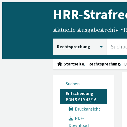
HRR
-Strafre
Aktuelle Ausgabe
Archiv
R
HRRS durchsuchen
Startseite
Rechtsprechung
B
Suchen
Entscheidung
BGH 5 StR 43/16:
Druckansicht
PDF-
Download