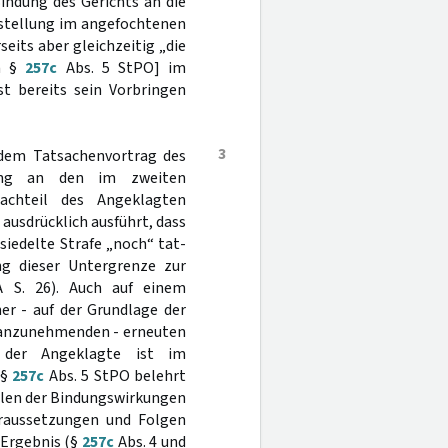
indung des Gerichts an die
rstellung im angefochtenen
its aber gleichzeitig „die
ch §
257c
Abs. 5 StPO] im
st bereits sein Vorbringen
3
 dem Tatsachenvortrag des
ung an den im zweiten
achteil des Angeklagten
 ausdrücklich ausführt, dass
iedelte Strafe „noch“ tat-
ng dieser Untergrenze zur
 S. 26). Auch auf einem
er - auf der Grundlage der
r anzunehmenden - erneuten
 der Angeklagte ist im
 §
257c
Abs. 5 StPO belehrt
llen der Bindungswirkungen
oraussetzungen und Folgen
 Ergebnis (§
257c
Abs. 4 und