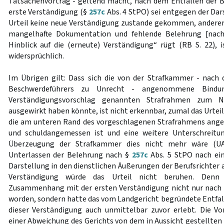
Tatsachenvortrag - geltend macht, nach dem Entfallen der B
erste Verständigung (§
257c
Abs. 4 StPO) sei entgegen der Da
Urteil keine neue Verständigung zustande gekommen, andererse
mangelhafte Dokumentation und fehlende Belehrung [na
Hinblick auf die (erneute) Verständigung“ rügt (RB S. 22), i
widersprüchlich.
Im Übrigen gilt: Dass sich die von der Strafkammer - nach
Beschwerdeführers zu Unrecht - angenommene Bind
Verständigungsvorschlag genannten Strafrahmen zum N
ausgewirkt haben könnte, ist nicht erkennbar, zumal das Urteil
die am unteren Rand des vorgeschlagenen Strafrahmens anges
und schuldangemessen ist und eine weitere Unterschreitu
Überzeugung der Strafkammer dies nicht mehr wäre (UA
Unterlassen der Belehrung nach §
257c
Abs. 5 StPO nach ein
Darstellung in den dienstlichen Äußerungen der Berufsrichte
Verständigung würde das Urteil nicht beruhen. Denn
Zusammenhang mit der ersten Verständigung nicht nur nach
worden, sondern hatte das vom Landgericht begründete Entfa
dieser Verständigung auch unmittelbar zuvor erlebt. Die V
einer Abweichung des Gerichts von dem in Aussicht gestellten