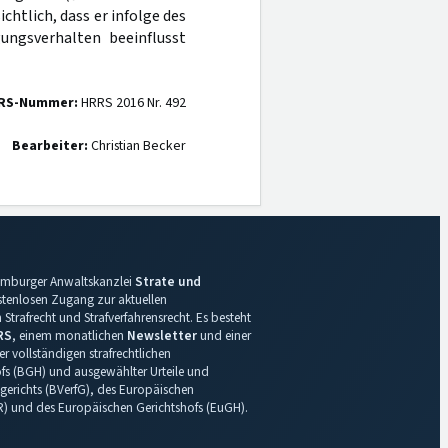
ichtlich, dass er infolge des
ungsverhalten beeinflusst
RS-Nummer:
HRRS 2016 Nr. 492
Bearbeiter:
Christian Becker
 Hamburger Anwaltskanzlei
Strate und
ostenlosen Zugang zur aktuellen
Strafrecht und Strafverfahrensrecht. Es besteht
RS
, einem monatlichen
Newsletter
und einer
r vollständigen strafrechtlichen
s (BGH) und ausgewählter Urteile und
gerichts (BVerfG), des Europäischen
R) und des Europäischen Gerichtshofs (EuGH).