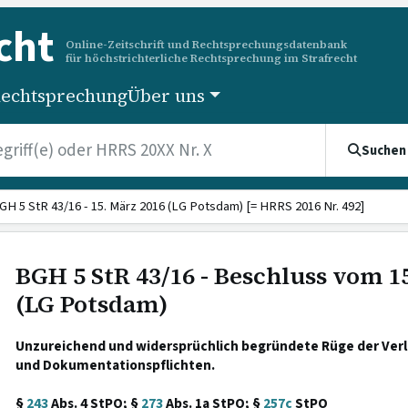
cht
Online-Zeitschrift und Rechtsprechungsdatenbank
für höchstrichterliche Rechtsprechung im Strafrecht
echtsprechung
Über uns
Suchen
GH 5 StR 43/16 - 15. März 2016 (LG Potsdam) [= HRRS 2016 Nr. 492]
BGH 5 StR 43/16 - Beschluss vom 1
(LG Potsdam)
Unzureichend und widersprüchlich begründete Rüge der Verl
und Dokumentationspflichten.
§
243
Abs. 4 StPO; §
273
Abs. 1a StPO; §
257c
StPO