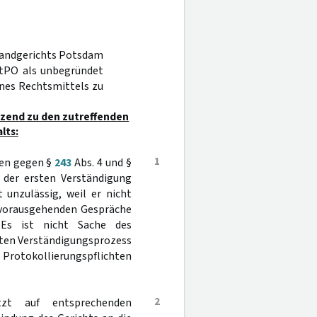
 Landgerichts Potsdam
StPO als unbegründet
ines Rechtsmittels zu
nzend zu den zutreffenden
lts:
1
ßen gegen §
243
Abs. 4 und §
 der ersten Verständigung
 unzulässig, weil er nicht
 vorausgehenden Gespräche
Es ist nicht Sache des
mten Verständigungsprozess
 Protokollierungspflichten
2
tzt auf entsprechenden