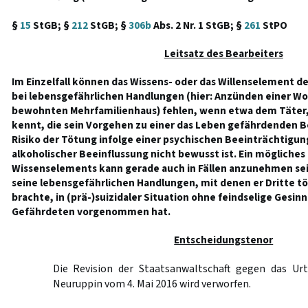
§
15
StGB; §
212
StGB; §
306b
Abs. 2 Nr. 1 StGB; §
261
StPO
Leitsatz des Bearbeiters
Im Einzelfall können das Wissens- oder das Willenselement d
bei lebensgefährlichen Handlungen (hier: Anzünden einer W
bewohnten Mehrfamilienhaus) fehlen, wenn etwa dem Täter,
kennt, die sein Vorgehen zu einer das Leben gefährdenden 
Risiko der Tötung infolge einer psychischen Beeinträchtigun
alkoholischer Beeinflussung nicht bewusst ist. Ein mögliches
Wissenselements kann gerade auch in Fällen anzunehmen sein
seine lebensgefährlichen Handlungen, mit denen er Dritte t
brachte, in (prä-)suizidaler Situation ohne feindselige Gesi
Gefährdeten vorgenommen hat.
Entscheidungstenor
Die Revision der Staatsanwaltschaft gegen das Urt
Neuruppin vom 4. Mai 2016 wird verworfen.