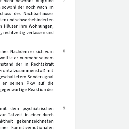
7
t nicht bewohnt. Aufgrund
n sowohl der noch wach im
choss des Nachbarhauses
gten und schwerbehinderten
n Häuser ihre Wohnungen,
, rechtzeitig verlassen und
8
mher. Nachdem er sich vom
 wollte er nunmehr seinem
stand der in Rechtskraft
en Frontalzusammenstoß mit
ngeschaltetem Sondersignal
e er seinen Pkw auf die
sgegenwärtige Reaktion des
9
mit dem psychiatrischen
ur Tatzeit in einer durch
ktheit gekennzeichneten
iner kognitivemotionalen