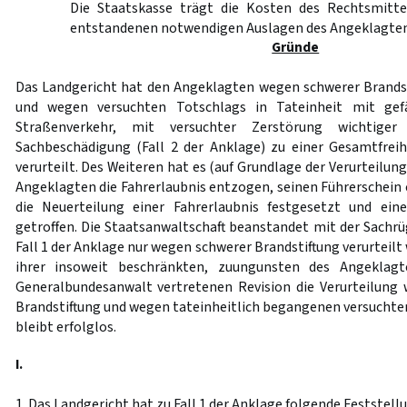
Die Staatskasse trägt die Kosten des Rechtsmitte
entstandenen notwendigen Auslagen des Angeklagten
Gründe
Das Landgericht hat den Angeklagten wegen schwerer Brandsti
und wegen versuchten Totschlags in Tateinheit mit gefä
Straßenverkehr, mit versuchter Zerstörung wichtiger
Sachbeschädigung (Fall 2 der Anklage) zu einer Gesamtfreih
verurteilt. Des Weiteren hat es (auf Grundlage der Verurteilun
Angeklagten die Fahrerlaubnis entzogen, seinen Führerschein 
die Neuerteilung einer Fahrerlaubnis festgesetzt und ein
getroffen. Die Staatsanwaltschaft beanstandet mit der Sachrü
Fall 1 der Anklage nur wegen schwerer Brandstiftung verurteilt 
ihrer insoweit beschränkten, zuungunsten des Angeklag
Generalbundesanwalt vertretenen Revision die Verurteilung
Brandstiftung und wegen tateinheitlich begangenen versuchte
bleibt erfolglos.
I.
1. Das Landgericht hat zu Fall 1 der Anklage folgende Feststell