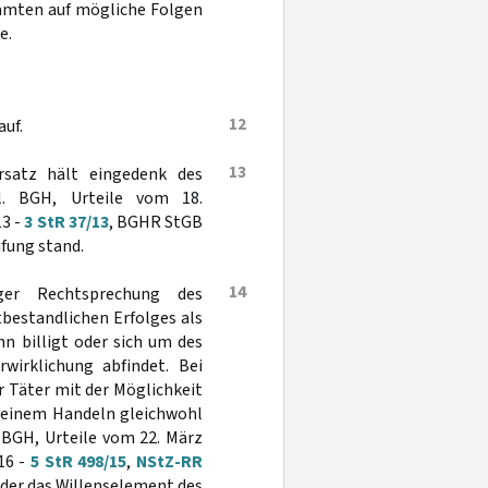
eamten auf mögliche Folgen
e.
12
uf.
13
rsatz hält eingedenk des
gl. BGH, Urteile vom 18.
13 -
3 StR 37/13
, BGHR StGB
üfung stand.
14
ger Rechtsprechung des
tbestandlichen Erfolges als
hn billigt oder sich um des
wirklichung abfindet. Bei
r Täter mit der Möglichkeit
 seinem Handeln gleichwohl
. BGH, Urteile vom 22. März
016 -
5 StR 498/15
,
NStZ-RR
oder das Willenselement des