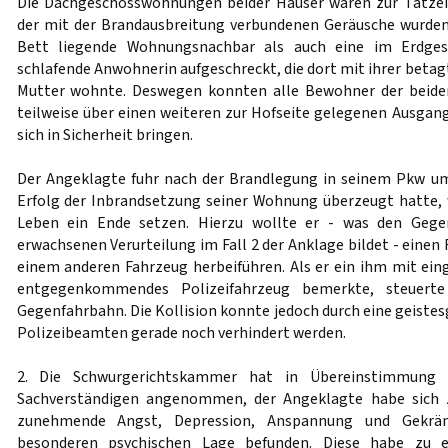
Die Dachgeschosswohnungen beider Häuser waren zur Tatzei
der mit der Brandausbreitung verbundenen Geräusche wurde
Bett liegende Wohnungsnachbar als auch eine im Erdges
schlafende Anwohnerin aufgeschreckt, die dort mit ihrer beta
Mutter wohnte. Deswegen konnten alle Bewohner der beide
teilweise über einen weiteren zur Hofseite gelegenen Ausgang
sich in Sicherheit bringen.
Der Angeklagte fuhr nach der Brandlegung in seinem Pkw u
Erfolg der Inbrandsetzung seiner Wohnung überzeugt hatte,
Leben ein Ende setzen. Hierzu wollte er - was den Gegen
erwachsenen Verurteilung im Fall 2 der Anklage bildet - ein
einem anderen Fahrzeug herbeiführen. Als er ein ihm mit ei
entgegenkommendes Polizeifahrzeug bemerkte, steuert
Gegenfahrbahn. Die Kollision konnte jedoch durch eine geiste
Polizeibeamten gerade noch verhindert werden.
2. Die Schwurgerichtskammer hat in Übereinstimmung 
Sachverständigen angenommen, der Angeklagte habe sich z
zunehmende Angst, Depression, Anspannung und Gekrän
besonderen psychischen Lage befunden. Diese habe zu e