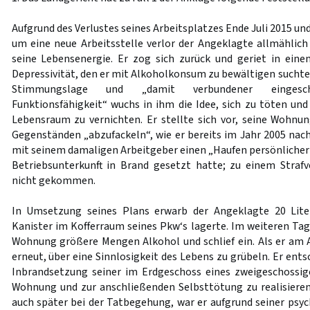
Aufgrund des Verlustes seines Arbeitsplatzes Ende Juli 2015 
um eine neue Arbeitsstelle verlor der Angeklagte allmählich
seine Lebensenergie. Er zog sich zurück und geriet in eine
Depressivität, den er mit Alkoholkonsum zu bewältigen suchte.
Stimmungslage und „damit verbundener eingeschr
Funktionsfähigkeit“ wuchs in ihm die Idee, sich zu töten und
Lebensraum zu vernichten. Er stellte sich vor, seine Wohnu
Gegenständen „abzufackeln“, wie er bereits im Jahr 2005 nac
mit seinem damaligen Arbeitgeber einen „Haufen persönlicher 
Betriebsunterkunft in Brand gesetzt hatte; zu einem Strafv
nicht gekommen.
In Umsetzung seines Plans erwarb der Angeklagte 20 Lite
Kanister im Kofferraum seines Pkw‘s lagerte. Im weiteren Tage
Wohnung größere Mengen Alkohol und schlief ein. Als er am
erneut, über eine Sinnlosigkeit des Lebens zu grübeln. Er ents
Inbrandsetzung seiner im Erdgeschoss eines zweigeschoss
Wohnung und zur anschließenden Selbsttötung zu realisiere
auch später bei der Tatbegehung, war er aufgrund seiner psyc