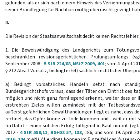
gefunden, als er sich nach einem Hinweis des Vernehmungsb
seiner Brandlegung für Nachbarn völlig überrascht gezeigt hab
II.
Die Revision der Staatsanwaltschaft deckt keinen Rechtsfehler a
1. Die Beweiswürdigung des Landgerichts zum Tötungsvo
beschränkten revisionsgerichtlichen Prüfungsumfangs (v
September 2008 -
5 StR 224/08
,
NStZ 2009, 401
; vom 4. April 20
§ 212 Abs. 1 Vorsatz, bedingter 64) sachlich-rechtlicher Überpr
a) Bedingt vorsätzliches Handeln setzt nach ständi
Bundesgerichtshofs voraus, dass der Täter den Eintritt des ta
möglich und nicht ganz fernliegend erkennt, weiter dass er i
erstrebten Zieles willen zumindest mit der Tatbestandsver
äußerst gefährlichen Gewalthandlungen liegt es nahe, dass de
rechnet, das Opfer könne zu Tode kommen und - weil er mit
fortfährt - einen solchen Erfolg billigend in Kauf nimmt (vgl
2012 -
4 StR 558/11
,
BGHSt 57, 183
, 186, und vom 19. April 2
2016, 204
mwN). Allerdings können im Einzelfall das Wissens- 