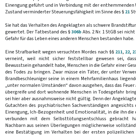
Einengung geführt und in Verbindung mit der enthemmenden 
Zustand verminderter Steuerungsfähigkeit im Sinne des §
21
St
Sie hat das Verhalten des Angeklagten als schwere Brandstiftu
gewertet. Der Tatbestand des §
306b
Abs. 2 Nr. 1 StGB sei nicht
Gefahr für das Leben eines anderen Menschen bestanden habe.
Eine Strafbarkeit wegen versuchten Mordes nach §§
211
,
22
,
2
verneint, weil nicht sicher feststellbar gewesen sei, d
Bewusstsein gehandelt habe, Menschen in die Gefahr einer Ge
des Todes zu bringen. Zwar müsse ein Täter, der unter Ver
Brandbeschleuniger seine in einem Mehrfamilienhaus liegen
„unter normalen Umständen“ davon ausgehen, dass das Feuer a
übergreife und dort wohnende Menschen in Todesgefahr bring
sei hier aber ausnahmsweise nicht gültig. Denn der Angeklagt
Gutachten des psychiatrischen Sachverständigen angesichts
Einengung, Ich-Bezogenheit und Emotionalität, in die ihn di
verbunden mit dem Selbsttötungsentschluss gebracht ha
Nachbarn aus seinen Überlegungen möglicherweise vollständ
eine Bestätigung im Verhalten bei der ersten polizeiliche