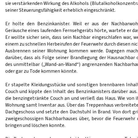
sie verstärkenden Wirkung des Alkohols (Blutalkoholkonzentra
seiner Steuerungsfähigkeit erheblich eingeschränkt.
Er holte den Benzinkanister. Weil er aus der Nachbarwo
Geräusche eines laufenden Fernsehgeräts hörte, wartete er da
Er wollte sicher sein, dass sein Nachbar eingeschlafen war, we
einem zu schnellen Herbeirufen der Feuerwehr durch diesen ni
Ausbrennen seiner Wohnung kommen werde. Dagegen macht
darüber, dass als Folge seiner Brandlegung der Hausnachba
des unmittelbar („Wand-an-Wand“) angrenzenden Nachbarhau
oder gar zu Tode kommen könnte.
Er stapelte Kleidungsstücke und sonstigen brennbaren Inhalt
Couch und kippte den Inhalt des Benzinkanisters darüber aus.
die benzingetränkte Couch an und verließ das Haus. Wie von 
Wohnung samt Inventar aus. Über das Treppenhaus verbreitete 
Dachgeschoss und setzte den Dachstuhl in Brand. Von dort gri
zweigeschossigen Nachbarhauses über, bevor die Feuerwehr 
bringen und löschen konnte.