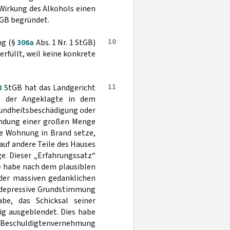
Wirkung des Alkohols einen
GB begründet.
10
ng (§
306a
Abs. 1 Nr. 1 StGB)
 erfüllt, weil keine konkrete
11
3
StGB hat das Landgericht
ass der Angeklagte in dem
sundheitsbeschädigung oder
wendung einer großen Menge
de Wohnung in Brand setze,
uf andere Teile des Hauses
e. Dieser „Erfahrungssatz“
e habe nach dem plausiblen
 der massiven gedanklichen
e depressive Grundstimmung
be, das Schicksal seiner
ig ausgeblendet. Dies habe
n Beschuldigtenvernehmung