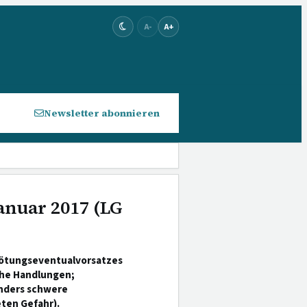
A-
A+
Newsletter abonnieren
Januar 2017 (LG
Tötungseventualvorsatzes
che Handlungen;
onders schwere
ten Gefahr).