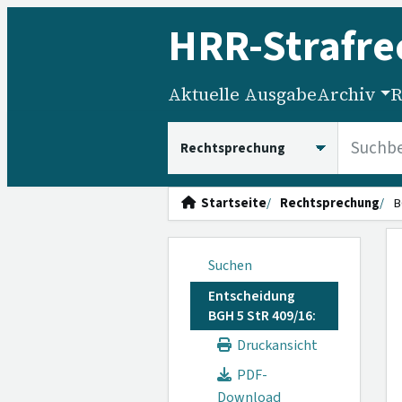
HRR
-Strafre
Aktuelle Ausgabe
Archiv
R
HRRS durchsuchen
Startseite
Rechtsprechung
B
Suchen
Entscheidung
BGH 5 StR 409/16:
Druckansicht
PDF-
Download