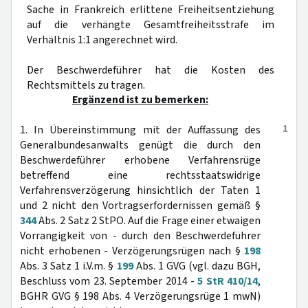
Sache in Frankreich erlittene Freiheitsentziehung
auf die verhängte Gesamtfreiheitsstrafe im
Verhältnis 1:1 angerechnet wird.
Der Beschwerdeführer hat die Kosten des
Rechtsmittels zu tragen.
Ergänzend ist zu bemerken:
1
1. In Übereinstimmung mit der Auffassung des
Generalbundesanwalts genügt die durch den
Beschwerdeführer erhobene Verfahrensrüge
betreffend eine rechtsstaatswidrige
Verfahrensverzögerung hinsichtlich der Taten 1
und 2 nicht den Vortragserfordernissen gemäß §
344
Abs. 2 Satz 2 StPO. Auf die Frage einer etwaigen
Vorrangigkeit von - durch den Beschwerdeführer
nicht erhobenen - Verzögerungsrügen nach §
198
Abs. 3 Satz 1 i.V.m. §
199
Abs. 1 GVG (vgl. dazu BGH,
Beschluss vom 23. September 2014 -
5 StR 410/14
,
BGHR GVG § 198 Abs. 4 Verzögerungsrüge 1 mwN)