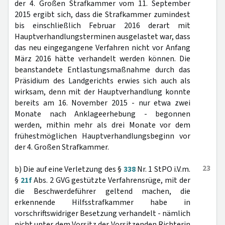
der 4. Großen Strafkammer vom 11. September
2015 ergibt sich, dass die Strafkammer zumindest
bis einschließlich Februar 2016 derart mit
Hauptverhandlungsterminen ausgelastet war, dass
das neu eingegangene Verfahren nicht vor Anfang
März 2016 hätte verhandelt werden können. Die
beanstandete Entlastungsmaßnahme durch das
Präsidium des Landgerichts erwies sich auch als
wirksam, denn mit der Hauptverhandlung konnte
bereits am 16. November 2015 - nur etwa zwei
Monate nach Anklageerhebung - begonnen
werden, mithin mehr als drei Monate vor dem
frühestmöglichen Hauptverhandlungsbeginn vor
der 4. Großen Strafkammer.
23
b) Die auf eine Verletzung des §
338
Nr. 1 StPO i.V.m.
§
21f
Abs. 2 GVG gestützte Verfahrensrüge, mit der
die Beschwerdeführer geltend machen, die
erkennende Hilfsstrafkammer habe in
vorschriftswidriger Besetzung verhandelt - nämlich
nicht unter dem Vorsitz der Vorsitzenden Richterin