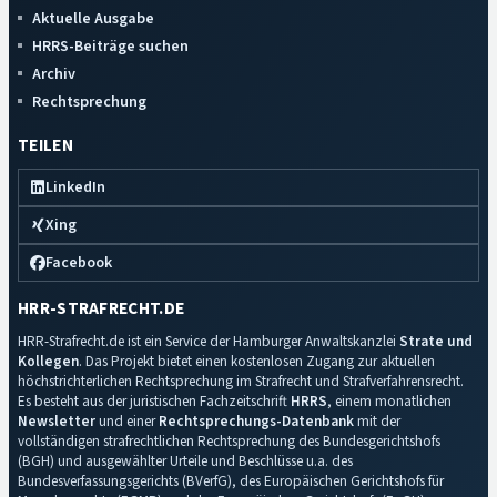
Aktuelle Ausgabe
HRRS-Beiträge suchen
Archiv
Rechtsprechung
TEILEN
LinkedIn
Xing
Facebook
HRR-STRAFRECHT.DE
HRR-Strafrecht.de ist ein Service der Hamburger Anwaltskanzlei
Strate und
Kollegen
. Das Projekt bietet einen kostenlosen Zugang zur aktuellen
höchstrichterlichen Rechtsprechung im Strafrecht und Strafverfahrensrecht.
Es besteht aus der juristischen Fachzeitschrift
HRRS
, einem monatlichen
Newsletter
und einer
Rechtsprechungs-Datenbank
mit der
vollständigen strafrechtlichen Rechtsprechung des Bundesgerichtshofs
(BGH) und ausgewählter Urteile und Beschlüsse u.a. des
Bundesverfassungsgerichts (BVerfG), des Europäischen Gerichtshofs für