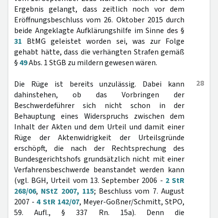
Ergebnis gelangt, dass zeitlich noch vor dem
Eröffnungsbeschluss vom 26. Oktober 2015 durch
beide Angeklagte Aufklärungshilfe im Sinne des §
31
BtMG geleistet worden sei, was zur Folge
gehabt hätte, dass die verhängten Strafen gemäß
§
49
Abs. 1 StGB zu mildern gewesen wären.
28
Die Rüge ist bereits unzulässig. Dabei kann
dahinstehen, ob das Vorbringen der
Beschwerdeführer sich nicht schon in der
Behauptung eines Widerspruchs zwischen dem
Inhalt der Akten und dem Urteil und damit einer
Rüge der Aktenwidrigkeit der Urteilsgründe
erschöpft, die nach der Rechtsprechung des
Bundesgerichtshofs grundsätzlich nicht mit einer
Verfahrensbeschwerde beanstandet werden kann
(vgl. BGH, Urteil vom 13. September 2006 -
2 StR
268/06
,
NStZ 2007, 115
; Beschluss vom 7. August
2007 -
4 StR 142/07
, Meyer-Goßner/Schmitt, StPO,
59. Aufl., § 337 Rn. 15a). Denn die