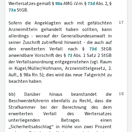
Wertersatzes gemäß §
98a
AMG i.V.m. §
73d
Abs. 2, §
73a
StGB.
17
Sofern die Angeklagten auch mit gefälschten
Arzneimitteln gehandelt haben sollten, kann
allerdings - worauf der Generalbundesanwalt in
seiner Zuschrift zutreffend hinweist - die auch auf
den erweiterten Verfall nach §
73d
StGB
anwendbare Vorschrift des §
73
Abs. 1 Satz 2 StGB
der Verfallsanordnung entgegenstehen (vgl. Raum
in Kügel/Müller/Hofmann, Arzneimittelgesetz, 2.
Aufl., § 98a Rn. 5); dies wird das neue Tatgericht zu
beachten haben.
18
bb) Darüber hinaus beanstandet die
Beschwerdeführerin ebenfalls zu Recht, dass die
Strafkammer bei der Berechnung des dem
erweiterten Verfall des Wertersatzes
unterliegenden Betrages einen
„Sicherheitsabschlag“ in Höhe von zwei Prozent