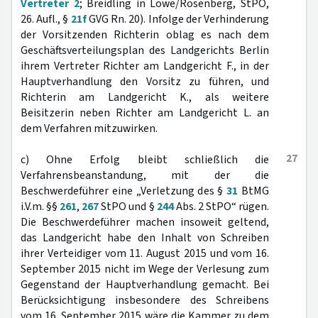
Vertreter 2
; Breidling in Löwe/Rosenberg, StPO,
26. Aufl., §
21f
GVG Rn. 20). Infolge der Verhinderung
der Vorsitzenden Richterin oblag es nach dem
Geschäftsverteilungsplan des Landgerichts Berlin
ihrem Vertreter Richter am Landgericht F., in der
Hauptverhandlung den Vorsitz zu führen, und
Richterin am Landgericht K., als weitere
Beisitzerin neben Richter am Landgericht L. an
dem Verfahren mitzuwirken.
27
c) Ohne Erfolg bleibt schließlich die
Verfahrensbeanstandung, mit der die
Beschwerdeführer eine „Verletzung des §
31
BtMG
i.V.m. §§
261
,
267
StPO und §
244
Abs. 2 StPO“ rügen.
Die Beschwerdeführer machen insoweit geltend,
das Landgericht habe den Inhalt von Schreiben
ihrer Verteidiger vom 11. August 2015 und vom 16.
September 2015 nicht im Wege der Verlesung zum
Gegenstand der Hauptverhandlung gemacht. Bei
Berücksichtigung insbesondere des Schreibens
vom 16. September 2015 wäre die Kammer zu dem