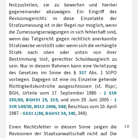
festzustellen, sie zu bewerten und hierbei
gegeneinander abzuwägen. Ein Eingriff des
Revisionsgerichts in diese Einzelakte der
Strafzumessung ist in der Regel nur möglich, wenn
die Zumessungserwägungen in sich fehlerhaft sind,
wenn das Tatgericht gegen rechtlich anerkannte
Strafzwecke verstößt oder wenn sich die verhängte
Strafe nach oben oder unten von ihrer
Bestimmung löst, gerechter Schuldausgleich zu
sein. Nur in diesem Rahmen kann eine Verletzung
des Gesetzes im Sinne des §
337
Abs. 1 StPO
vorliegen. Dagegen ist eine ins Einzelne gehende
Richtigkeitskontrolle ausgeschlossen (st. Rspr.;
BGH, Urteile vom 17. September 1980 -
2 StR
355/80
,
BGHSt 29, 319
, und vom 29. Juni 2005 -
1
StR 149/05
,
NStZ 2006, 568
; Beschluss vom 10. April
1987 -
GSSt 1/86
,
BGHSt 34, 345
, 349).
10
Einen Rechtsfehler in diesem Sinne zeigen die
Revisionen der Staatsanwaltschaft nicht auf. Die