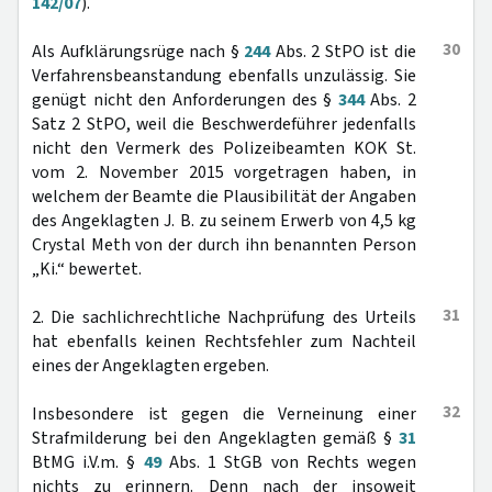
142/07
).
30
Als Aufklärungsrüge nach §
244
Abs. 2 StPO ist die
Verfahrensbeanstandung ebenfalls unzulässig. Sie
genügt nicht den Anforderungen des §
344
Abs. 2
Satz 2 StPO, weil die Beschwerdeführer jedenfalls
nicht den Vermerk des Polizeibeamten KOK St.
vom 2. November 2015 vorgetragen haben, in
welchem der Beamte die Plausibilität der Angaben
des Angeklagten J. B. zu seinem Erwerb von 4,5 kg
Crystal Meth von der durch ihn benannten Person
„Ki.“ bewertet.
31
2. Die sachlichrechtliche Nachprüfung des Urteils
hat ebenfalls keinen Rechtsfehler zum Nachteil
eines der Angeklagten ergeben.
32
Insbesondere ist gegen die Verneinung einer
Strafmilderung bei den Angeklagten gemäß §
31
BtMG i.V.m. §
49
Abs. 1 StGB von Rechts wegen
nichts zu erinnern. Denn nach der insoweit