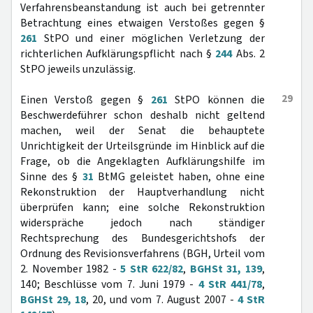
Verfahrensbeanstandung ist auch bei getrennter
Betrachtung eines etwaigen Verstoßes gegen §
261
StPO und einer möglichen Verletzung der
richterlichen Aufklärungspflicht nach §
244
Abs. 2
StPO jeweils unzulässig.
29
Einen Verstoß gegen §
261
StPO können die
Beschwerdeführer schon deshalb nicht geltend
machen, weil der Senat die behauptete
Unrichtigkeit der Urteilsgründe im Hinblick auf die
Frage, ob die Angeklagten Aufklärungshilfe im
Sinne des §
31
BtMG geleistet haben, ohne eine
Rekonstruktion der Hauptverhandlung nicht
überprüfen kann; eine solche Rekonstruktion
widerspräche jedoch nach ständiger
Rechtsprechung des Bundesgerichtshofs der
Ordnung des Revisionsverfahrens (BGH, Urteil vom
2. November 1982 -
5 StR 622/82
,
BGHSt 31, 139
,
140; Beschlüsse vom 7. Juni 1979 -
4 StR 441/78
,
BGHSt 29, 18
, 20, und vom 7. August 2007 -
4 StR