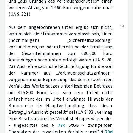
und „aus Gründen des Vertrauensschutzes“ einen
weiteren Abzug von 2.660 Euro vorgenommen hat
(UA S. 32 f.).
19
Aus dem angefochtenen Urteil ergibt sich nicht,
warum sich die Strafkammer veranlasst sah, einen
(nochmaligen) „Sicherheitsabschlag“
vorzunehmen, nachdem bereits bei der Ermittlung
der Gesamteinnahmen von 680.000 Euro
Abrundungen nach unten erfolgt waren (UA S. 20,
23). Auch eine sachliche Rechtfertigung für die von
der Kammer aus „Vertrauensschutzgründen“
vorgenommene Begrenzung des dem erweiterten
Verfall des Wertersatzes unterliegenden Betrages
auf 415.800 Euro lässt sich dem Urteil nicht
entnehmen; der im Urteil erwähnte Hinweis der
Kammer in der Hauptverhandlung, dass dieser
Betrag „in Aussicht gestellt“ sei (UA S. 33), vermag
eine Beschränkung des Verfallsbetrages wegen des
- ungeachtet des §
73c
StGB - zwingenden
Charakters des erweiterten Verfalls gemäß §
73d