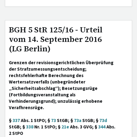
BGH 5 StR 125/16 - Urteil
vom 14. September 2016
(LG Berlin)
Grenzen der revisionsgerichtlichen Überprüfung
der Strafzumessungsentscheidung;
rechtsfehlerhafte Berechnung des
Wertersatzverfalls (unbegründeter
„Sicherheitsabschlag“); Besetzungsrüge
(Fortbildungsveranstaltung als
Verhinderungsgrund); unzulässig erhobene
Verafhrensrüge.
§
337
Abs. 1 StPO; §
73
StGB; §
73a
StGB; §
73d
StGB; §
338
Nr. 1 StPO; §
21e
Abs. 3 GVG; §
344
Abs.
2 StPO