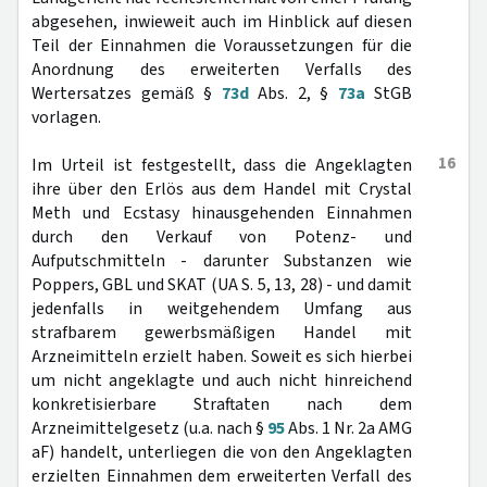
abgesehen, inwieweit auch im Hinblick auf diesen
Teil der Einnahmen die Voraussetzungen für die
Anordnung des erweiterten Verfalls des
Wertersatzes gemäß §
73d
Abs. 2, §
73a
StGB
vorlagen.
16
Im Urteil ist festgestellt, dass die Angeklagten
ihre über den Erlös aus dem Handel mit Crystal
Meth und Ecstasy hinausgehenden Einnahmen
durch den Verkauf von Potenz- und
Aufputschmitteln - darunter Substanzen wie
Poppers, GBL und SKAT (UA S. 5, 13, 28) - und damit
jedenfalls in weitgehendem Umfang aus
strafbarem gewerbsmäßigen Handel mit
Arzneimitteln erzielt haben. Soweit es sich hierbei
um nicht angeklagte und auch nicht hinreichend
konkretisierbare Straftaten nach dem
Arzneimittelgesetz (u.a. nach §
95
Abs. 1 Nr. 2a AMG
aF) handelt, unterliegen die von den Angeklagten
erzielten Einnahmen dem erweiterten Verfall des