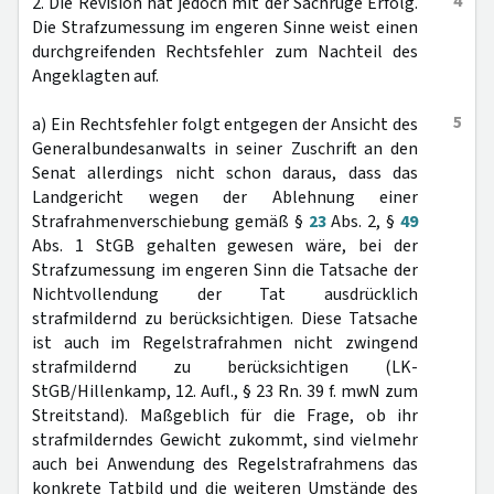
4
2. Die Revision hat jedoch mit der Sachrüge Erfolg.
Die Strafzumessung im engeren Sinne weist einen
durchgreifenden Rechtsfehler zum Nachteil des
Angeklagten auf.
5
a) Ein Rechtsfehler folgt entgegen der Ansicht des
Generalbundesanwalts in seiner Zuschrift an den
Senat allerdings nicht schon daraus, dass das
Landgericht wegen der Ablehnung einer
Strafrahmenverschiebung gemäß §
23
Abs. 2, §
49
Abs. 1 StGB gehalten gewesen wäre, bei der
Strafzumessung im engeren Sinn die Tatsache der
Nichtvollendung der Tat ausdrücklich
strafmildernd zu berücksichtigen. Diese Tatsache
ist auch im Regelstrafrahmen nicht zwingend
strafmildernd zu berücksichtigen (LK-
StGB/Hillenkamp, 12. Aufl., § 23 Rn. 39 f. mwN zum
Streitstand). Maßgeblich für die Frage, ob ihr
strafmilderndes Gewicht zukommt, sind vielmehr
auch bei Anwendung des Regelstrafrahmens das
konkrete Tatbild und die weiteren Umstände des