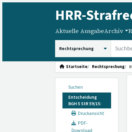
HRR
-Strafre
Aktuelle Ausgabe
Archiv
R
HRRS durchsuchen
Startseite
Rechtsprechung
B
Suchen
Entscheidung
BGH 5 StR 59/15:
Druckansicht
PDF-
Download