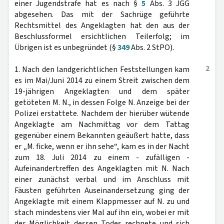
einer Jugendstrafe hat es nach §
5
Abs. 3 JGG
abgesehen. Das mit der Sachrüge geführte
Rechtsmittel des Angeklagten hat den aus der
Beschlussformel ersichtlichen Teilerfolg; im
Übrigen ist es unbegründet (§
349
Abs. 2 StPO).
2
1. Nach den landgerichtlichen Feststellungen kam
es im Mai/Juni 2014 zu einem Streit zwischen dem
19-jährigen Angeklagten und dem später
getöteten M. N., in dessen Folge N. Anzeige bei der
Polizei erstattete. Nachdem der hierüber wütende
Angeklagte am Nachmittag vor dem Tattag
gegenüber einem Bekannten geäußert hatte, dass
er „M. ficke, wenn er ihn sehe“, kam es in der Nacht
zum 18. Juli 2014 zu einem - zufälligen -
Aufeinandertreffen des Angeklagten mit N. Nach
einer zunächst verbal und im Anschluss mit
Fäusten geführten Auseinandersetzung ging der
Angeklagte mit einem Klappmesser auf N. zu und
stach mindestens vier Mal auf ihn ein, wobei er mit
der Möglichkeit dessen Todes rechnete und sich