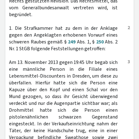
Rechts gestützten Revision. Das Rechtsmittel, das
vom Generalbundesanwalt vertreten wird, ist
begründet.
2
1. Die Strafkammer hat zu dem in der Anklage
gegen den Angeklagten erhobenen Vorwurf eines
schweren Raubes gemäß §
249
Abs. 1, §
250
Abs. 2
Nr. 1 StGB folgende Feststellungen getroffen:
3
Am 13. November 2013 gegen 19:45 Uhr begab sich
eine männliche Person in die Filiale eines
Lebensmittel-Discounters in Dresden, um diese zu
überfallen. Hierfür hatte sich die Person eine
Kapuze über den Kopf und einen Schal vor den
Mund gezogen, so dass ihr Gesicht überwiegend
verdeckt und nur die Augenpartie sichtbar war; als
Drohmittel hatte sich die Person einen
pistolenähnlichen schwarzen Gegenstand
eingesteckt. In der Verkaufseinrichtung nahm der
Täter, der keine Handschuhe trug, eine in einer
Verpackung befindliche Sweathose sowie zwei