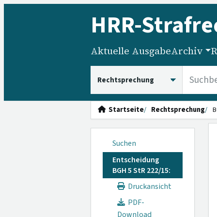
HRR
-Strafre
Aktuelle Ausgabe
Archiv
R
HRRS durchsuchen
Startseite
Rechtsprechung
B
Suchen
Entscheidung
BGH 5 StR 222/15:
Druckansicht
PDF-
Download